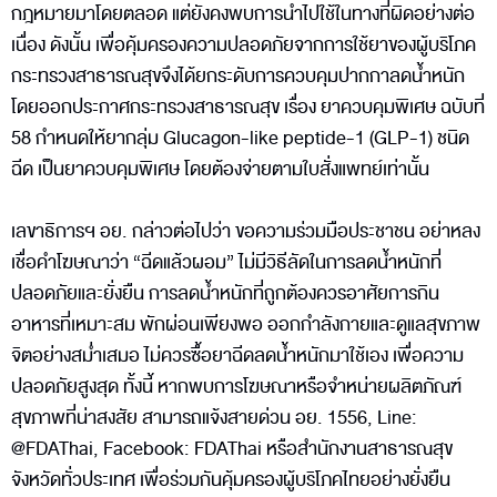
กฎหมายมาโดยตลอด แต่ยังคงพบการนำไปใช้ในทางที่ผิดอย่างต่อ
เนื่อง ดังนั้น เพื่อคุ้มครองความปลอดภัยจากการใช้ยาของผู้บริโภค
กระทรวงสาธารณสุขจึงได้ยกระดับการควบคุมปากกาลดน้ำหนัก
โดยออกประกาศกระทรวงสาธารณสุข เรื่อง ยาควบคุมพิเศษ ฉบับที่
58 กำหนดให้ยากลุ่ม Glucagon-like peptide-1 (GLP-1) ชนิด
ฉีด เป็นยาควบคุมพิเศษ โดยต้องจ่ายตามใบสั่งแพทย์เท่านั้น
เลขาธิการฯ อย. กล่าวต่อไปว่า ขอความร่วมมือประชาชน อย่าหลง
เชื่อคำโฆษณาว่า “ฉีดแล้วผอม” ไม่มีวิธีลัดในการลดน้ำหนักที่
ปลอดภัยและยั่งยืน การลดน้ำหนักที่ถูกต้องควรอาศัยการกิน
อาหารที่เหมาะสม พักผ่อนเพียงพอ ออกกำลังกายและดูแลสุขภาพ
จิตอย่างสม่ำเสมอ ไม่ควรซื้อยาฉีดลดน้ำหนักมาใช้เอง เพื่อความ
ปลอดภัยสูงสุด ทั้งนี้ หากพบการโฆษณาหรือจำหน่ายผลิตภัณฑ์
สุขภาพที่น่าสงสัย สามารถแจ้งสายด่วน อย. 1556, Line:
@FDAThai, Facebook: FDAThai หรือสำนักงานสาธารณสุข
จังหวัดทั่วประเทศ เพื่อร่วมกันคุ้มครองผู้บริโภคไทยอย่างยั่งยืน