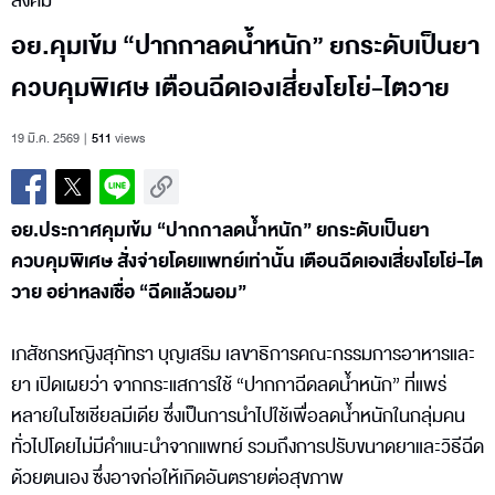
สังคม
อย.คุมเข้ม “ปากกาลดน้ำหนัก” ยกระดับเป็นยา
ควบคุมพิเศษ เตือนฉีดเองเสี่ยงโยโย่-ไตวาย
19 มี.ค. 2569
511
views
อย.ประกาศคุมเข้ม “ปากกาลดน้ำหนัก” ยกระดับเป็นยา
ควบคุมพิเศษ สั่งจ่ายโดยแพทย์เท่านั้น เตือนฉีดเองเสี่ยงโยโย่-ไต
วาย อย่าหลงเชื่อ “ฉีดแล้วผอม”
เภสัชกรหญิงสุภัทรา บุญเสริม เลขาธิการคณะกรรมการอาหารและ
ยา เปิดเผยว่า จากกระแสการใช้ “ปากกาฉีดลดน้ำหนัก” ที่แพร่
หลายในโซเชียลมีเดีย ซึ่งเป็นการนำไปใช้เพื่อลดน้ำหนักในกลุ่มคน
ทั่วไปโดยไม่มีคำแนะนำจากแพทย์ รวมถึงการปรับขนาดยาและวิธีฉีด
ด้วยตนเอง ซึ่งอาจก่อให้เกิดอันตรายต่อสุขภาพ