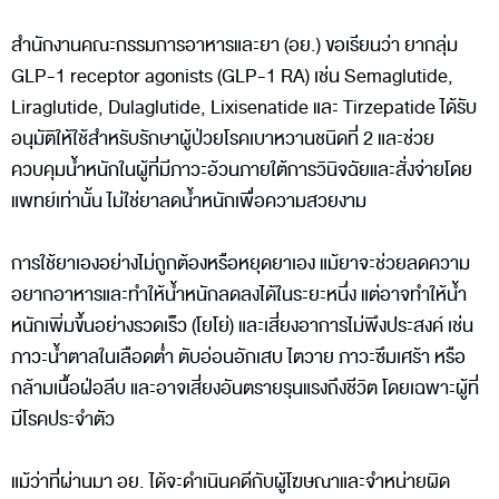
สำนักงานคณะกรรมการอาหารและยา (อย.) ขอเรียนว่า ยากลุ่ม
GLP-1 receptor agonists (GLP-1 RA) เช่น Semaglutide,
Liraglutide, Dulaglutide, Lixisenatide และ Tirzepatide ได้รับ
อนุมัติให้ใช้สำหรับรักษาผู้ป่วยโรคเบาหวานชนิดที่ 2 และช่วย
ควบคุมน้ำหนักในผู้ที่มีภาวะอ้วนภายใต้การวินิจฉัยและสั่งจ่ายโดย
แพทย์เท่านั้น ไม่ใช่ยาลดน้ำหนักเพื่อความสวยงาม
การใช้ยาเองอย่างไม่ถูกต้องหรือหยุดยาเอง แม้ยาจะช่วยลดความ
อยากอาหารและทำให้น้ำหนักลดลงได้ในระยะหนึ่ง แต่อาจทำให้น้ำ
หนักเพิ่มขึ้นอย่างรวดเร็ว (โยโย่) และเสี่ยงอาการไม่พึงประสงค์ เช่น
ภาวะน้ำตาลในเลือดต่ำ ตับอ่อนอักเสบ ไตวาย ภาวะซึมเศร้า หรือ
กล้ามเนื้อฝ่อลีบ และอาจเสี่ยงอันตรายรุนแรงถึงชีวิต โดยเฉพาะผู้ที่
มีโรคประจำตัว
แม้ว่าที่ผ่านมา อย. ได้จะดำเนินคดีกับผู้โฆษณาและจำหน่ายผิด