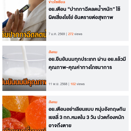
ข่าวโซเชียล
อย.เตือน “ปากกาฉีดลดน้ำหนัก” ใช้
ผิดเสี่ยงโยโย่ อันตรายต่อสุขภาพ
7 ม.ค. 2569
272
views
สังคม
อย.ยืนยันนมทุกประเภท ผ่าน อย.แล้วมี
คุณภาพ-คุณค่าทางโภชนาการ
11 พ.ย. 2568
102
views
สังคม
อย.เตือนอย่าเลียนแบบ หนุ่มอังกฤษกิน
เยลลี่ 3 กก.หมดใน 3 วัน ปวดท้องหนัก
อาจถึงตาย