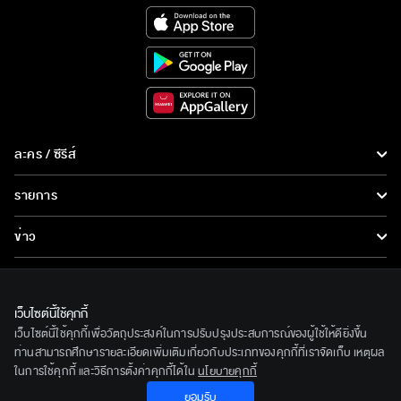
ละคร / ซีรีส์
ละคร/ซีรีส์
รายการ
ซีรีส์นานาชาติ
รายการทั้งหมด
ข่าว
การ์ตูน & เกม
ข่าวทั้งหมด
LIVE
รายการข่าว
ทีวีออนไลน์
เว็บไซต์นี้ใช้คุกกี้
เกี่ยวกับเรา
เว็บไซต์นี้ใช้คุกกี้เพื่อวัตถุประสงค์ในการปรับปรุงประสบการณ์ของผู้ใช้ให้ดียิ่งขึ้น
ข่าวประชาสัมพันธ์
BEC World
ท่านสามารถศึกษารายละเอียดเพิ่มเติมเกี่ยวกับประเภทของคุกกี้ที่เราจัดเก็บ เหตุผล
ติดตามเราได้ที่
ในการใช้คุกกี้ และวิธีการตั้งค่าคุกกี้ได้ใน
นโยบายคุกกี้
รู้จักเรา
ยอมรับ