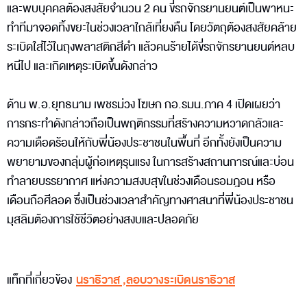
และพบบุคคลต้องสงสัยจำนวน 2 คน ขี่รถจักรยานยนต์เป็นพาหนะ
ทำทีมาจอดทิ้งขยะในช่วงเวลาใกล้เที่ยงคืน โดยวัตถุต้องสงสัยคล้าย
ระเบิดใส่ไว้ในถุงพลาสติกสีดำ แล้วคนร้ายได้ขี่รถจักรยานยนต์หลบ
หนีไป และเกิดเหตุระเบิดขึ้นดังกล่าว
ด้าน พ.อ.ยุทธนาม เพชรม่วง โฆษก กอ.รมน.ภาค 4 เปิดเผยว่า
การกระทำดังกล่าวถือเป็นพฤติกรรมที่สร้างความหวาดกลัวและ
ความเดือดร้อนให้กับพี่น้องประชาชนในพื้นที่ อีกทั้งยังเป็นความ
พยายามของกลุ่มผู้ก่อเหตุรุนแรง ในการสร้างสถานการณ์และบ่อน
ทำลายบรรยากาศ แห่งความสงบสุขในช่วงเดือนรอมฎอน หรือ
เดือนถือศีลอด ซึ่งเป็นช่วงเวลาสำคัญทางศาสนาที่พี่น้องประชาชน
มุสลิมต้องการใช้ชีวิตอย่างสงบและปลอดภัย
แท็กที่เกี่ยวข้อง
นราธิวาส
,
ลอบวางระเบิดนราธิวาส