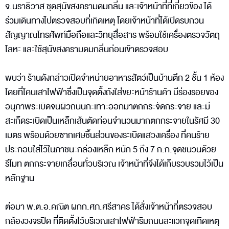
จ.นราธิวาส ชุดสุนัขสงครามดมกลิ่น และเจ้าหน้าที่ที่เกี่ยวข้อง ได้
ร่วมเดินทางไปตรวจสอบที่เกิดเหตุ โดยเจ้าหน้าที่ได้เปิดรบกวน
สัญญาณโทรศัพท์มือถือและวิทยุสื่อสาร พร้อมใช้เครื่องตรวจวัตถุ
โลหะ และใช้สุนัขสงครามดมกลิ่นก่อนเข้าตรวจสอบ
พบว่า ร้านดังกล่าวเปิดจำหน่ายอาหารสัตว์เป็นบ้านตึก 2 ชั้น 1 ห้อง
โดยที่โคนเสาไฟฟ้าซึ่งเป็นจุดตั้งถังใส่ขยะหน้าร้านค้า มีร่องรอยของ
อนุภาพระเบิดจนผิวถนนกะเทาะออกมาตกกระจัดกระจาย และมี
สะเก็ดระเบิดเป็นเหล็กเส้นตัดท่อนจำนวนมากตกกระจายในรัศมี 30
เมตร พร้อมด้วยซากเศษชิ้นส่วนของระเบิดแสวงเครื่อง ที่คนร้าย
ประกอบใส่ไว้ในภาชนะกล่องเหล็ก หนัก 5 ถึง 7 ก.ก.จุดชนวนด้วย
รีโมท ตกกระจายเกลื่อนทั่วบริเวณ เจ้าหน้าที่จึงได้เก็บรวบรวมไว้เป็น
หลักฐาน
ต่อมา พ.ต.อ.คณิต ผกก.ศภ.ศรีสาคร ได้สั่งเจ้าหน้าที่ตรวจสอบ
กล้องวงจรปิด ที่ติดตั้งไว้บริเวณเสาไฟฟ้าริมถนนละแวกจุดเกิดเหตุ