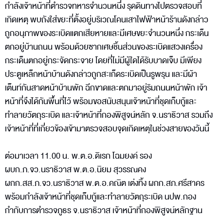
กำลังเจ้าหน้าที่ตำรวจทหารจำนวนหนึ่ง รุดดินทางไปตรวจสอบที่
เกิดเหตุ พบถังใส่ขยะที่ตั้งอยู่บริเวณโคนเสาไฟฟ้าหน้าร้านดังกล่าว
ถูกอนุภาพของระเบิดแตกเสียหายและมีเศษขยะจำนวนหนึ่ง กระเด็น
ตกอยู่บ้านถนน พร้อมด้วยซากเศษชิ้นส่วนของระเบิดแสวงเครื่อง
กระเด็นตกอยู่กระจัดกระจาย โดยที่ไม่มีผู้ใดได้รับบาดเจ็บ มีเพียง
ประตูเหล็กหน้าบ้านดังกล่าวถูกสะเก็ดระเบิดเป็นรูพรุน และมีผ้า
เต็นท์กันสาดหน้าบ้านพัก ฉีกขาดและตกมาอยู่ริมถนนหน้าพัก เจ้า
หน้าที่จึงได้กันพื้นที่ไว้ พร้อมขอสนับสนุนเจ้าหน้าที่ชุดเก็บกู้และ
ทำลายวัตถุระเบิด และเจ้าหน้าที่กองพิสูจน์หลัก จ.นราธิวาส รวมถึง
เจ้าหน้าที่ที่เกี่ยวข้องเข้ามาตรวจสอบจุดเกิดเหตุในช่วงสายของวันนี้
ต่อมาเวลา 11.00 น. พ.ต.อ.ดิเรก โฉมยงค์ รอง
ผบก.ภ.จว.นราธิวาส พ.ต.อ.นิยม สุวรรณคง
ผกก.สส.ภ.จว.นราธิวาส พ.ต.อ.คณิต เต่งทิ้ง ผกก.สภ.ศรีสาคร
พร้อมกำลังเจ้าหน้าที่ชุดเก็บกู้และทำลายวัตถุระเบิด นปพ.กอง
กำกับการตำรวจภูธร จ.นราธิวาส เจ้าหน้าที่กองพิสูจน์หลักฐาน