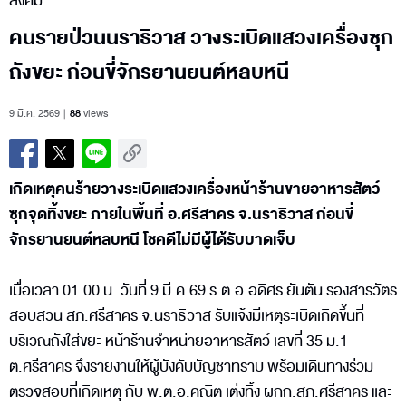
สังคม
คนรายป่วนนราธิวาส วางระเบิดแสวงเครื่องซุก
ถังขยะ ก่อนขี่จักรยานยนต์หลบหนี
9 มี.ค. 2569
88
views
เกิดเหตุคนร้ายวางระเบิดแสวงเครื่องหน้าร้านขายอาหารสัตว์
ซุกจุดทิ้งขยะ ภายในพื้นที่ อ.ศรีสาคร จ.นราธิวาส ก่อนขี่
จักรยานยนต์หลบหนี โชคดีไม่มีผู้ได้รับบาดเจ็บ
เมื่อเวลา 01.00 น. วันที่ 9 มี.ค.69 ร.ต.อ.อดิศร ยันตัน รองสารวัตร
สอบสวน สภ.ศรีสาคร จ.นราธิวาส รับแจ้งมีเหตุระเบิดเกิดขึ้นที่
บริเวณถังใส่ขยะ หน้าร้านจำหน่ายอาหารสัตว์ เลขที่ 35 ม.1
ต.ศรีสาคร จึงรายงานให้ผู้บังคับบัญชาทราบ พร้อมเดินทางร่วม
ตรวจสอบที่เกิดเหตุ กับ พ.ต.อ.คณิต เต่งทิ้ง ผกก.สภ.ศรีสาคร และ