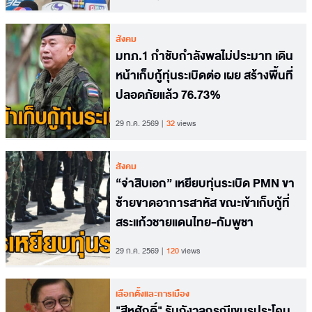
สังคม
มทภ.1 กำชับกำลังพลไม่ประมาท เดิน
หน้าเก็บกู้ทุ่นระเบิดต่อ เผย สร้างพื้นที่
ปลอดภัยแล้ว 76.73%
29 ก.ค. 2569
32
views
สังคม
“จ่าสิบเอก” เหยียบทุ่นระเบิด PMN ขา
ซ้ายขาดอาการสาหัส ขณะเข้าเก็บกู้ที่
สระแก้วชายแดนไทย-กัมพูชา
29 ก.ค. 2569
120
views
เลือกตั้งและการเมือง
​"สีหศักดิ์" รับกังวลกรณีเขมรประโคม