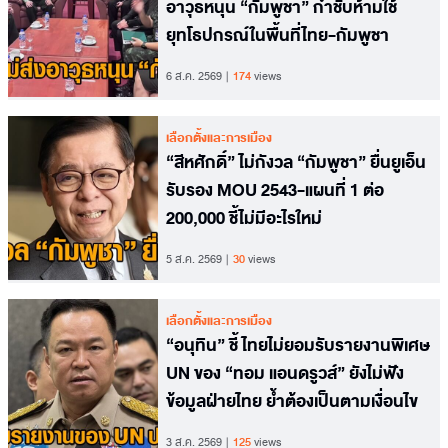
อาวุธหนุน “กัมพูชา” กำชับห้ามใช้
ยุทโธปกรณ์ในพื้นที่ไทย-กัมพูชา
6 ส.ค. 2569
174
views
เลือกตั้งและการเมือง
“สีหศักดิ์” ไม่กังวล “กัมพูชา” ยื่นยูเอ็น
รับรอง MOU 2543-แผนที่ 1 ต่อ
200,000 ชี้ไม่มีอะไรใหม่
5 ส.ค. 2569
30
views
เลือกตั้งและการเมือง
“อนุทิน” ชี้ ไทยไม่ยอมรับรายงานพิเศษ
UN ของ “ทอม แอนดรูวส์” ยังไม่ฟัง
ข้อมูลฝ่ายไทย ย้ำต้องเป็นตามเงื่อนไข
3 ส.ค. 2569
125
views