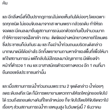
คัน
และอีกสิ่งหนึ่งที่เป็นปรากฎการณ์ไม่เคยเห็นกันได้บ่อยๆ โดยเฉพาะ
รถทุกชนิด ไม่ยอมขับลงมาจากสะพานเพราะกลัวรถดับ ทำให้รถ
จอดและมีคนลงมายืนดูสถานการณ์นอกตัวรถกันเป็นจำนวนมาก
ทำให้การจราจรฝั่งขาเข้า กทม. ติดขัดอย่างหนักยาวหลายกิโลเมตร
ซึ่งประชาชนก็บ่นกันระงม และก็งงว่าน้ำท่วมถนนบริเวณดังกล่าว
มากขนาดนีเได้อย่างไร อีกทั้งพยายามถามหาเจ้าของพื้นที่เพื่อให้มา
แก้ไขสถานการณ์ แต่ก็กลับไม่มีใครลงมาบัญชาการ มีเพียงเจ้า
หน้าที่ตำรวจ 1 คน และอาสาสมัครตำรวจทางหลวง อีก 1 คนที่มา
ยืนคอยแจ้งประชาชนเท่านั้น
และเมื่อสถานการณ์น้ำท่วมถนนพระราม 2 จุดดังกล่าว น้ำค่อยๆ
ลดระดับลงทีละนิด ก็มีการพยายามแหวกทางให้รถใหญ่ทยอยขับไป
ได้ รวมถึงรถยนต์บางคันที่ใจกล้าหน่อย ก็จะขับไปโดยให้ขับชิดขวาไป
เรื่อยๆ ส่วนสถานการณ์น้ำทะเลหนุนสูง ในวันพรุ่งนี้ 7 ธันวาคม