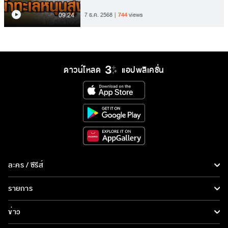
09.24
7 ธ.ค. 2568
744
views
ดาวน์โหลด
แอปพลิเคชั่น
ละคร / ซีรีส์
ละคร/ซีรีส์
รายการ
ซีรีส์นานาชาติ
รายการทั้งหมด
ข่าว
การ์ตูน & เกม
ข่าวทั้งหมด