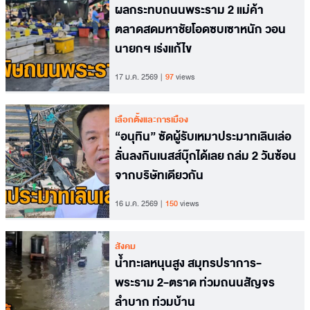
ผลกระทบถนนพระราม 2 แม่ค้า
ตลาดสดมหาชัยโอดซบเซาหนัก วอน
นายกฯ เร่งแก้ไข
17 ม.ค. 2569
97
views
เลือกตั้งและการเมือง
“อนุทิน” ซัดผู้รับเหมาประมาทเลินเล่อ
ลั่นลงกินเนสส์บุ๊กได้เลย ถล่ม 2 วันซ้อน
จากบริษัทเดียวกัน
16 ม.ค. 2569
150
views
สังคม
น้ำทะเลหนุนสูง สมุทรปราการ-
พระราม 2-ตราด ท่วมถนนสัญจร
ลำบาก ท่วมบ้าน