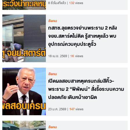
8 ชั่วโมงที่แล้ว
132
views
สังคม
กสทช.ลุยตรวจย่านพระราม 2 หลัง
จยย.สตาร์ตไม่ติด รู้สาเหตุแล้ว พบ
อุปกรณ์ควบคุมประตูรั้ว
18 เม.ย. 2569
1K
views
สังคม
เปิดผลสอบสาเหตุเครนถล่มสีคิ้ว-
พระราม 2 “พิพัฒน์” สั่งรื้อระบบความ
ปลอดภัย เดินหน้าเอาผิด
23 ม.ค. 2569
147
views
สังคม