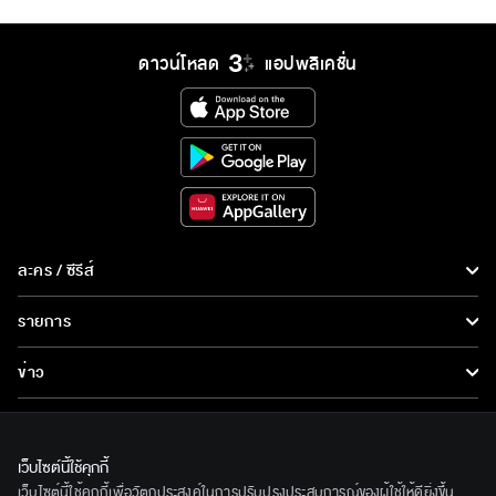
ดาวน์โหลด
แอปพลิเคชั่น
ละคร / ซีรีส์
ละคร/ซีรีส์
รายการ
ซีรีส์นานาชาติ
รายการทั้งหมด
ข่าว
การ์ตูน & เกม
ข่าวทั้งหมด
LIVE
รายการข่าว
ทีวีออนไลน์
เว็บไซต์นี้ใช้คุกกี้
เกี่ยวกับเรา
เว็บไซต์นี้ใช้คุกกี้เพื่อวัตถุประสงค์ในการปรับปรุงประสบการณ์ของผู้ใช้ให้ดียิ่งขึ้น