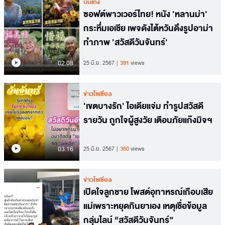
บันเทิง
ซอฟต์พาวเวอร์ไทย! หนัง 'หลานม่า'
กระหึ่มเอเชีย เพจดังไต้หวันดึงรูปอาม่า
ทำภาพ 'สวัสดีวันจันทร์'
02.08
25 มิ.ย. 2567
391
views
ข่าวโซเชียล
'เขตบางรัก' ไอเดียแจ่ม ทำรูปสวัสดี
รายวัน ถูกใจผู้สูงวัย เตือนภัยแก๊งมิจฯ
03.16
25 มิ.ย. 2567
350
views
ข่าวโซเชียล
เปิดใจลูกชาย โพสต์อุทาหรณ์เกือบเสีย
แม่เพราะหยุดกินยาเอง เหตุเชื่อข้อมูล
กลุ่มไลน์ “สวัสดีวันจันทร์”