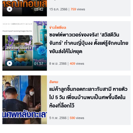
05.42
15 ธ.ค. 2566
759
views
ข่าวโซเชียล
ซอฟต์พาวเวอร์ของจริง! ‘สวัสดีวัน
จันทร์’ ทำคนญี่ปุ่นงง ตั้งแต่รู้จักคนไทย
ขยันส่งให้ไม่หยุด
01.57
8 พ.ย. 2566
409
views
สังคม
แม่ค้าลูกชิ้นทอดทะเลาะกับสามี หายตัว
ไป 5 วัน เพื่อนบ้านพบเป็นศพขึ้นอืดใน
ห้องที่ล็อกไว้
5 ก.พ. 2566
590
views