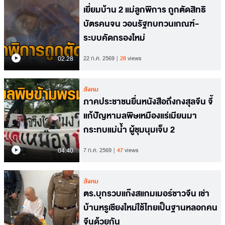
เยี่ยมบ้าน 2 แม่ลูกพิการ ถูกตัดสิทธิ
บัตรคนจน วอนรัฐทบทวนเกณฑ์-
ระบบคัดกรองใหม่
02.28
22 ก.ค. 2569
28
views
สังคม
ภาคประชาชนยื่นหนังสือถึงกงสุลจีน จี้
แก้ปัญหามลพิษเหมืองแร่เมียนมา
กระทบแม่น้ำ ผู้ชุมนุมเจ็บ 2
04.40
7 ก.ค. 2569
47
views
สังคม
ตร.บุกรวบแก๊งสแกมเมอร์ชาวจีน เช่า
บ้านหรูเชียงใหม่ใช้ไทยเป็นฐานหลอกคน
จีนด้วยกัน