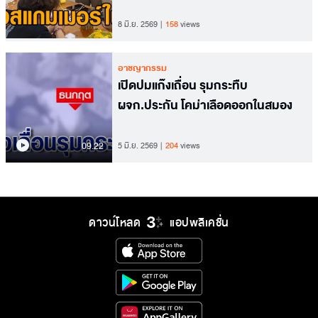
8 มิ.ย. 2569
158
views
อาชญากรรม
เปิดปมแก๊งเถื่อน รุมกระทืบ
ผจก.ประกัน โคม่าเลือดออกในสมอง
09.22
5 มิ.ย. 2569
204
views
ดาวน์โหลด
แอปพลิเคชั่น