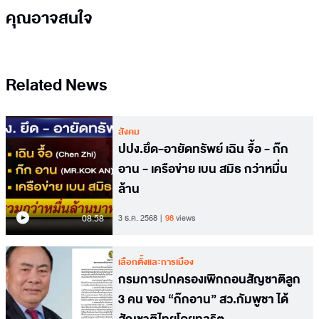
คุณอาจสนใจ
Related News
สังคม
ปปง.ยึด-อายัดทรัพย์ เฉิน จื้อ - ก๊ก
อาน - เครือข่าย เบน สมิธ กว่าหมื่น
ล้าน
08.58
3 ธ.ค. 2568
98
views
เลือกตั้งและการเมือง
กรมการปกครองเพิกถอนสัญชาติลูก
3 คน ของ “ก๊กอาน” สว.กัมพูชา ได้