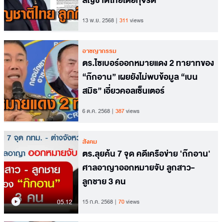
สัญชาติไทยโดยทุจริต
13 พ.ย. 2568
311
views
อาชญากรรม
ตร.ไซเบอร์ออกหมายแดง 2 ทายาทของ
“ก๊กอาน” เผยยังไม่พบข้อมูล “เบน
สมิธ” เอี่ยวคอลเซ็นเตอร์
6 ต.ค. 2568
387
views
สังคม
ตร.ลุยค้น 7 จุด คดีเครือข่าย 'ก๊กอาน'
ศาลอาญาออกหมายจับ ลูกสาว-
ลูกชาย 3 คน
05.12
15 ก.ค. 2568
70
views