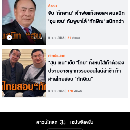
สังคม
จับ 'ก๊กอาน' เจ้าพ่อแก๊งคอลฯ คนสนิท
'ฮุน เซน' กัมพูชาโต้ 'ทักษิณ' สนิทกว่า
18.34
9 ก.ค. 2568
81
views
ต่างประเทศ
"ฮุน เซน" เย้ย "ไทย" ทิ้งหินใส่เท้าตัวเอง
ปราบอาชญากรรมออนไลน์ล่าช้า ท้า
ศาลไทยสอบ "ทักษิณ"
9 ก.ค. 2568
178
views
ดาวน์โหลด
แอปพลิเคชั่น