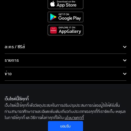
ละคร / ซีรีส์
ละคร/ซีรีส์
รายการ
ซีรีส์นานาชาติ
รายการทั้งหมด
ข่าว
การ์ตูน & เกม
ข่าวทั้งหมด
LIVE
รายการข่าว
ทีวีออนไลน์
เว็บไซต์นี้ใช้คุกกี้
เกี่ยวกับเรา
เว็บไซต์นี้ใช้คุกกี้เพื่อวัตถุประสงค์ในการปรับปรุงประสบการณ์ของผู้ใช้ให้ดียิ่งขึ้น
ข่าวประชาสัมพันธ์
BEC World
ท่านสามารถศึกษารายละเอียดเพิ่มเติมเกี่ยวกับประเภทของคุกกี้ที่เราจัดเก็บ เหตุผล
ติดตามเราได้ที่
ในการใช้คุกกี้ และวิธีการตั้งค่าคุกกี้ได้ใน
นโยบายคุกกี้
รู้จักเรา
ยอมรับ
© 2020 Bangkok Entertainment Co.,Ltd. All Rights Reserved.