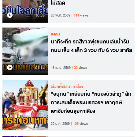
ไม่สลด
10.59
26 พ.ค. 2569
111
views
สังคม
นาทีระทึก รถสีขาวพุ่งชนคนเล่นน้ำริม
ถนน เจ็บ 4 เด็ก 3 ขวบ กับ 6 ขวบ สาหัส
01.14
16 เม.ย. 2569
33
views
เลือกตั้งและการเมือง
“อนุทิน” เหยียบถิ่น “หนองบัวลำภู” สัก
การะสมเด็จพระนเรศวรฯ เอาฤกษ์
เอาชัยก่อนลุยหาเสียง
25 ม.ค. 2569
105
views