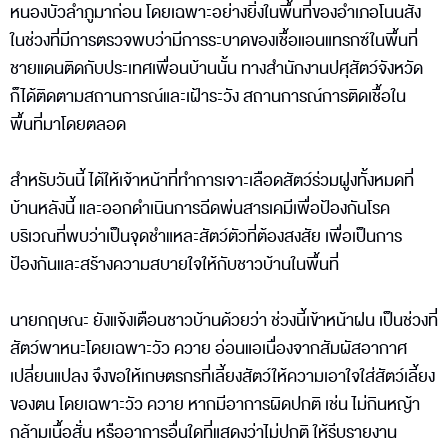
หนองบัวลำภูมาก่อน โดยเฉพาะอย่างยิ่งในพื้นที่ของอำเภอโนนสัง
ในช่วงที่มีการตรวจพบว่ามีการระบาดของเชื้อแอนแทรกซ์ในพื้นที่
ชายแดนติดกับประเทศเพื่อนบ้านนั้น ทางสำนักงานปศุสัตว์จังหวัด
ก็ได้ติดตามสถานการณ์และเฝ้าระวัง สถานการณ์การติดเชื้อใน
พื้นที่มาโดยตลอด
สำหรับวันนี้ ได้ให้เจ้าหน้าที่ทำการเจาะเลือดสัตว์ร่วมฝูงทั้งหมดที่
บ้านหลังนี้ และออกดำเนินการฉีดพ่นสารเคมีเพื่อป้องกันโรค
บริเวณที่พบว่าเป็นจุดชำแหละสัตว์ตัวที่ต้องสงสัย เพื่อเป็นการ
ป้องกันและสร้างความสบายใจให้กับชาวบ้านในพื้นที่
นายกฤษณะ ยังแจ้งเตือนชาวบ้านด้วยว่า ช่วงนี้เข้าหน้าฝน เป็นช่วงที่
สัตว์พาหนะโดยเฉพาะวัว ควาย อ่อนแอเนื่องจากสัมผัสอากาศ
เปลี่ยนแปลง จึงขอให้เกษตรกรที่เลี้ยงสัตว์ให้ความเอาใจใส่สัตว์เลี้ยง
ของตน โดยเฉพาะวัว ควาย หากมีอาการผิดปกติ เช่น ไม่กินหญ้า
กล้ามเนื้อสั่น หรืออาการอื่นใดที่แสดงว่าไม่ปกติ ให้รีบรายงาน