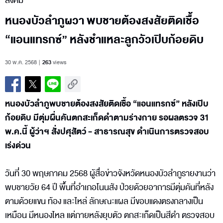
สังคม
หนองบัวลำภูผวา พบชายต้องสงสัยติดเชื้อ
“แอนแทรกซ์” หลังชำแหละลูกวัวเปิบก้อยดิบ
30 พ.ค. 2568
263
views
หนองบัวลำภูพบชายต้องสงสัยติดเชื้อ “แอนแทรกซ์” หลังเปิบ
ก้อยดิบ มีตุ่มผื่นคันตกสะเก็ดดำตามร่างกาย รอผลตรวจ 31
พ.ค.นี้ ผู้ว่าฯ สั่งปศุสัตว์ - สาธารณสุข ดำเนินการตรวจสอบ
เร่งด่วน
วันที่ 30 พฤษภาคม 2568 ผู้สื่อข่าวจังหวัดหนองบัวลำภูรายงานว่า
พบชายวัย 64 ปี พื้นที่อำเภอโนนสัง ป่วยด้วยอาการมีตุ่มคันที่หลัง
ตามด้วยแขน ท้อง และไหล่ ลักษณะแผล มีขอบแดงตรงกลางเป็น
เหมือน มีหนองไหล แต่ภายหลังยุบตัว ตกสะเก็ดเป็นสีดำ ตรวจสอบ