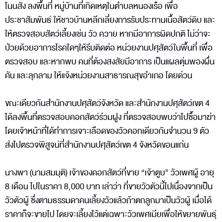
โนนสัง ลงพื้นที่ หมู่บ้านที่เกิดเหตุในตำบลหนองเรือ เพื่อ
ประชาสัมพันธ์ ให้ชาวบ้านหลีกเลี่ยงการรับประทานเนื้อสัตว์ดิบ และ
ให้ตรวจสอบสัตว์เลี้ยงเช่น วัว ควาย หากมีอาการผิดปกติ ไม่ว่าจะ
ป่วยด้วยอาการโรคใดๆให้รีบติดต่อ หน่วยงานปศุสัตว์ในพื้นที่ เพื่อ
ตรวจสอบ และหากพบ คนที่ต้องสงสัยมีอาการ เป็นแผลตุ่มพองผื่น
คัน และลุกลาม ให้แจ้งหน่วยงานสาธารณสุขอำเภอ โดยด่วน
ขณะเดียวกันสำนักงานปศุสัตว์จังหวัด และสำนักงานปศุสัตว์เขต 4
ได้ลงพื้นที่ตรวจสอบคอกสัตว์ร่วมฝูง ที่ตรวจสอบพบว่าไปซื้อมาฆ่า
โดยเจ้าหน้าที่ได้ทำการเจาะเลือดของวัวคอกเดียวกันจำนวน 9 ตัว
ส่งไปตรวจพิสูจน์ที่สำนักงานปศุสัตว์เขต 4 จังหวัดขอนแก่น
นางพา (นามสมมุติ) เจ้าของคอกสัตว์ที่ขาย “เจ้าตูบ” วัวเพศผู้ อายุ
8 เดือน ไปในราคา 8,000 บาท เล่าว่า ที่ขายวัวตัวนี้ไปเนื่องจากเป็น
วัวตัวผู้ ซึ่งตามธรรมดาคนเลี้ยงวัวแล้วถ้าตกลูกมาเป็นวัวผู้ เมื่อได้
ราคาก็จะขายไป โดยจะเลี้ยงไว้แต่เฉพาะวัวเพศเมียเพื่อให้ขยายพันธุ์