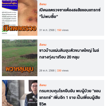
สังคม
เปิดผลตรวจชายต้องสงสัยแอนแทรกซ์
“ไม่พบเชื้อ”
31 พ.ค. 2568
150
views
สังคม
ชาวบ้านแผ่นดินยุบตัวขนาดใหญ่ โผล่
กลางทุ่งนาเกือบ 20 หลุม
28 พ.ค. 2568
330
views
สังคม
กรมควบคุมโรคยืนยัน พบผู้ป่วย "แอน
แทรกซ์" เพิ่มอีก 1 ราย เป็นเพื่อนผู้เสีย
ชีวิต