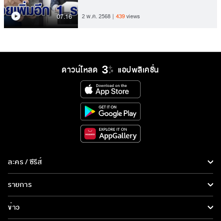
07.16
2 พ.ค. 2568
439
views
ดาวน์โหลด
แอปพลิเคชั่น
ละคร / ซีรีส์
ละคร/ซีรีส์
รายการ
ซีรีส์นานาชาติ
รายการทั้งหมด
ข่าว
การ์ตูน & เกม