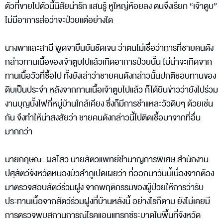
ตัวที่ขายไปตัวนี้นิสัยน่ารัก แสนรู้ หูใหญ่ห้อยลง ตนจึงเรียก “เจ้าตูบ”
ไม่มีอาการส่อว่าจะป่วยแต่อย่างใด
นางพาและสามี พูดจายืนยันชัดเจน ว่าตนไม่เชื่อว่าการที่ชายคนดัง
กล่าวทานเนื้อของเจ้าตูบไปแล้วเกิดอาการป่วยนั้น ไม่น่าจะเกิดจาก
ทานเนื้อวัวที่ซื้อไป ทั้งยังเล่าว่าชายคนดังกล่าวนั้นปกติชอบทานของ
ดิบเป็นประจำ หลังจากทานเนื้อเจ้าตูบไปแล้ว ก็ได้ยินข่าวว่ายังไปร่วม
งานบุญบั้งไฟที่หมู่บ้านใกล้เคียง ซึ่งก็มีการชำแหละวัวดิบๆ ด้วยเช่น
กัน จึงทำให้น่าสงสัยว่า ชายคนดังกล่าวนี้ไปติดเชื้อมาจากที่อื่น
มากกว่า
นายกฤษณะ ผลไสว นายสัตวแพทย์ชำนาญการพิเศษ สำนักงาน
ปศุสัตว์จังหวัดหนองบัวลำภูเปิดเผยว่า ที่ออกมาวันนี้เนื่องจากต้อง
มาตรวจสอบสัตว์ร่วมฝูง จากพฤติกรรมของผู้ป่วยให้การว่ารับ
ประทานเนื้อจากสัตว์ร่วมฝูงที่บ้านหลังนี้ อย่างไรก็ตาม ยังไม่เคยมี
การตรวจพบสถานการณ์โรคแอนแทรกซ์ระบาดในพื้นที่จังหวัด