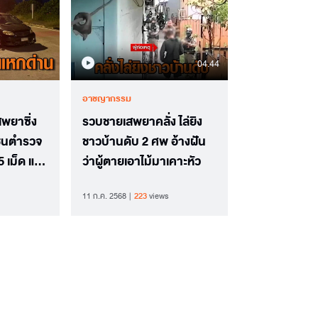
04.44
อาชญากรรม
สพยาซิ่ง
รวบชายเสพยาคลั่ง ไล่ยิง
ดชนตำรวจ
ชาวบ้านดับ 2 ศพ อ้างฝัน
 เม็ด แจ้ง
ว่าผู้ตายเอาไม้มาเคาะหัว
11 ก.ค. 2568
223
views