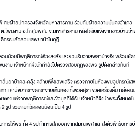
ติการพิเศษฝ่ายปกครองจังหวัดมหาสารคาม ร่วมกับฝ่ายความมั่นคงอำเภอ
ม ต.โพนงาม อ.โกสุมพิสัย จ.มหาสารคาม หลังได้รับแจ้งจากชาวบ้านว
พฤติกรรมลักลอบเสพยาบ้าในกุฏิ
นดอนน้อยมีพฤติการณ์ต้องสงสัยและยอมรับว่าเสพยาบ้าจริง พร้อมซัด
ดโพนงาม เจ้าหน้าที่จึงนำกำลังไปตรวจสอบกุฏิของพระรูปดังกล่าวทันที
กลิ่นยาบ้าคละคลุ้ง คล้ายเพิ่งเสพเสร็จ ตรวจภายในห้องพบอุปกรณ์เส
ละมีขยะกระจัดกระจายเต็มห้อง ทั้งขวดสุรา ขวดเครื่องดื่ม กล่องนม
โดยตรง แต่จากพฤติการณ์และข้อมูลที่ได้รับ เจ้าหน้าที่จึงนำพระทั้งหมดใ
รูป รวมกับที่วัดดอนน้อยเป็น 4 รูป
ินการให้พระทั้ง 4 รูปทำการสึกออกจากสมณเพศ และส่งตัวเข้ารับการบ