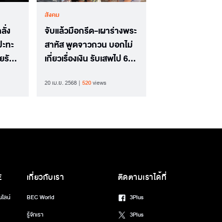
สังคม
ั่ง
จับแล้วมือกรีด-เผาร่างพระ
ปะทะ
สาหัส พูดจาวกวน บอกไม่
ยรับ
เกี่ยวเรื่องเงิน รับเสพไป 6
อน
เม็ด
20 เม.ย. 2568
520
views
E
เกี่ยวกับเรา
ติดตามเราได้ที่
นไลน์
BEC World
3Plus
รู้จักเรา
3Plus