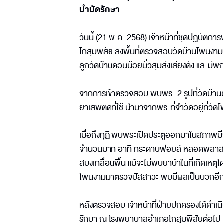
บำบัดรักษา
วันนี้ (21 พ.ค. 2568) เจ้าหน้าที่ชุดปฏิบั
โกสุมพิสัย ลงพื้นที่ตรวจสอบวัดบ้านโพนงา
ลูกวัดบ้านดอนน้อยมั่วสุมส่งเสียงดัง และมี
จากการเข้าตรวจสอบ พบพระ 2 รูปที่วัดบ้า
ยาเสพติดที่ใช้ นำมาจากพระที่จำวัดอยู่ที่วั
เมื่อถึงกุฏิ พบพระเปิดประตูออกมาในสภาพมี
จำนวนมาก อาทิ กระดาษฟอยล์ หลอดพลาสติก แ
สบงเกลื่อนพื้น แม้จะไม่พบยาบ้าในที่เกิดเหตุ
โพนงามมาตรวจปัสสาวะ พบมีผลเป็นบวกอีก 2 
หลังตรวจสอบ เจ้าหน้าที่ฝ่ายปกครองได้ดำเน
รักษา ณ โรงพยาบาลอำเภอโกสุมพิสัยต่อไป