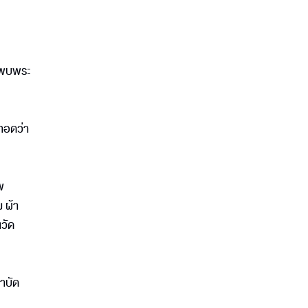
่าพบพระ
ทอดว่า
พ
 ผ้า
นวัด
ำบัด