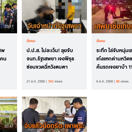
05.17
สังคม
สังคม
ศพ
ป.ป.ส. ไม่ละเว้น! ลุยจับ
ระทึก ไล่จับหนุ่มเ
3 คน
จนท.รัฐเสพยา เจอพิรุธ
เก๋งแหกด่านหวิ
ซ่อนขวดฉี่หวังตบตา
ค้นรถเจอยาบ้า 15
5 ข้อหาหนัก
21 ต.ค. 2568
350
views
6 ต.ค. 2568
86
views
20.47