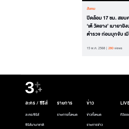
สังคม
ปิดล้อม 17 ชม. สยบคล
‘เต้ วัดยาง’ เมายายิง
ตำรวจ ก่อนบุกจับ เมี
ผัวเสพยาหนักจนหล
15 พ.ค. 2568
280
views
ละคร / ซีรีส์
รายการ
ข่าว
LIV
ละคร/ซีรีส์
รายการทั้งหมด
ข่าวทั้งหมด
ทีวีออ
ซีรีส์นานาชาติ
รายการข่าว