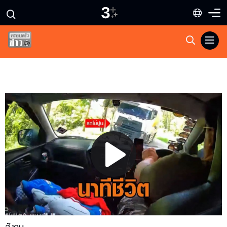
Play
Video