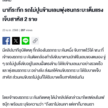
สังคม
นาทีระทึก รถโม่ปูนข้ามเลนพุ่งชนกระบะเต็มแรง
เจ็บสาหัส 2 ราย
23 เม.ย. 2568
207
views
มีคลิปนาทีอุบัติเหตุ ที่กล้องในรถกระบะคันหนึ่ง จับภาพไว้ได้ ขณะที่
เจ้าของรถกระบะคันติดกล้องกำลังขับมาตามปกติในเลนของตนเอง จู่
ๆ รถโม่ปูนซึ่งขับอยู่ในเลนฝั่งตรงข้าม ได้ขับข้ามเลนมาอย่างรวดเร็ว
และพุ่งชนรถกระบะอย่างจัง ส่งผลให้คนขับรถกระบะได้รับบาดเจ็บ
สาหัส ส่วนคนขับรถโม่ปูนก็ได้รับบาดเจ็บสาหัสเช่นกัน
โดยเจ้าของรถกระบะคันเกิดเหตุ ได้นำคลิปดังกล่าวมาโพสต์ลงในเฟ
ซบุ๊ก พร้อมระบุข้อความว่า “ถึงเราไม่ชนเขา แต่เขาก็มาชนเรา