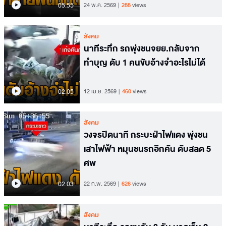
05.55
24 พ.ค. 2569
288
views
สังคม
นาทีระทึก รถพุ่งชนจยย.กลับจาก
ทำบุญ ดับ 1 คนขับอ้างจำอะไรไม่ได้
02.05
12 เม.ย. 2569
460
views
สังคม
วงจรปิดนาที กระบะฝ่าไฟแดง พุ่งชน
เสาไฟฟ้า หมุนชนรถอีกคัน ดับสลด 5
ศพ
02.03
22 ก.พ. 2569
626
views
สังคม