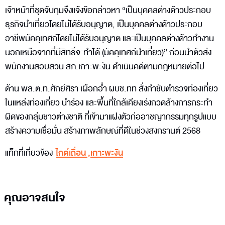
เจ้าหน้าที่ชุดจับกุมจึงแจ้งข้อกล่าวหา “เป็นบุคคลต่างด้าวประกอบ
ธุรกิจนำเที่ยวโดยไม่ได้รับอนุญาต, เป็นบุคคลต่างด้าวประกอบ
อาชีพมัคคุเทศก์โดยไม่ได้รับอนุญาต และเป็นบุคคลต่างด้าวทำงาน
นอกเหนือจากที่มีสิทธิ์จะทำได้ (มัคคุเทศก์นำเที่ยว)” ก่อนนำตัวส่ง
พนักงานสอบสวน สภ.เกาะพะงัน ดำเนินคดีตามกฎหมายต่อไป
ด้าน พล.ต.ท.ศักย์ศิรา เผือกอ่ำ ผบช.ทท สั่งกำชับตำรวจท่องเที่ยว
ในแหล่งท่องเที่ยว นำร่อง และพื้นที่ใกล้เคียงเร่งกวดล้างการกระทำ
ผิดของกลุ่มชาวต่างชาติ ที่เข้ามาแฝงตัวก่ออาชญากรรมทุกรูปแบบ
สร้างความเชื่อมั่น สร้างภาพลักษณ์ที่ดีในช่วงสงกรานต์ 2568
แท็กที่เกี่ยวข้อง
ไกด์เถื่อน
,
เกาะพะงัน
คุณอาจสนใจ