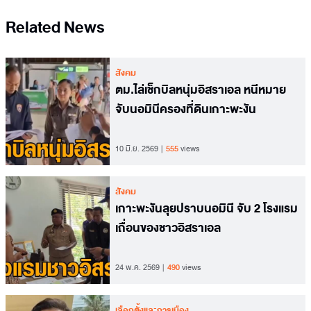
Related News
สังคม
ตม.ไล่เช็กบิลหนุ่มอิสราเอล หนีหมาย
จับนอมินีครองที่ดินเกาะพะงัน
10 มิ.ย. 2569
555
views
สังคม
เกาะพะงันลุยปราบนอมินี จับ 2 โรงแรม
เถื่อนของชาวอิสราเอล
24 พ.ค. 2569
490
views
เลือกตั้งและการเมือง