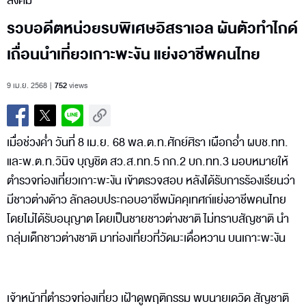
สังคม
รวบอดีตหน่วยรบพิเศษอิสราเอล ผันตัวทำไกด์
เถื่อนนำเที่ยวเกาะพะงัน แย่งอาชีพคนไทย
9 เม.ย. 2568
752
views
เมื่อช่วงค่ำ วันที่ 8 เม.ย. 68 พล.ต.ท.ศักย์ศิรา เผือกอ่ำ ผบช.ทท.
และพ.ต.ท.วินิจ บุญชิต สว.ส.ทท.5 กก.2 บก.ทท.3 มอบหมายให้
ตำรวจท่องเที่ยวเกาะพะงัน เข้าตรวจสอบ หลังได้รับการร้องเรียนว่า
มีชาวต่างด้าว ลักลอบประกอบอาชีพมัคคุเทศก์แย่งอาชีพคนไทย
โดยไม่ได้รับอนุญาต โดยเป็นชายชาวต่างชาติ ไม่ทราบสัญชาติ นำ
กลุ่มเด็กชาวต่างชาติ มาท่องเที่ยวที่วัดมะเดื่อหวาน บนเกาะพะงัน
เจ้าหน้าที่ตำรวจท่องเที่ยว เฝ้าดูพฤติกรรม พบนายเดวิด สัญชาติ