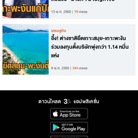
13 พ.ค. 2569
79
views
เศรษฐกิจ
อึ้ง! ต่างชาติยึดเกาะสมุย-เกาะพะงัน
ร่วมลงทุนตั้งบริษัทพุ่งกว่า 1.14 หมื่น
แห่ง
8 พ.ค. 2569
344
views
ดาวน์โหลด
แอปพลิเคชั่น