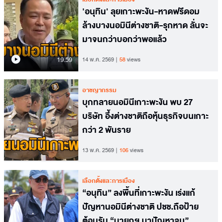
'อนุทิน' ลุยเกาะพะงัน-หาดฟรีดอม
ล้างบางนอมินีต่างชาติ-รุกหาด ลั่นจะ
มาจนกว่าบอกว่าพอแล้ว
19.59
14 พ.ค. 2569
58
views
อาชญากรรม
บุกทลายนอมินีเกาะพะงัน พบ 27
บริษัท อึ้งต่างชาติถือหุ้นธุรกิจบนเกาะ
กว่า 2 พันราย
13 พ.ค. 2569
106
views
เลือกตั้งและการเมือง
“อนุทิน” ลงพื้นที่เกาะพะงัน เร่งแก้
ปัญหานอมินีต่างชาติ ปชช.ถือป้าย
ต้อนรับ “นายกฯ มาปัญหาจบ”