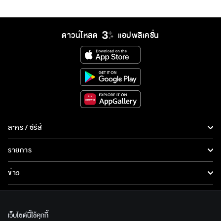
ดาวน์โหลด
แอปพลิเคชั่น
ละคร / ซีรีส์
ละคร/ซีรีส์
รายการ
ซีรีส์นานาชาติ
รายการทั้งหมด
ข่าว
การ์ตูน & เกม
ข่าวทั้งหมด
LIVE
รายการข่าว
ทีวีออนไลน์
เว็บไซต์นี้ใช้คุกกี้
เกี่ยวกับเรา