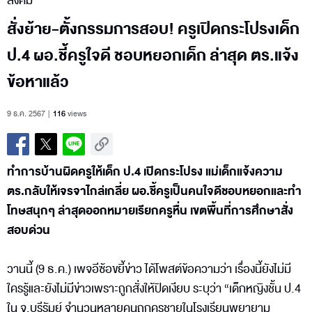
สังคม
สั่งย้าย-ตั้งกรรมการสอบ! ครูเปิดกระโปรงเด็ก
ป.4 ผอ.ชี้ครูใจดี ชอบหยอกเด็ก ล่าสุด ตร.แจ้ง
ข้อหาแล้ว
9 ธ.ค. 2567
116
views
ทำการบ้านผิดครูให้เด็ก ป.4 เปิดกระโปรง แม่เด็กแจ้งความ
ตร.กลับให้เจรจาไกล่เกลี่ย ผอ.ชี้ครูเป็นคนใจดีชอบหยอกและทำ
โทษสนุกๆ ล่าสุดออกหมายเรียกครูหื่น เขตพื้นที่การศึกษาสั่ง
สอบด่วน
วานนี้ (9 ธ.ค.) เพจอีซ้อขยี้ข่าว ได้โพสต์ข้อความว่า เรื่องนี้ยังไม่มี
ใครรู้และยังไม่มีข่าวเพราะถูกสั่งให้ปิดเงียบ ระบุว่า “เด็กหญิงชั้น ป.4
ใน จ.บุรีรัมย์ จำนวนหลายคนถูกครูชายในโรงเรียนพยายาม