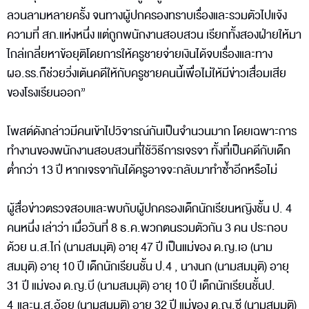
ลวนลามหลายครั้ง จนทางผู้ปกครองทราบเรื่องและรวมตัวไปแจ้ง
ความที่ สภ.แห่งหนึ่ง แต่ถูกพนักงานสอบสวน เรียกทั้งสองฝ่ายให้มา
ไกล่เกลี่ยหาข้อยุติโดยการให้ครูชายจ่ายเงินได้จบเรื่องและทาง
ผอ.รร.ก็ช่วยวิ่งเต้นคดีให้กับครูชายคนนี้เพื่อไม่ให้มีข่าวเสื่อมเสีย
ของโรงเรียนออก”
โพสต์ดังกล่าวมีคนเข้าไปวิจารณ์กันเป็นจำนวนมาก โดยเฉพาะการ
ทำงานของพนักงานสอบสวนที่ใช้วิธีการเจรจา ทั้งที่เป็นคดีกับเด็ก
ต่ำกว่า 13 ปี หากเจรจากันได้ครูอาจจะกลับมาทำซ้ำอีกหรือไม่
ผู้สื่อข่าวตรวจสอบและพบกับผู้ปกครองเด็กนักเรียนหญิงชั้น ป. 4
คนหนึ่ง เล่าว่า เมื่อวันที่ 8 ธ.ค.พวกตนรวมตัวกัน 3 คน ประกอบ
ด้วย น.ส.ไก่ (นามสมมุติ) อายุ 47 ปี เป็นแม่ของ ด.ญ.เอ (นาม
สมมุติ) อายุ 10 ปี เด็กนักเรียนชั้น ป.4 , นางนก (นามสมมุติ) อายุ
31 ปี แม่ของ ด.ญ.บี (นามสมมุติ) อายุ 10 ปี เด็กนักเรียนชั้นป.
4 และน.ส.อ้อย (นามสมมุติ) อายุ 32 ปี แม่ของ ด.ญ.ซี (นามสมมุติ)