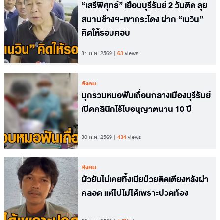
“เสรีพิศุทธ์” เยือนบุรีรัมย์ 2 วันติด ลุย
สนามช้างฯ-เขากระโดง ฝาก “เนวิน”
คิดให้รอบคอบ
31 ก.ค. 2569
63
views
สังคม
บุกรวบหมอฟันเถื่อนกลางเมืองบุรีรัมย์
เปิดคลินิกไร้ใบอนุญาตนาน 10 ปี
30 ก.ค. 2569
434
views
สังคม
ผัวยันไม่เคยทิ้งเมียป่วยติดเตียงหลังผ่า
คลอด แต่ไปไม่ได้เพราะปวดท้อง