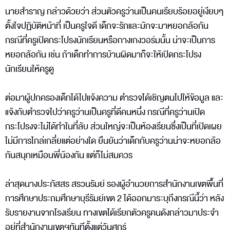
นายสำราญ กล่าวด้วยว่า ส่วนตัวครูว่านเป็นคนเรียบร้อยอยู่เงียบๆ
ตั้งใจปฏิบัติหน้าที่ เป็นครูใจดี เด็กจะรักและมักจะมาหยอกล้อกัน
กรณีที่ครูเปิดกระโปรงนักเรียนหรือกางเกงวอร์มนั้น น่าจะเป็นการ
หยอกล้อกัน เช่น ถ้าเด็กทำการบ้านผิดมาก็จะให้เปิดกระโปรง
นักเรียนให้ครูดู
ต่อมาผู้ปกครองเด็กได้ไปแจ้งความ ตำรวจได้เชิญตนไปให้ข้อมูล และ
แจ้งกับตำรวจไปว่าครูว่านเป็นครูที่ดีคนหนึ่ง กรณีที่ครูว่านเปิด
กระโปรงจะไม่ได้ทำในที่ลับ ส่วนใหญ่จะเป็นห้องเรียนซึ่งเป็นที่เปิดเผย
ไม่มีการไกล่เกลี่ยแต่อย่างใด ยืนยันว่าเด็กกับครูว่านน่าจะหยอกล้อ
กันสนุกเหมือนพี่น้องกัน แต่ก็ไม่สมควร
ล่าสุดนางประภัสสร สรวนรัมย์ รองผู้อำนวยการสำนักงานเขตพื้นที่
การศึกษาประถมศึกษาบุรีรัมย์เขต 2 ได้ออกมาระบุถึงกรณีนี้ว่า หลัง
รับรายงานจากโรงเรียน ทางเขตได้เรียกตัวครูคนดังกล่าวมาประจำ
อยู่ที่สำนักงานเขตฯทันทีตั้งแต่วันศุกร์