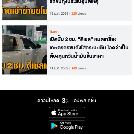
รถขนกุ้งประสบอุบัติเหตุ
19 มี.ค. 2569
229
views
สังคม
เปิดปั๊ม 2 ชม. “ดีเซล” หมดเกลี้ยง
เกษตรกรขนถังใส่กระบะเติม โอดจำเป็น
ต้องตุนหวั่นน้ำมันขึ้นราคา
11 มี.ค. 2569
149
views
ดาวน์โหลด
แอปพลิเคชั่น