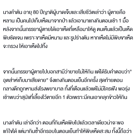
นางคำตัน อายุ 80 ปีญาติผู้บาดเจ็บและเสียชีวิตเล่าว่า ผู้ตายคือ
หลาน เป็นคนไปเก็บเห็ดมาจากป่า แล้วเอามาแกงกินตอนเช้า 1 มื้อ
หลังจากนั้นภรรยาผู้ตายได้เอาเห็ดที่เหลือมาให้ดู ตนเห็นแล้วเป็นเห็ด
พิษชัดเจน เพราะขาเห็ดมีหนาม และรูปร่างตัน หากเห็ดไม่มีพิษขาเห็ด
จะกรวง ให้เอาเห็ดไปทิ้ง
จากนั้นภรรยาผู้ตายไปบอกสามีว่ายายไม่ให้กิน แต่ได้รับคำตอบว่า”
อุตส่าห์เก็บมาเสียดาย” จึงแกงกินตอนเย็นอีกครั้ง สุดท้ายตอน
กลางดึกถูกหามส่งโรงพยาบาล ทั้งที่เตือนแล้วแต่ไม่มีใครฟัง พอรุ่ง
เช้าพบว่าสุนัขที่เลี้ยงไว้ตายอีก 1 ตัวเพราะมีคนเอาคลุกข้าวให้กิน
นางคำตัน เล่าอีกว่า ตอนที่กินเห็ดพิษไปแล้วเวลาเดียวน่าจะพอ
แก้ไขได้ แต่มากินซ้ำอีกรอบในตอนเย็นทำให้พิษเห็ดสะสม ทั้งนี้ถือว่า