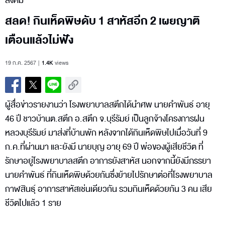
สังคม
สลด! กินเห็ดพิษดับ 1 สาหัสอีก 2 เผยญาติ
เตือนแล้วไม่ฟัง
19 ก.ค. 2567
1.4K
views
ผู้สื่อข่าวรายงานว่า โรงพยาบาลสตึกได้นำศพ นายคำพันธ์ อายุ
46 ปี ชาวบ้านต.สตึก อ.สตึก จ.บุรีรัมย์ เป็นลูกจ้างโครงการฝน
หลวงบุรีรัมย์ มาส่งที่บ้านพัก หลังจากได้กินเห็ดพิษไปเมื่อวันที่ 9
ก.ค.ที่ผ่านมา และยังมี นายบุญ อายุ 69 ปี พ่อของผู้เสียชีวิต ที่
รักษาอยู่โรงพยาบาลสตึก อาการยังสาหัส นอกจากนี้ยังมีภรรยา
นายคำพันธ์ ที่กินเห็ดพิษด้วยกันซึ่งย้ายไปรักษาต่อที่โรงพยาบาล
กาฬสินธุ์ อาการสาหัสเช่นเดียวกัน รวมกินเห็ดด้วยกัน 3 คน เสีย
ชีวิตไปแล้ว 1 ราย