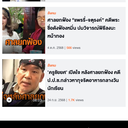
สังคม
ศาลยกฟ้อง “แพรรี่-จตุรงค์” คดีพระ
ชื่อดังฟ้องหมิ่น ปมวิจารณ์พิธีลงนะ
หน้าทอง
4 ต.ค. 2568
566
views
สังคม
'ครูชัยยศ' เปิดใจ หลังศาลยกฟ้อง คดี
ป.ป.ช.กล่าวหาทุจริตอาหารกลางวัน
นักเรียน
08.03
24 ก.ย. 2568
1.7K
views