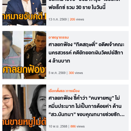
ฟอเร็กซ์ รวม 30 ราย ในวันนี้
13 ก.ค. 2569
205
views
อาชญากรรม
ศาลยกฟ้อง “ทิดสฤษดิ์” อดีตเจ้าคณะ
นครสวรรค์ คดียักยอกเงินวัดเปย์สีกา
4 ล้านบาท
5 พ.ค. 2569
300
views
เลือกตั้งและการเมือง
ศาลยกฟ้อง ชี้คำว่า “คนขายหมู” ไม่
หมิ่นประมาท ไม่เป็นการด้อยค่า ด้าน
“สว.นันทนา” ขอบคุณทนายช่วยซัก
ค้าน
10 พ.ย. 2568
886
views