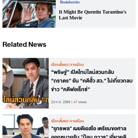
Related News
เลือกตั้งและการเมือง
“พริษฐ์” เปิดไทม์ไลน์สวนกลับ
“ภราดร” ยัน “คดีฮั้ว สว.” ไม่เกี่ยวกลบ
ข่าว “คดีฟอเร็กซ์”
23 ก.ค. 2569
47
views
เลือกตั้งและการเมือง
"รุทธพล" เผยดีเอสไอ เตรียมขอศาล
ออกหมายจับ "ป้อม ภาวุธ" เอี่ยวคดี