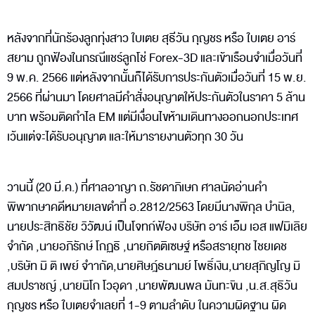
หลังจากที่นักร้องลูกทุ่งสาว ใบเตย สุธีวัน กุญชร หรือ ใบเตย อาร์
สยาม ถูกฟ้องในกรณีแชร์ลูกโช่ Forex-3D และเข้าเรือนจำเมื่อวันที่
9 พ.ค. 2566 แต่หลังจากนั้นก็ได้รับการประกันตัวเมื่อวันที่ 15 พ.ย.
2566 ที่ผ่านมา โดยศาลมีคำสั่งอนุญาตให้ประกันตัวในราคา 5 ล้าน
บาท พร้อมติดกำไล EM แต่มีเงื่อนไขห้ามเดินทางออกนอกประเทศ
เว้นแต่จะได้รับอนุญาต และให้มารายงานตัวทุก 30 วัน
วานนี้ (20 มี.ค.) ที่ศาลอาญา ถ.รัชดาภิเษก ศาลนัดอ่านคำ
พิพากษาคดีหมายเลขดำที่ อ.2812/2563 โดยมีนางพิกุล บำนิล,
นายประสิทธิชัย วิวัฒน์ เป็นโจทก์ฟ้อง บริษัท อาร์ เอ็ม เอส แฟมิเลิย
จำกัด ,นายอภิรักษ์ โกฏธิ ,นายกิตติเซษฐ์ หรือสรายุทช ไชยเดช
,บริษัท มิ ติ เพย์ จำากัด,นายศิษฎ์ธนามย์ โพธิ์เงิน,นายสุภิญโญ มิ
สมปราชญ์ ,นายนิโก โวอุดา ,นายพัฒนพล มันทะขิน ,น.ส.สุธิวัน
กุญชร หรือ ใบเตยจำเลยที่ 1-9 ตามลำดับ ในความผิดฐาน ผิด