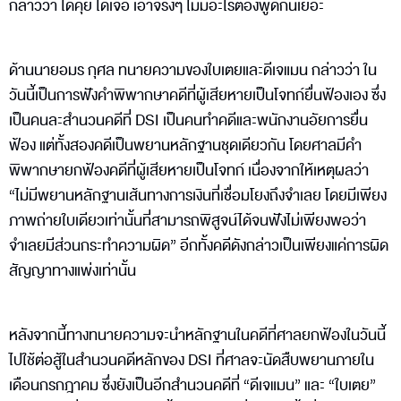
กล่าวว่า ได้คุย ได้เจอ เอาจริงๆ ไม่มีอะไรต้องพูดกันเยอะ
ด้านนายอมร กุศล ทนายความของใบเตยและดีเจแมน กล่าวว่า ใน
วันนี้เป็นการฟังคำพิพากษาคดีที่ผู้เสียหายเป็นโจทก์ยื่นฟ้องเอง ซึ่ง
เป็นคนละสํานวนคดีที่ DSI เป็นคนทำคดีและพนักงานอัยการยื่น
ฟ้อง แต่ทั้งสองคดีเป็นพยานหลักฐานชุดเดียวกัน โดยศาลมีคำ
พิพากษายกฟ้องคดีที่ผู้เสียหายเป็นโจทก์ เนื่องจากให้เหตุผลว่า
“ไม่มีพยานหลักฐานเส้นทางการเงินที่เชื่อมโยงถึงจำเลย โดยมีเพียง
ภาพถ่ายใบเดียวเท่านั้นที่สามารถพิสูจน์ได้จนฟังไม่เพียงพอว่า
จำเลยมีส่วนกระทำความผิด” อีกทั้งคดีดังกล่าวเป็นเพียงแค่การผิด
สัญญาทางแพ่งเท่านั้น
หลังจากนี้ทางทนายความจะนําหลักฐานในคดีที่ศาลยกฟ้องในวันนี้
ไปใช้ต่อสู้ในสํานวนคดีหลักของ DSI ที่ศาลจะนัดสืบพยานภายใน
เดือนกรกฎาคม ซึ่งยังเป็นอีกสำนวนคดีที่ “ดีเจแมน” และ “ใบเตย”