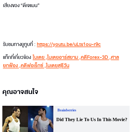
เสียงของ “ดีเจแมน”
รับชมทางยูทูบที่ :
https://youtu.be/uLts1ou-r9c
แท็กที่เกี่ยวข้อง
ใบเตย
,
ใบเตยอาร์สยาม
,
คดีForex-3D
,
ศาล
ยกฟ้อง
,
คดีฟอเร็กซ์
,
ใบเตยสุธีวัน
คุณอาจสนใจ