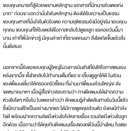
ขอบคุณทนายที่สู้ด้วยพยานหลักฐาน เอกสารที่มีทนายใบเตยเก่ง
มาก" ก่อนจะบอกว่ามั่นใจในหลักฐาน ต้องได้รับความเป็นธรรม
ขอบคุณศาลที่มั่นใจในตัวใบเตย ความยุติธรรมยังมีอยู่จริง ขอบคุณ
ทุกคน ขอบคุณที่ให้ใบเตยได้โอกาสกลับไปดูแลลูก รอคอยวันนี้มา
นาน เท่าที่พี่นักข่าวรู้ มีคุณค่าเท่าที่เราอดทนมา สิ่งใดเกิดขึ้นแล้วสิ่ง
นั้นดีเสมอ
นอกจากนี้ยังขอขอบคุณผู้ใหญ่ในวงการบันเทิงที่ยังให้โอกาสตนเอง
หลังจากนี้จะตั้งใจกลับไปทํางานเต็มที่และจะเลี้ยงดูลูกให้ดี ในส่วน
ของพี่แมนเดี๋ยวให้ครอบครัวชี้แจง ที่ผ่านมาพี่แมนส่วนใหญ่จะส่ง
จดหมายมาหา เมื่อผู้สื่อข่าวสอบถามว่า ทางดีเจแมนได้ฝากความ
ห่วงใยใดๆ หรือไม่ ใบเตยกล่าวว่า ดีเจแมนรู้คำตัดสินศาลในวันนี้แล้ว
ซึ่งมีความดีใจเป็นอย่างมากและได้มีการพูดคุยส่วนตัว ยังคงมีกำลัง
ใจดี พร้อมฝากความคิดถึงห่วงใยไปหลายเรื่อง รวมคิดถึงห่วงใยลูก
อีกด้วย เมื่อถามว่าได้คุยกับดีเจแมนเรื่องของคดีวันนี้บ้างไหม ใบเตย