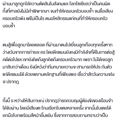
ผ่านมาลูกถูกใส่ความตัดสินในสังคมและโลกโซเชียลว่าเป็นคนผิด
ทั้งที่ศาลยังไม่มีคำพิพากษา จนทำให้ครอบครัวบอบช้ำ จนชื่อเสียง
ครอบครัวพัง แต่ไม่เป็นไร ตนอโหสิกรรมแก่คนที่ทำให้ครอบครัว
บอบช้ำ
ตนสู้เพื่อลูกมาโดยตลอด ที่ผ่านมาตนไปเยี่ยมลูกเกือบทุกครั้งหาก
ว่างเว้นจากการถ่ายละคร โดยดีเจแมนยังคงมีกําลังใจที่ดีในการต่อสู้
คดีต่อไปและเขายังคิดถึงลูกคิดถึงครอบครัวมาก เพราะไม่ได้เจอลูก
มาสิบกว่าเดือน ยังมีหวังว่าทีมทนายความจะสามารถให้ประกันตัว
แก่ดีเจแมนได้ ด้วยพยานหลักฐานที่เพียงพอ เชื่อว่าสักวันความจริง
จะปรากฎ
ทั้งนี้ ระหว่างให้สัมภาษณ์ ปรากฎว่ารถควบคุมผู้ต้องขังของเรือนจํา
ได้ขับผ่าน โดยมีเสียงตะโกนเรียกใบเตยหลายครั้ง จากนั้นใบเตยได้
ยกมือโบกพร้อมสีหน้ายิ้มแย้ม ซึ่งจากการสอบถามทราบว่าเป็น