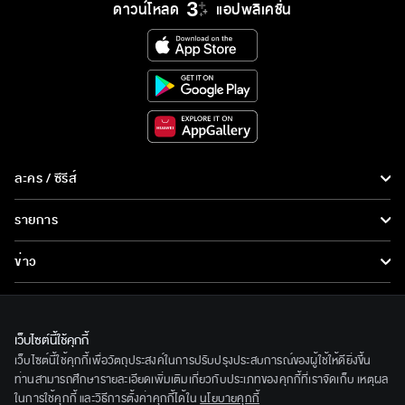
ดาวน์โหลด
แอปพลิเคชั่น
ละคร / ซีรีส์
ละคร/ซีรีส์
รายการ
ซีรีส์นานาชาติ
รายการทั้งหมด
ข่าว
การ์ตูน & เกม
ข่าวทั้งหมด
LIVE
รายการข่าว
ทีวีออนไลน์
เว็บไซต์นี้ใช้คุกกี้
เกี่ยวกับเรา
เว็บไซต์นี้ใช้คุกกี้เพื่อวัตถุประสงค์ในการปรับปรุงประสบการณ์ของผู้ใช้ให้ดียิ่งขึ้น
ข่าวประชาสัมพันธ์
BEC World
ท่านสามารถศึกษารายละเอียดเพิ่มเติมเกี่ยวกับประเภทของคุกกี้ที่เราจัดเก็บ เหตุผล
ติดตามเราได้ที่
ในการใช้คุกกี้ และวิธีการตั้งค่าคุกกี้ได้ใน
นโยบายคุกกี้