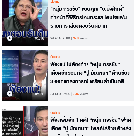
สังคม
"หนุ่ม กรรชัย" ขอบคุณ "อ.ยิ่งศักดิ์"
ทำหน้าที่พิธีกรโหนกระแส โดนใจแฟน
รายการ เสียงตอบรับดีมาก
05.16
26 พ.ค. 2569
246
views
บันเทิง
ฟ้องแน่ ไม่ต้องท้า! “หนุ่ม กรรชัย”
เดือดอีกรอบถึง “ปู มัณฑนา” ด้านช่อง
3 ออกแถลงการณ์ เตรียมดำเนินคดี
05.36
23 เม.ย. 2569
236
views
บันเทิง
ฟ้องเพิ่มอีก 1 คดี! “หนุ่ม กรรชัย” ฟาด
เดือด “ปู มัณฑนา” โพสต์ใส่ร้าย อ้างส่ง