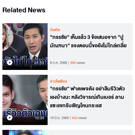
Related News
บันเทิง
“กรรชัย” เห็นแล้ว 3 ข้อเสนอจาก “ปู
มัณฑนา” แจงตอนนี้ขอยังไม่ไกล่เกลี่ย
01.53
8 ก.ค. 2569
456
views
ข่าวโซเชียล
“กรรชัย” ฟาดเพจดัง อย่าลืมรีวิวตัว
เองบ้างนะ หลังวิจารณ์เกินเบอร์ ลาม
แซะแขกรับเชิญโหนกระแส
10.04
19 มิ.ย. 2569
622
views