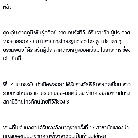
หลัง
คุณอุ๋ย ภาคภูมิ พันธุ์สถิตย์ จากไทยรัฐทีวี ได้รับรางวัล ผู้ประกาศ
ข่าวชายยอดเยี่ยม ในรายการไทยรัฐนิวโชว์ โดยตูน ปรินดา คุ้ม
ธรรมพินิจ ได้รางวัลผู้ประกาศข่าวหญิงยอดเยี่ยม ในรายการเรื่อง
เด่นเย็นนี้
พี่ "หนุ่ม กรรชัย กำเนิดพลอย" ได้รับรางวัลพิธีกรยอดเยี่ยม จาก
รายการโหนกระแส บริษัท บีอีซี-มัลติมีเดีย จำกัด ออกอากาศทาง
สถานีวิทยุโทรทัศน์ไทยทีวีสีช่อง 3
ขณะที่โบว์ เมลดา ได้รับรางวัลนาฎราชครั้งที่ 17 สาขานักแสดงนำ
หญิงยอดเยี่ยม จากคุณพี่เจ้าขาดิฉันเป็นห่านมิใช่หงส์