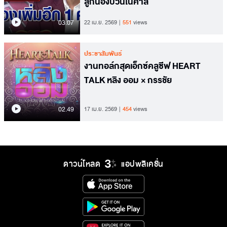
ลูกน้องป่วนในศาล
03.07
22 เม.ย. 2569
551
views
ประชาสัมพันธ์
งานทอล์กสุดเอ็กซ์คลูซีฟ HEART
TALK หลิง ออม × กรรชัย
02.49
17 เม.ย. 2569
454
views
ดาวน์โหลด
แอปพลิเคชั่น