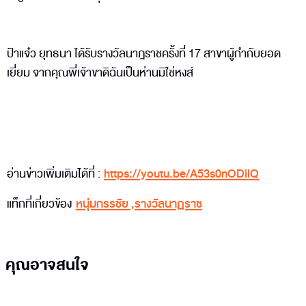
ป้าแจ๋ว ยุทธนา ได้รับรางวัลนาฎราชครั้งที่ 17 สาขาผู้กำกับยอด
เยี่ยม จากคุณพี่เจ้าขาดิฉันเป็นห่านมิใช่หงส์
อ่านข่าวเพิ่มเติมได้ที่ :
https://youtu.be/A53s0nODilQ
แท็กที่เกี่ยวข้อง
หนุ่มกรรชัย
,
รางวัลนาฏราช
คุณอาจสนใจ