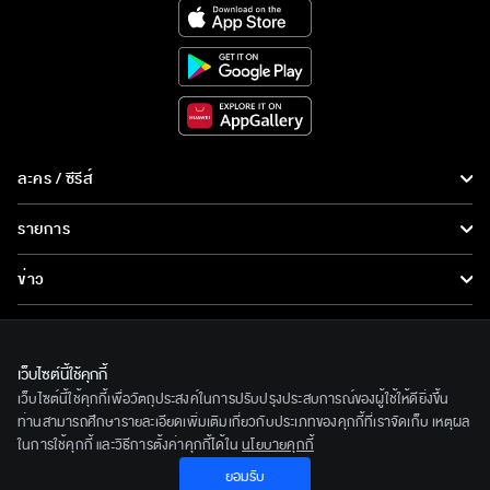
ละคร / ซีรีส์
ละคร/ซีรีส์
รายการ
ซีรีส์นานาชาติ
รายการทั้งหมด
ข่าว
การ์ตูน & เกม
ข่าวทั้งหมด
LIVE
รายการข่าว
ทีวีออนไลน์
เว็บไซต์นี้ใช้คุกกี้
เกี่ยวกับเรา
เว็บไซต์นี้ใช้คุกกี้เพื่อวัตถุประสงค์ในการปรับปรุงประสบการณ์ของผู้ใช้ให้ดียิ่งขึ้น
ข่าวประชาสัมพันธ์
BEC World
ท่านสามารถศึกษารายละเอียดเพิ่มเติมเกี่ยวกับประเภทของคุกกี้ที่เราจัดเก็บ เหตุผล
ติดตามเราได้ที่
ในการใช้คุกกี้ และวิธีการตั้งค่าคุกกี้ได้ใน
นโยบายคุกกี้
รู้จักเรา
ยอมรับ
© 2020 Bangkok Entertainment Co.,Ltd. All Rights Reserved.