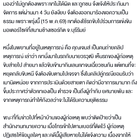
มองว่าไม่ถูกต้องเพราะเขาไม่ได้ผิด และถูกชน จึงแจ้งให้ประกันมา
จัดการ แต่ผ่านมา 4 วัน ยังเงียบ จึงต้องออกมาร้องขอความเป็น
ธรรม เพราะพรุ่งนี้ (15 พ.ค.69) เขาต้องใช้รถขับไปร่วมการแข่งขัน
มอเตอร์ไซค์ที่สนามช้างเซอร์กิต จ.บุรีรัมย์
หนึ่งในพยานที่อยู่ในเหตุการณ์ คือ คุณเจมส์ เป็นคนถ่ายคลิป
เหตุการณ์ เล่าว่า เขานั่งมาในรถกับนายวรวุฒิ เห็นรถของผู้ก่อเหตุ
ขับส่ายไป ส่ายมา แล้วขับเข้ามากินเลนเขาจนเฉี่ยวชนกัน แต่แทนที่จะ
หยุดกลับขับหนี จึงต้องขับตามไปเจรจา ซึ่งในคลิปคู่กรณียอมรับว่า
เมานิดหน่อย จากการประเมินด้วยสายตา คิดว่ามีอาการเมามาก ถึง
ขั้นประกาศว่าตัวเขาเองเป็น ตำรวจ เป็นถึงผู้กำกับ ยศนายพัน และ
จากเหตุการณ์ทำให้กังวลว่าจะไม่ได้รับความยุติธรรม
ขณะที่ทีมข่าวไปที่หน้าบ้านของผู้ก่อเหตุ พบว่าติดป้ายว่าเป็น
สำนักงานทนายความ เมื่อโทรเข้าไปตามเบอร์ที่ติดไว้ ผู้ก่อเหตุ
ปฏิเสธให้ข้อมูลใดๆ และคดีนี้ผู้เสียหายไม่ได้แจ้งความ เนื่องจากให้