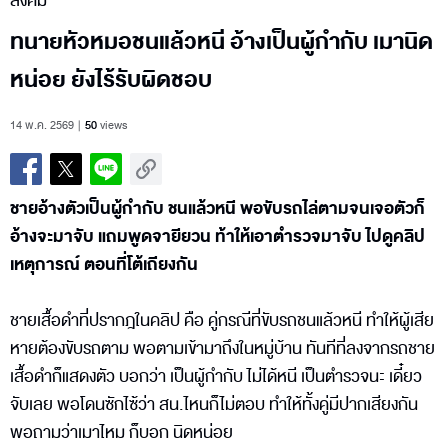
สังคม
ทนายหัวหมอชนแล้วหนี อ้างเป็นผู้กำกับ เมานิด
หน่อย ยังไร้รับผิดชอบ
14 พ.ค. 2569
50
views
ชายอ้างตัวเป็นผู้กำกับ ชนแล้วหนี พอขับรถไล่ตามจนเจอตัวก็
อ้างจะมาจับ แถมพูดจายียวน ท้าให้เอาตำรวจมาจับ ไปดูคลิป
เหตุการณ์ ตอนที่โต้เถียงกัน
ชายเสื้อดำที่ปรากฎในคลิป คือ คู่กรณีที่ขับรถชนแล้วหนี ทำให้ผู้เสีย
หายต้องขับรถตาม พอตามเข้ามาถึงในหมู่บ้าน ทันทีที่ลงจากรถชาย
เสื้อดำก็แสดงตัว บอกว่า เป็นผู้กำกับ ไม่ได้หนี เป็นตำรวจนะ เดี๋ยว
จับเลย พอโดนซักไซ้ว่า สน.ไหนก็ไม่ตอบ ทำให้ทั้งคู่มีปากเสียงกัน
พอถามว่าเมาไหม ก็บอก นิดหน่อย