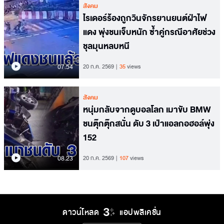
สังคม
ไรเดอร์ร้องถูกวินจักรยานยนต์ฝ่าไฟ
แดง พุ่งชนเจ็บหนัก ซ้ำคู่กรณีอาศัยช่วง
ชุลมุนหลบหนี
07.54
20 ก.ค. 2569
35
views
สังคม
หนุ่มกลับจากดูบอลโลก เมาขับ BMW
ชนตุ๊กตุ๊กสนั่น ดับ 3 เป่าแอลกอฮอล์พุ่ง
152
08.23
20 ก.ค. 2569
107
views
ดาวน์โหลด
แอปพลิเคชั่น