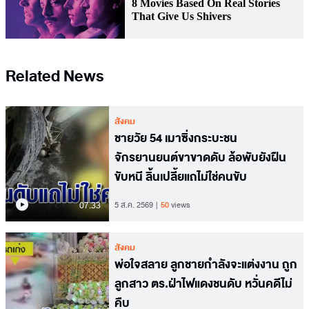
Related News
สังคม
ชายวัย 54 เมาซิ่งกระบะชน
จักรยานยนต์ขาขาดดับ ล้อพับยังฝืน
ขับหนี ลิ้นเปลี้ยแถไม่ใช่คนขับ
07.33
5 ส.ค. 2569
50
views
สังคม
พ่อใจสลาย ลูกชายกำลังจะแต่งงาน ถูก
ลูกสาว ตร.ฝ่าไฟแดงชนดับ หวั่นคดีไม่
คืบ