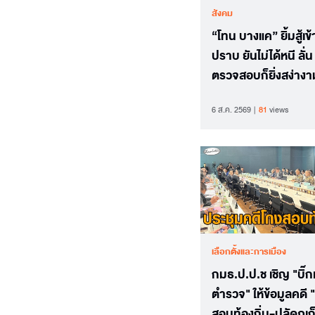
สังคม
“โทน บางแค” ยิ้มสู้เข
ปราบ ยันไม่ได้หนี ลั่น 
ตรวจสอบก็ยิ่งสง่างา
6 ส.ค. 2569
81
views
เลือกตั้งและการเมือง
กมธ.ป.ป.ช เชิญ "บิ๊ก
ตำรวจ" ให้ข้อมูลคดี "
สอบท้องถิ่น-ปลัดภูเก