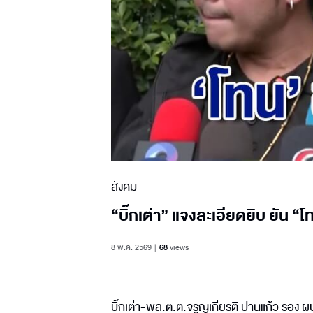
สังคม
“บิ๊กเต่า” แจงละเอียดยิบ ยัน “
8 พ.ค. 2569
68
views
บิ๊กเต่า-พล.ต.ต.จรูญเกียรติ ปานแก้ว รอง 