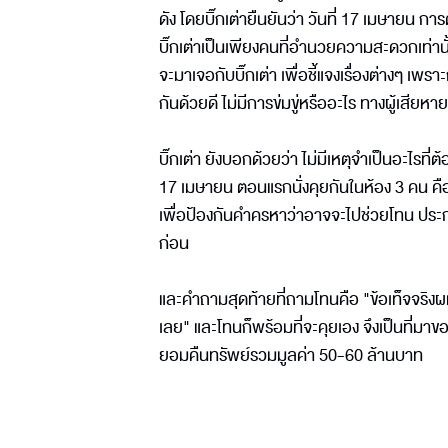
ดัง โดยบิ๊กเต่ายืนยันว่า วันที่ 17 เมษายน ก
บิ๊กเต่าเป็นเพียงคนที่อำนวยความสะดวกเท
จะมาเจอกับบิ๊กเต่า เพื่อชี้แจงเรื่องต่างๆ เพร
กันด้วยดี ไม่มีการข่มขู่หรืออะไร ทางผู้เสียห
บิ๊กเต่า ยังบอกด้วยว่า ไม่มีเหตุจำเป็นอะไรที
17 เมษายน ตอนแรกนั่งคุยกันในห้อง 3 คน คือ บ
เพื่อป้องกันคำครหาว่าอาจจะไปช่วยโทน ประกอบ
ก่อน
และคำถามสุดท้ายที่ถามโทนคือ "ข้อเท็จจริงผ
เลย" และโทนก็พร้อมที่จะคุยเอง จึงเป็นที่ม
ยอมคืนทรัพย์รวมมูลค่า 50-60 ล้านบาท