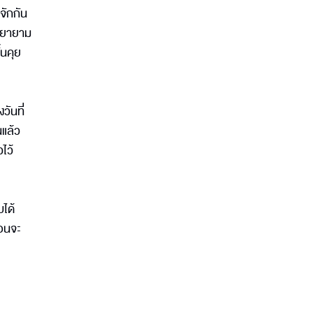
จักกัน
พยายาม
้นคุย
วันที่
นแล้ว
ไว้
บได้
ือนจะ