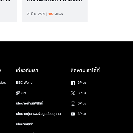
าร
คืนผู้เสียหายคดีโกงสอบ
29 มิ.ย. 2569
187
views
E
เกี่ยวกับเรา
ติดตามเราได้ที่
นไลน์
BEC World
3Plus
รู้จักเรา
3Plus
นโยบายด้านลิขสิทธิ์
3Plus
นโยบายคุ้มครองข้อมูลส่วนบุคคล
3Plus
นโยบายคุกกี้