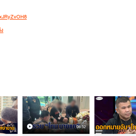
3vxJRyZvOH8
่ง
06.52