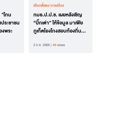
เลือกตั้งและการเมือง
 "โทน
กมธ.ป.ป.ช. เผยหลังเชิญ
กงประชาชน
“บิ๊กเต่า” ให้ข้อมูล มาเฟีย
องพระ
ภูเก็ตโยงโกงสอบท้องถิ่น
เผย ไม่ได้มีแค่ข้าราชการ
2 ก.ค. 2569
48
views
จังหวัด