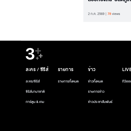
ลั่นต้องสาวให้ถึงตัวก
2 ก.ค. 2569
78
views
ใหญ่
ละคร / ซีรีส์
รายการ
ข่าว
LIV
ละคร/ซีรีส์
รายการทั้งหมด
ข่าวทั้งหมด
ทีวีออ
ซีรีส์นานาชาติ
รายการข่าว
การ์ตูน & เกม
ข่าวประชาสัมพันธ์