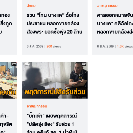
สังคม
อาชญากรรม
้ากอง
รวบ “โทน บางแค” ฉ้อโกง
ศาลออกหมายจับ
ยิ่งถูก
ประชาชน หลอกขายกล้อง
บางแค" คดีฉ้อโ
ม
ส่องพระ ยอดซื้อพุ่ง 20 ล้าน
หลอกขายกล้องส่
6 ส.ค. 2569
200
views
6 ส.ค. 2569
1.8K
views
อาชญากรรม
เต่า-
"บิ๊กเต่า" เผยพฤติการณ์
ทุจริต
"ปลัดรุ่งเรือง" รับส่วย 1
็ต"
ล้าน คดีแก้ สค. 1 นำเงินใช้