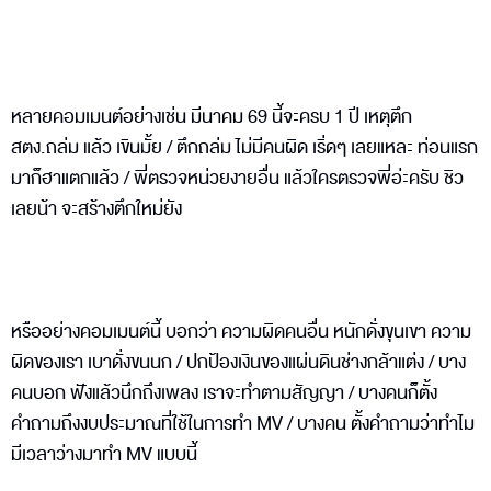
หลายคอมเมนต์อย่างเช่น มีนาคม 69 นี้จะครบ 1 ปี เหตุตึก
สตง.ถล่ม แล้ว เขินมั้ย / ตึกถล่ม ไม่มีคนผิด เริ่ดๆ เลยแหละ ท่อนแรก
มาก็ฮาแตกแล้ว / พี่ตรวจหน่วยงายอื่น แล้วใครตรวจพี่อ่ะครับ ชิว
เลยน้า จะสร้างตึกใหม่ยัง
หรืออย่างคอมเมนต์นี้ บอกว่า ความผิดคนอื่น หนักดั่งขุนเขา ความ
ผิดของเรา เบาดั่งขนนก / ปกป้องเงินของแผ่นดินช่างกล้าแต่ง / บาง
คนบอก ฟังแล้วนึกถึงเพลง เราจะทำตามสัญญา / บางคนก็ตั้ง
คำถามถึงงบประมาณที่ใช้ในการทำ MV / บางคน ตั้งคำถามว่าทำไม
มีเวลาว่างมาทำ MV แบบนี้