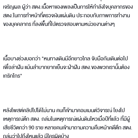
เจริญผล ผู้ว่า สตง.เนื้อหาของเพลงเป็นการให้กำลังใจบุคลากรของ
สตง.ในการทำหน้าที่ตรวจเงินแผ่นดิน ประกอบกับภาพการทำงาน
ของบุคคลากร ที่ลงพื้นที่ไปตรวจสอบตามหน่วยงานต่างๆ
เนื้อบางช่วงบอกว่า "หนทางเดินมีอีกยาวไกล จับมือกันเดินต่อไป
เพื่อล่าฝัน แม้นลำบากยากเย็นจะฝ่าฝัน สตง.ของพวกเรานั้นต้อง
เกริกไกร"
หลังโพสต์คลิปไปได้ไม่นาน คนก็เข้ามาคอมเมนต์วิจารณ์ โยงไป
เหตุการณ์ตึก สตง. ถล่มในเหตุการณ์แผ่นดินไหวเมื่อปีที่แล้ว ที่มีผู้
เสียชีวิตกว่า 90 ราย หลายคนเข้ามาถามความคืบหน้าคดีตึก สตง.
ถล่มว่าไปถึงไหนแล้ว มีใครผิดบ้าง