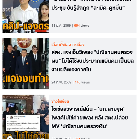
ประชุม ยันรู้สึกถูก “ละเมิด-ดูหมิ่น”
11 มี.ค. 2569
694
views
เลือกตั้งและการเมือง
สตง. แจงเอ็มวีเพลง "ปณิธานคนตรวจ
เงิน" ไม่ได้ใช้งบประมาณแผ่นดิน เป็นผล
งานผลิตเองภายใน
24 ก.พ. 2569
145
views
ข่าวโซเชียล
โซเชียลวิจารณ์สนั่น - 'บก.ลายจุด'
โพสต์ไม่ใช่ค่ายเพลง หลัง สตง.ปล่อย
MV 'ปณิธานคนตรวจเงิน'