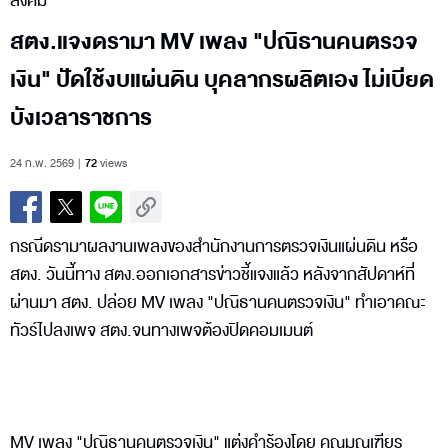
สังคม
สตง.แจงดรามา MV เพลง "ปณิธานคนตรวจ
เงิน" ปัดใช้งบแผ่นดิน บุคลากรผลิตเอง ไม่เบียด
บังเวลาราชการ
24 ก.พ. 2569
72
views
กรณีดรามาผลงานเพลงของสำนักงานการตรวจเงินแผ่นดิน หรือ
สตง. วันนี้ทาง สตง.ออกเอกสารข่าวชี้แจงแล้ว หลังจากสัปดาห์ที่
ผ่านมา สตง. ปล่อย MV เพลง "ปณิธานคนตรวจเงิน" ทำเอาคณะ
ทัวร์ไปลงเพจ สตง.จนทางเพจต้องปิดคอมเมนต์
MV เพลง "ปณิธานคนตรวจเงิน" แต่งคำร้องโดย คุณมณเฑียร