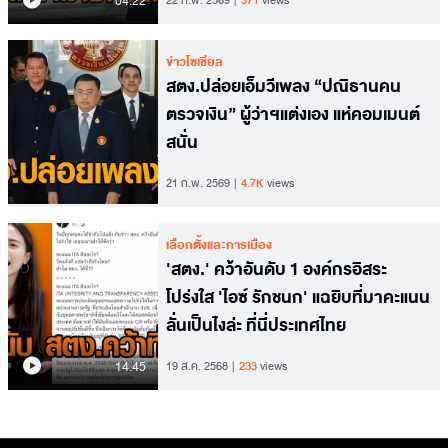
04.22
22 ก.พ. 2569
371
views
ข่าวโซเชียล
สตง.ปล่อยเอ็มวีเพลง “ปณิธานคน
ตรวจเงิน” ผู้ว่าฯแต่งเอง แห่คอมเมนต์
สนั่น
21 ก.พ. 2569
4.7K
views
เลือกตั้งและการเมือง
'สตง.' คว้าอันดับ 1 องค์กรอิสระ
โปร่งใส 'ไอซ์ รักชนก' แฉยิบที่มาคะแนน
ลั่นเป็นไงล่ะ ที่นี่ประเทศไทย
14.45
19 ส.ค. 2568
233
views