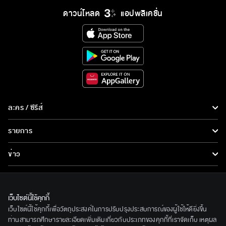
ดาวน์โหลด
แอปพลิเคชั่น
ละคร / ซีรีส์
ละคร/ซีรีส์
รายการ
ซีรีส์นานาชาติ
รายการทั้งหมด
ข่าว
การ์ตูน & เกม
ข่าวทั้งหมด
LIVE
รายการข่าว
ทีวีออนไลน์
เว็บไซต์นี้ใช้คุกกี้
เกี่ยวกับเรา
เว็บไซต์นี้ใช้คุกกี้เพื่อวัตถุประสงค์ในการปรับปรุงประสบการณ์ของผู้ใช้ให้ดียิ่งขึ้น
ข่าวประชาสัมพันธ์
BEC World
ท่านสามารถศึกษารายละเอียดเพิ่มเติมเกี่ยวกับประเภทของคุกกี้ที่เราจัดเก็บ เหตุผล
ติดตามเราได้ที่