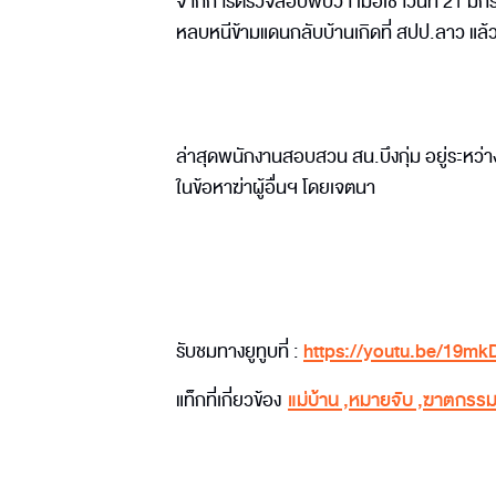
จากการตรวจสอบพบว่า เมื่อเช้าวันที่ 21 มกร
หลบหนีข้ามแดนกลับบ้านเกิดที่ สปป.ลาว แล
ล่าสุดพนักงานสอบสวน สน.บึงกุ่ม อยู่ระห
ในข้อหาฆ่าผู้อื่นฯ โดยเจตนา
รับชมทางยูทูบที่ :
https://youtu.be/19m
แท็กที่เกี่ยวข้อง
แม่บ้าน
,
หมายจับ
,
ฆาตกรร