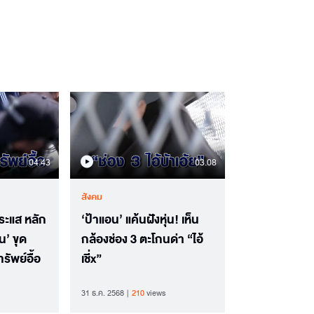
04.43
03.08
สังคม
ะแส หลัก
‘ป้าแอน’ แค้นฝังหุ่น! เห็น
น’ ขุด
กล้องช่อง 3 ตะโกนด่า “ไอ้
รัพย์อื้อ
เชี่x”
31 ธ.ค. 2568
210
views