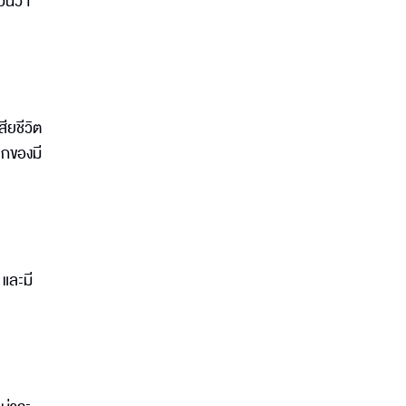
วนว่า
ียชีวิต
ูกของมี
 และมี