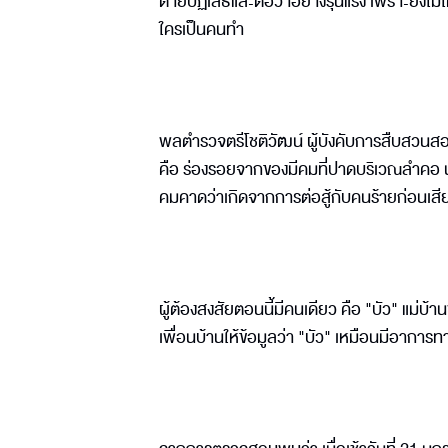
ตายปฏิเสธและต่อว่าอย่างรุนแรง เพราะยังไม่ได
ใครเป็นคนทำ
พลตำรวจตรีโชติวัฒน์ ผู้บังคับการสืบสวนส
คือ ร่องรอยจากของมีคมที่ปาดบริเวณลำคอ น
คมคาดว่าเกิดจากการต่อสู้กับคนร้ายก่อนเสีย
ผู้ต้องสงสัยตอนนี้มีคนเดียว คือ "บัว" แม่บ้า
เพื่อนบ้านให้ข้อมูลว่า "บัว" เหมือนมีอาการทา