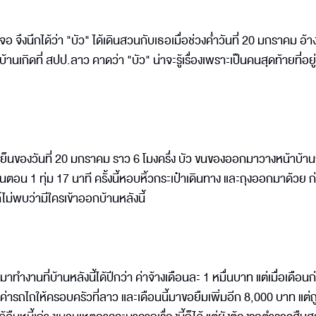
จอ จึงนึกได้ว่า "บัว" ได้เดินสวนกับเธอเมื่อช่วงค่ำวันที่ 20 มกราคม อ้า
นเกิดที่ สปป.ลาว คาดว่า "บัว" น่าจะรู้เรื่องเพราะเป็นคนสุดท้ายที่อยู่
็นของวันที่ 20 มกราคม ราว 6 โมงครึ่ง บัว ขนของออกมาวางหน้าบ้า
ตอน 1 ทุ่ม 17 นาที ครั้งนี้หอบหิ้วกระเป๋าเดินทาง และถุงออกมาด้วย 
ไม่พบว่ามีใครเข้าออกบ้านหลังนี้
าทำงานที่บ้านหลังนี้ได้ปีกว่า ค่าจ้างเดือนละ 1 หมื่นบาท แต่เมื่อเดือน
ค่ารถไถให้ครอบครัวที่ลาว และเดือนนี้มาขอยืมเพิ่มอีก 8,000 บาท แต่ถู