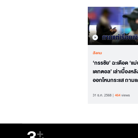
สังคม
‘กรรชัย’ ฉะเดือด ‘แม่
เดทตอล’ เล่าเบื้องหลั
ออกโหนกระแส ถามแต่
เงิน
31 ธ.ค. 2568
464
views