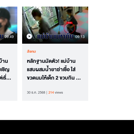
09.49
09.13
สังคม
บ้าน
หลักฐานมัดตัว! แม่บ้าน
งเชิญ
แสบผสมน้ำยาฆ่าเชื้อ ใส่
เรื่อง
ขวดนมให้เด็ก 2 ขวบกิน คน
โผล่แฉเป็นมิจฉาชีพ
30 ธ.ค. 2568
214
views