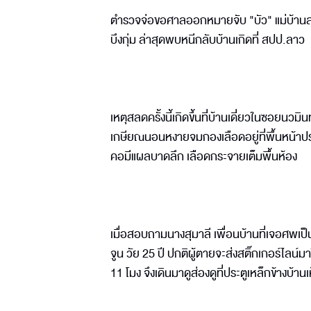
ตำรวจจ่อขอศาลออกหมายจับ "บัว" แม่บ้านสา
บึงกุ่ม ล่าสุดพบหนีกลับบ้านเกิดที่ สปป.ลาว
เหตุสลดครั้งนี้เกิดขึ้นที่บ้านเดี่ยวในซอยนว
เกษียณนอนหงายจมกองเลือดอยู่ที่พื้นหน้าประ
คอมีแผลบาดลึก เลือดกระจายเต็มพื้นห้อง
เมื่อสอบถามนางสุมาลี เพื่อนบ้านที่เจอศพเป็นค
จูน วัย 25 ปี ปกติผู้ตายจะส่งสติ๊กเกอร์ไลน์ม
11 โมง จึงเดินมาดูส่องดูที่ประตูเหล็กข้างบ้าน