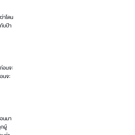
งว่าโดน
กับป้า
นก่อนจะ
ก่อนจะ
ก่อนมา
กผู้