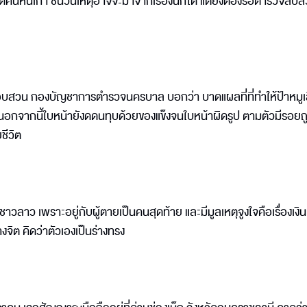
้คืนหนี้เก่า ชนวนเหตุอาจจะมาจากเรื่องนี้ก็ได้ แต่ยังต้องรอตำรวจสืบส
อบสวน กองบัญชาการตำรวจนครบาล บอกว่า บาดแผลที่ที่ทำให้ป้าหมูเส
อกจากนี้ใบหน้ายังดดนทุบด้วยของแข็งจนใบหน้าผิดรูป ตามตัวมีรอยถ
ชีวิต
นชาวลาว เพราะอยู่กับผู้ตายเป็นคนสุดท้าย และมีมูลเหตุจูงใจคือเรื่องเงิน
งจิต คิดว่าตัวเองเป็นร่างทรง