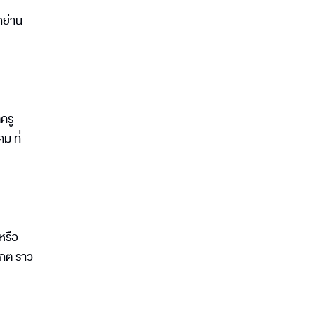
กย่าน
ครู
ม ที่
หรือ
ปกติ ราว