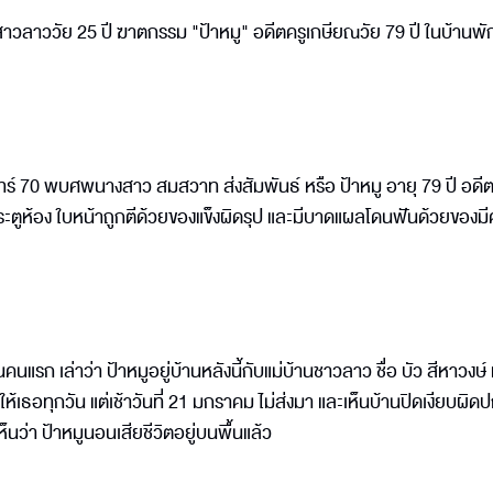
วลาววัย 25 ปี ฆาตกรรม "ป้าหมู" อดีตครูเกษียณวัย 79 ปี ในบ้านพั
มินทร์ 70 พบศพนางสาว สมสวาท ส่งสัมพันธ์ หรือ ป้าหมู อายุ 79 ปี อดีต
ตูห้อง ใบหน้าถูกตีด้วยของแข็งผิดรุป และมีบาดแผลโดนฟันด้วยของมีค
นแรก เล่าว่า ป้าหมูอยู่บ้านหลังนี้กับแม่บ้านชาวลาว ชื่อ บัว สีหาวงษ์ 
าให้เธอทุกวัน แต่เช้าวันที่ 21 มกราคม ไม่ส่งมา และเห็นบ้านปิดเงียบผิด
เห็นว่า ป้าหมูนอนเสียชีวิตอยู่บนพื้นแล้ว