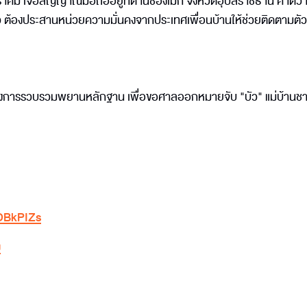
าคม เจอสัญญาณมือถืออยู่ที่ด่านช่องเม็ก จังหวัดอุบลราชธานี คาดว่า
้ว ต้องประสานหน่วยความมั่นคงจากประเทศเพื่อนบ้านให้ช่วยติดตามตัว
ว่างการรวบรวมพยานหลักฐาน เพื่อขอศาลออกหมายจับ "บัว" แม่บ้านช
kDBkPIZs
ม