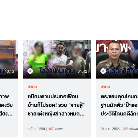
10.13
01.42
สังคม
สังคม
รภาพ
หนีกบดานประเทศเพื่อน
ตร.ขอบคุณโหนกร
แดงวัย
บ้านก็ไม่รอด! รวบ "จายสู้"
ฐานมัดตัว ‘ป้าแอ
ชายแต่งหญิงฆ่าสาวหมก
ประวัติโดนคดีลักท
ศพในห้องพัก
1 มิ.ย. 2569
107
views
31 ธ.ค. 2568
356
views