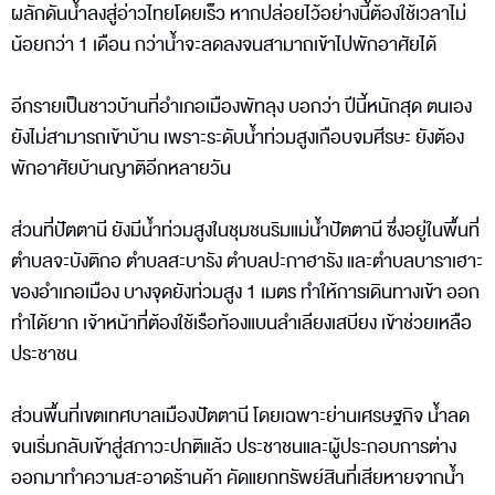
ผลักดันน้ำลงสู่อ่าวไทยโดยเร็ว หากปล่อยไว้อย่างนี้ต้องใช้เวลาไม่
น้อยกว่า 1 เดือน กว่าน้ำจะลดลงจนสามาถเข้าไปพักอาศัยได้
อีกรายเป็นชาวบ้านที่อำเภอเมืองพัทลุง บอกว่า ปีนี้หนักสุด ตนเอง
ยังไม่สามารถเข้าบ้าน เพราะระดับน้ำท่วมสูงเกือบจมศีรษะ ยังต้อง
พักอาศัยบ้านญาติอีกหลายวัน
ส่วนที่ปัตตานี ยังมีน้ำท่วมสูงในชุมชนริมแม่น้ำปัตตานี ซึ่งอยู่ในพื้นที่
ตำบลจะบังติกอ ตำบลสะบารัง ตำบลปะกาฮารัง และตำบลบาราเฮาะ
ของอำเภอเมือง บางจุดยังท่วมสูง 1 เมตร ทำให้การเดินทางเข้า ออก
ทำได้ยาก เจ้าหน้าที่ต้องใช้เรือท้องแบนลำเลียงเสบียง เข้าช่วยเหลือ
ประชาชน
ส่วนพื้นที่เขตเทศบาลเมืองปัตตานี โดยเฉพาะย่านเศรษฐกิจ น้ำลด
จนเริ่มกลับเข้าสู่สภาวะปกติแล้ว ประชาชนและผู้ประกอบการต่าง
ออกมาทำความสะอาดร้านค้า คัดแยกทรัพย์สินที่เสียหายจากน้ำ