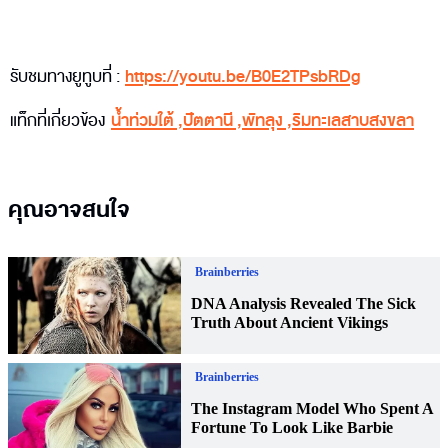
รับชมทางยูทูบที่ :
https://youtu.be/B0E2TPsbRDg
แท็กที่เกี่ยวข้อง
น้ำท่วมใต้
,
ปัตตานี
,
พัทลุง
,
ริมทะเลสาบสงขลา
คุณอาจสนใจ