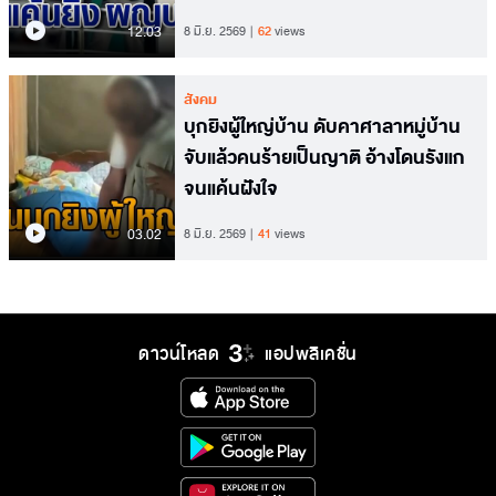
12.03
8 มิ.ย. 2569
62
views
สังคม
บุกยิงผู้ใหญ่บ้าน ดับคาศาลาหมู่บ้าน
จับแล้วคนร้ายเป็นญาติ อ้างโดนรังแก
จนแค้นฝังใจ
03.02
8 มิ.ย. 2569
41
views
ดาวน์โหลด
แอปพลิเคชั่น