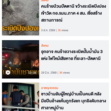
สังคม
คนร้ายป่วนปัตตานี ขว้างระเบิดปิงปอง
เข้าวัด กอ.รมน.ภาค 4 สน. เชื่อสร้าง
สถานการณ์
3 ส.ค. 2569
35
views
สังคม
อุกอาจ คนร้ายวางระเบิดปั๊มน้ำมัน 3
แห่ง ไฟไหม้เสียหาย ที่ยะลา-ปัตตานี
02.08
29 มิ.ย. 2569
36
views
อาชญากรรม
ชาวบ้านยันผู้ใหญ่บ้านเป็นคนดี หลัง
มือปืนอ้างแค้นถูกรังแก บุกยิงดับกลาง
ศาลาหมู่บ้าน