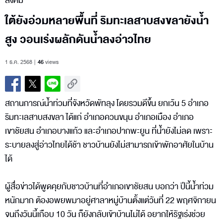
สังคม
ใต้ยังอ่วมหลายพื้นที่ ริมทะเลสาบสงขลายังน้ำ
สูง วอนเร่งผลักดันน้ำลงอ่าวไทย
1 ธ.ค. 2568
46
views
สถานการณ์น้ำท่วมที่จังหวัดพัทลุง โดยรวมดีขึ้น ยกเว้น 5 อำเภอ
ริมทะเลสาบสงขลา ได้แก่ อำเภอควนขนุน อำเภอเมือง อำเภอ
เขาชัยสน อำเภอบางแก้ว และอำเภอปากพะยูน ที่น้ำยังไม่ลด เพราะ
ระบายลงสู่อ่าวไทยได้ช้า ชาวบ้านยังไม่สามารถเข้าพักอาศัยในบ้าน
ได้
ผู้สื่อข่าวได้พูดคุยกับชาวบ้านที่อำเภอเขาชัยสน บอกว่า ปีนี้น้ำท่วม
หนักมาก ต้องอพยพมาอยู่ศาลาหมู่บ้านตั้งแต่วันที่ 22 พฤศจิกายน
จนถึงวันนี้เกือบ 10 วัน ก็ยังกลับเข้าบ้านไม่ได้ อยากให้รัฐเร่งช่วย