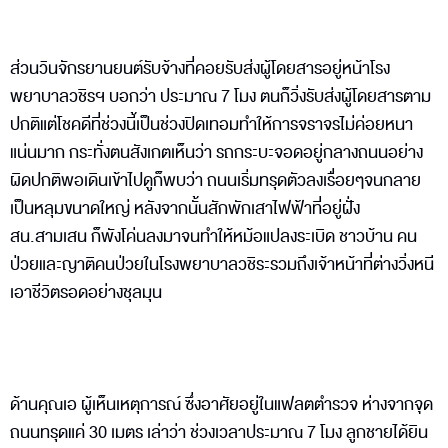
ส่วนวินจักรยานยนต์รับจ้างที่คอยรับส่งผู้โดยสารอยู่หน้าโรง
พยาบาลวชิรฯ บอกว่า ประมาณ 7 โมง ตนก็วิ่งรับส่งผู้โดยสารตาม
ปกติแต่โชคดีที่ช่วงนี้เป็นช่วงปิดเทอมทำให้การจราจรไม่ค่อยหนา
แน่นมาก กระทั่งตนสังเกตเห็นว่า รถกระบะจอดอยู่กลางถนนอย่าง
ผิดปกติพอเดินเข้าไปดูก็พบว่า ถนนเริ่มทรุดตัวลงเรื่อยๆจนกลาย
เป็นหลุมขนาดใหญ่ หลังจากนั้นสักพักเสาไฟฟ้าที่อยู่ฝั่ง
สน.สามเสน ก็พังโค่นลงมาจนทำให้หม้อแปลงระเบิด ชาวบ้าน คน
ป่วยและญาติคนป่วยในโรงพยาบาลวชิระรวมถึงเจ้าหน้าที่ต่างวิ่งหนี
เอาชีวิตรอดอย่างชุลมุน
ด้านคุณเอ ผู้เห็นเหตุการณ์ ซึ่งอาศัยอยู่ในแฟลตตำรวจ ห่างจากจุด
ถนนทรุดแค่ 30 เมตร เล่าว่า ช่วงเวลาประมาณ 7 โมง ลูกชายได้ยิน