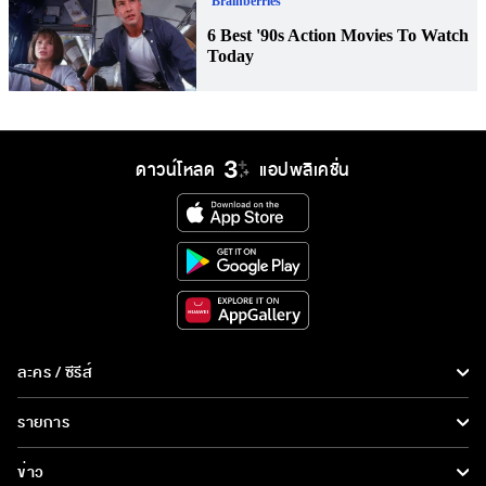
ดาวน์โหลด
แอปพลิเคชั่น
ละคร / ซีรีส์
ละคร/ซีรีส์
รายการ
ซีรีส์นานาชาติ
รายการทั้งหมด
ข่าว