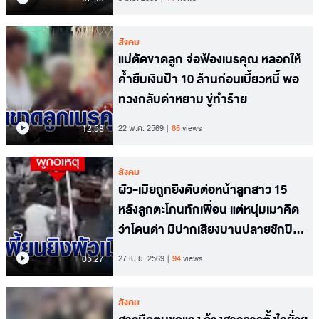
สังคม
แม่ตัดขาดลูก จ่อฟ้องเนรคุณ หลอกให้
ค้ำยืมเงินป้า 10 ล้านก่อนเบี้ยวหนี้ พอ
ทวงกลับด่าหยาบ ขู่ทำร้าย
12.58
22 พ.ค. 2569
65
views
สังคม
ผัว-เมียถูกยิงดับต่อหน้าลูกสาว 15
หลังลูกตะโกนทักเพื่อน แต่หนุ่มเมาคิด
ว่าโดนด่า มีปากเสียงบานปลายชักปืน
ยิง
05.27
27 เม.ย. 2569
94
views
สังคม