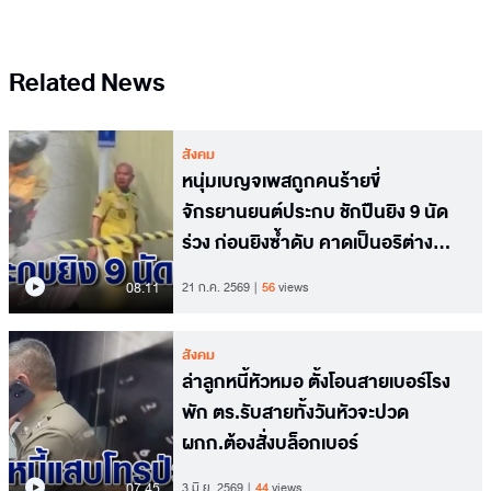
Related News
สังคม
หนุ่มเบญจเพสถูกคนร้ายขี่
จักรยานยนต์ประกบ ชักปืนยิง 9 นัด
ร่วง ก่อนยิงซ้ำดับ คาดเป็นอริต่าง
สถาบัน
08.11
21 ก.ค. 2569
56
views
สังคม
ล่าลูกหนี้หัวหมอ ตั้งโอนสายเบอร์โรง
พัก ตร.รับสายทั้งวันหัวจะปวด
ผกก.ต้องสั่งบล็อกเบอร์
07.45
3 มิ.ย. 2569
44
views