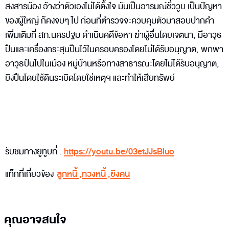
สงสารน้อง อ้างว่าตัวเองไม่ได้ตั้งใจ มันเป็นอารมณ์ชั่ววูบ เป็นปัญหา
ของผู้ใหญ่ ก็คงจบๆ ไป ก่อนที่ตำรวจจะควบคุมตัวมาสอบปากคำ
เพิ่มเติมที่ สภ.นครปฐม ดำเนินคดีข้อหา ฆ่าผู้อื่นโดยเจตนา, มีอาวุธ
ปืนและเครื่องกระสุนปืนไว้ในครอบครองโดยไม่ได้รับอนุญาต, พกพา
อาวุธปืนไปในเมือง หมู่บ้านหรือทางสาธารณะโดยไม่ได้รับอนุญาต,
ยิงปืนโดยใช้ดินระเบิดโดยใช่เหตุฯ และทำให้เสียทรัพย์
รับชมทางยูทูบที่ :
https://youtu.be/03etJJsBluo
แท็กที่เกี่ยวข้อง
ลูกหนี้
,
ทวงหนี้
,
ยิงคน
คุณอาจสนใจ