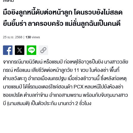
สังคม
มือยิงลูกหนี้ดับต่อหน้าลูก โดนรวบยังไม่สลด
ยืนยิ้มร่า ลาครอบครัว แม่ลั่นลูกฉันเป็นคนดี
25 เม.ย. 2568
130
views
จากกรณีนายนิวัฒน์ หรือแชมป์ ก่อเหตุใช้อาวุธปืนยิง นางสาววลัย
ภรณ์ หรือแนน เสียชีวิตต่อหน้าลูกวัย 11 ขวบ ในห้องเช่า พื้นที่
ตำบลวังตะกู อำเภอเมืองนครปฐม เมื่อช่วงเช้าวานนี้ ซึ่งหลังก่อเหตุ
นายแชมป์ ได้ขี่รถมอเตอร์ไซค์ฮอนด้า PCX หลบหนีไปยังห้องเช่า
ซอยเปรโต ตำบลท่าข้าม อำเภอสามพราน พร้อมกับจับกุมนางสาว
บี (นามสมมติ) เป็นตัวประกัน นานกว่า 2 ชั่วโมง