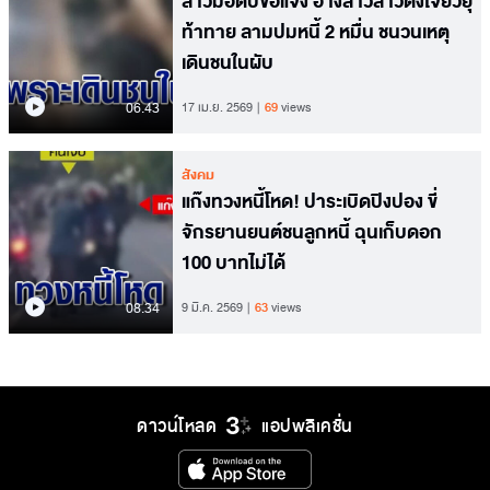
สาวมือตบขอแจง อ้างสาวลาวตั้งใจยั่วยุ
ท้าทาย ลามปมหนี้ 2 หมื่น ชนวนเหตุ
เดินชนในผับ
06.43
17 เม.ย. 2569
69
views
สังคม
แก๊งทวงหนี้โหด! ปาระเบิดปิงปอง ขี่
จักรยานยนต์ชนลูกหนี้ ฉุนเก็บดอก
100 บาทไม่ได้
08.34
9 มี.ค. 2569
63
views
ดาวน์โหลด
แอปพลิเคชั่น