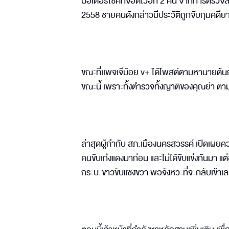
มอเตอร์ไซค์ที่จอดไว้อีก 2 คัน จากการตรวจ
2558 ชายคนดังกล่าวมีประวัติถูกจับกุมคดีย
ขณะที่เเพจเจ๊ม้อย v+ ได้โพสต์ตามหานายต้นกล้
ขณะนี้ เพราะทั้งตำรวจทั้งญาติของคุณย่า ตา
ล่าสุดผู้กำกับ สภ.เมืองนครสวรรค์ เปิดเผยค
คนขับเก๋งแดงมาก่อน และไม่ได้ขับแข่งกันมา แต่ช
กระบะขาวขับแซงขวา พอจังหวะที่จะกลับเข้าเ