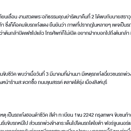
ัดตะเคียนเลื่อน งานสวดพระอภิธรรมคุณย่ารัตนาคืนที่ 2 ได้พบกับนายสราวุ
้า ซึ่งก็คือคนขับรถเก๋งแดง ยืนยันว่า ภาพที่ปรากฎในหลายๆ เพจเป็นร
ว่าต้นกล้าปิดเฟซไปแล้ว โทรศัพท์ก็ไม่เปิด อยากฝากบอกไปถึงต้นกล้า 
บซีวิค พบว่าเมื่อวันที่ 3 มีนาคมที่ผ่านมา มีเหตุรถเก๋งเฉี่ยวชนรถพ่วง
หน้าร้านสะดวกซื้อ ถนนขุนสรรค์ ตลาดโต้รุ่ง เมืองสิงห์บุรี
ุ เป็นรถเก๋งฮอนด้าซีวิค สีดำ ทะเบียน 1ขน 2242 กรุงเทพฯ ขับชนท้
นรีบขับรถหนีไป ส่วนรถพ่วงข้างกระเด็นไปโดนรถโตโยต้า ฟอร์จูนเนอร์แ