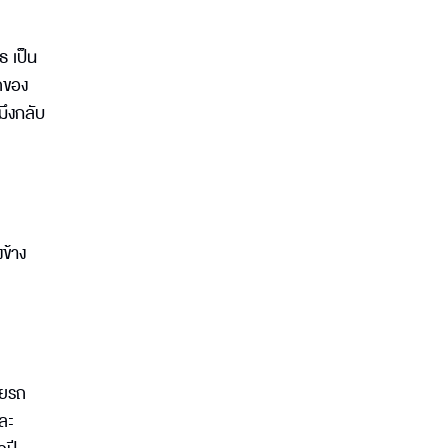
ธ เป็น
ถของ
มึงกลับ
ข้าง
ายรถ
ละ