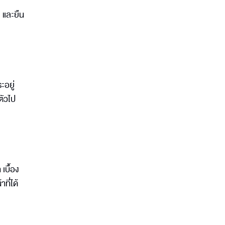
ะ และยืน
ะอยู่
บตัวไป
เบื้อง
ที่ได้