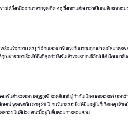
้อสีขาวได้วิ่งหนีออกมาจากจุดเกิดเหตุ ซึ่งทราบต่อมาว่าเป็นคนขับรถกระบ
์ภาพพร้อมข้อความ ระบุ "ไอ้คนเลวเมาขับแข่งกันมาชนคุณย่า รอใส่บาตรพร
คุณย่าจะเอาเรื่องให้ถึงที่สุดค่ะ ยังจับเจ้าของรถเก๋งซีวิคไม่ได้ มีคนมารั
ปี โดยพันตำรวจเอก เสฎฐวุฒิ รอดจันทร์ ผู้กำกับเมืองนครสวรรค์ บอกว่า 
กษณ์ พูลเขตกัน อายุ 28 ปี คนขับกระบะ ซึ่งได้ยืนอยู่ในที่้เกิดเหตุ เจ้าหน้า
สาวะเป็นสีม่วง ขณะนี้อยู่ในขั้นตอนการสอบสวน