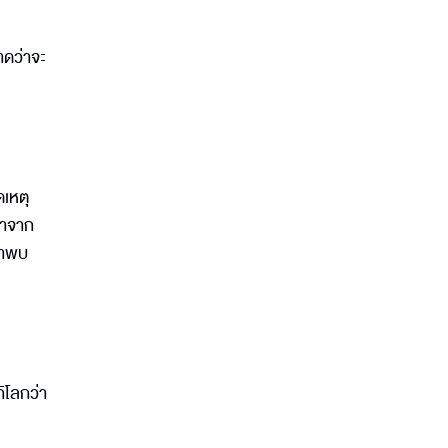
าดว่าจะ
ดเหตุ
มาจาก
ว่าพบ
กิโลกว่า