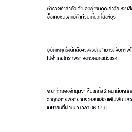
ตำรวจเร่งล่าตัวเก๋งแดงพุ่งชนคุณย่าวัย 82 เ
อื้อเคยชนรถแม่ค้าก๋วยเตี๋ยวที่สิงห์บุรี
อุบัติเหตุครั้งนี้กล้องวงจรปิดสามารถจับภาพ
ไปอำเภอโกรกพระ จังหวัดนครสวรรค์
ขณะที่กล้องอีกมุมจะเห็นรถทั้ง 2 คัน เสียหลั
ว่าคุณยายพยายามจะหลบแล้ว แต่ไม่พ้น และคุณย
เมษายนที่ผ่านมา เวลา 06.17 น.