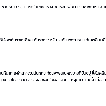
สียชีวิต ขณะกำลังยืนรอใส่บาตร หลังเกิดเหตุมีเพื่อนมารับขนของหนี พบป
ไว้ได้ จะเห็นรถเก๋งสีแดง กับรถกระบะขับแข่งกันมาตามถนนเส้นตะเคียนเลื
กชนกันและลงข้างทางจนฝุ่นตลบ ก่อนจะพุ่งชนคุณยายที่ยืนอยู่ ซึ่งในคลิป
ายได้รับบาดเจ็บและเสียชีวิตในเวลาต่อมา เหตุการณ์เกิดขึ้นเมื่อวันท