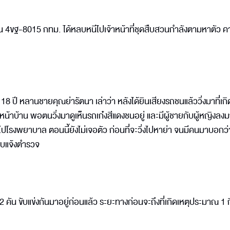
ียน 4ขฐ-8015 กทม. ได้หลบหนีไปเจ้าหน้าที่ชุดสืบสวนกำลังตามหาตัว ค
18 ปี หลานชายคุณย่ารัตนา เล่าว่า หลังได้ยินเสียงรถชนแล้ววิ่งมาที่เกิ
หน้าบ้าน พอตนวิ่งมาดูเห็นรถเก๋งสีแดงชนอยู่ และมีผู้ชายกับผู้หญิงลง
ะไปโรงพยาบาล ตอนนี้ยังไม่เจอตัว ก่อนที่จะวิ่งไปหาย่า จนมีคนมาบอก
รีบแจ้งตำรวจ
 2 คัน ขับแข่งกันมาอยู่ก่อนแล้ว ระยะทางก่อนจะถึงที่เกิดเหตุประมาณ 1 