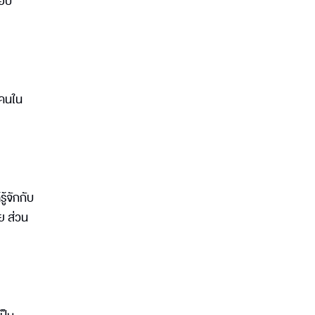
อปี
กคนใน
้จักกับ
าย ส่วน