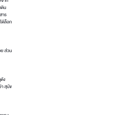
ิดจาก
เดิน
งสาร
ได้ล็อก
วย ส่วน
ูดัง
า สุนัข