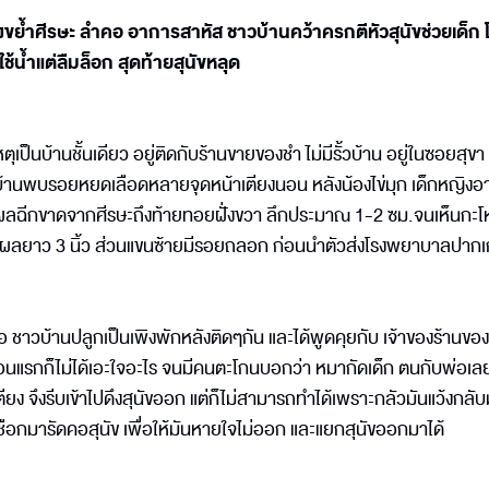
งขย้ำศีรษะ ลำคอ อาการสาหัส ชาวบ้านคว้าครกตีหัวสุนัขช่วยเด็ก 
ช้น้ำแต่ลืมล็อก สุดท้ายสุนัขหลุด
ดเหตุเป็นบ้านชั้นเดียว อยู่ติดกับร้านขายของชำ ไม่มีรั้วบ้าน อยู่ในซอยสุขา
บ้านพบรอยหยดเลือดหลายจุดหน้าเตียงนอน หลังน้องไข่มุก เด็กหญิงอา
มีแผลฉีกขาดจากศีรษะถึงท้ายทอยฝั่งขวา ลึกประมาณ 1-2 ซม.จนเห็นกะโห
ายแผลยาว 3 นิ้ว ส่วนแขนซ้ายมีรอยถลอก ก่อนนำตัวส่งโรงพยาบาลปากเ
ชื่อ ชาวบ้านปลูกเป็นเพิงพักหลังติดๆกัน และได้พูดคุยกับ เจ้าของร้านของช
มว ตอนแรกก็ไม่ได้เอะใจอะไร จนมีคนตะโกนบอกว่า หมากัดเด็ก ตนกับพ่อเลย
ียง จึงรีบเข้าไปดึงสุนัขออก แต่ก็ไม่สามารถทำได้เพราะกลัวมันแว้งกลั
เชือกมารัดคอสุนัข เพื่อให้มันหายใจไม่ออก และแยกสุนัขออกมาได้