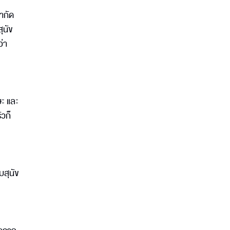
มากัด
ุนัข
ว่า
ษะ และ
ัวก็
บสุนัข