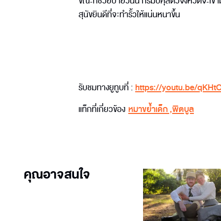
ขณะที่ช่วยบ่ายวันนี้ กรมปศุสัตว์จังหวัดจะเข
สุนัขยินดีที่จะทำรั้วให้แน่นหนาขึ้น
รับชมทางยูทูบที่ :
https://youtu.be/qK
แท็กที่เกี่ยวข้อง
หมาขย้ำเด็ก
,
พิตบูล
คุณอาจสนใจ