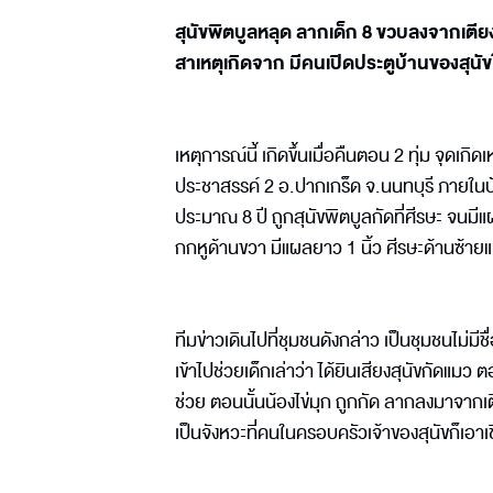
สุนัขพิตบูลหลุด ลากเด็ก 8 ขวบลงจากเตีย
สาเหตุเกิดจาก มีคนเปิดประตูบ้านของสุนัขใ
เหตุการณ์นี้ เกิดขึ้นเมื่อคืนตอน 2 ทุ่ม จุดเกิ
ประชาสรรค์ 2 อ.ปากเกร็ด จ.นนทบุรี ภายใน
ประมาณ 8 ปี ถูกสุนัขพิตบูลกัดที่ศีรษะ จน
กกหูด้านขวา มีแผลยาว 1 นิ้ว ศีรษะด้านซ้
ทีมข่าวเดินไปที่ชุมชนดังกล่าว เป็นชุมชนไม่มี
เข้าไปช่วยเด็กเล่าว่า ได้ยินเสียงสุนัขกัดแ
ช่วย ตอนนั้นน้องไข่มุก ถูกกัด ลากลงมาจากเต
เป็นจังหวะที่คนในครอบครัวเจ้าของสุนัขก็เอา