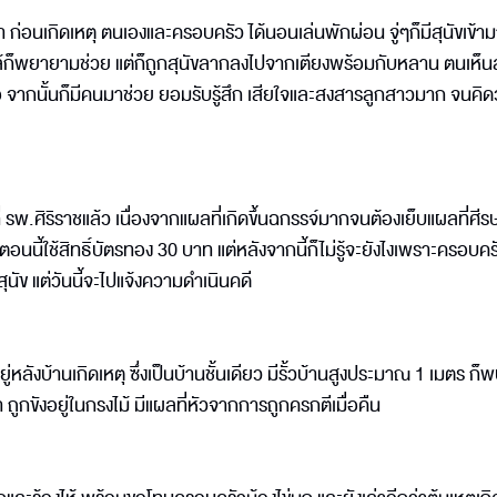
่า ก่อนเกิดเหตุ ตนเองและครอบครัว ได้นอนเล่นพักผ่อน จู่ๆก็มีสุนัขเข้า
่ใกล้ก็พยายามช่วย แต่ก็ถูกสุนัขลากลงไปจากเตียงพร้อมกับหลาน ตนเห็นส
อ จากนั้นก็มีคนมาช่วย ยอมรับรู้สึก เสียใจและสงสารลูกสาวมาก จนคิด
่ รพ.ศิริราชแล้ว เนื่องจากแผลที่เกิดขึ้นฉกรรจ์มากจนต้องเย็บแผลที่ศีร
นี้ใช้สิทธิ์บัตรทอง 30 บาท แต่หลังจากนี้ก็ไม่รู้จะยังไงเพราะครอบคร
สุนัข แต่วันนี้จะไปแจ้งความดำเนินคดี
ยู่หลังบ้านเกิดเหตุ ซึ่งเป็นบ้านชั้นเดียว มีรั้วบ้านสูงประมาณ 1 เมตร ก็พ
่า ถูกขังอยู่ในกรงไม้ มีแผลที่หัวจากการถูกครกตีเมื่อคืน