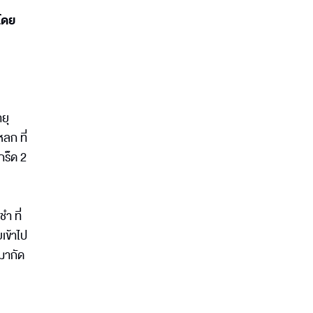
โดย
ยุ
ลก ที่
กร็ด 2
ำ ที่
เข้าไป
บมากัด