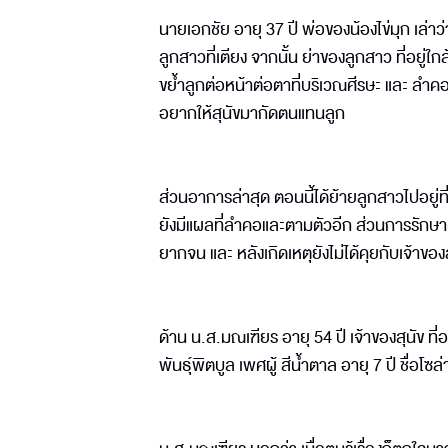
นายเอกชัย อายุ 37 ปี พ่อของน้องไข่มุก เล่าว
ลูกสาวที่เตียง จากนั้น ย่าของลูกสาว ที่อยู
ขย้ำลูกต่อหน้าต่อตาที่บริเวณศีรษะ และ ลำค
อยากให้สุนัขมากัดตนแทนลูก
ส่วนอาการล่าสุด ตอนนี้ได้ย้ายลูกสาวไปอยู่ที
ยังมีแผลที่ลำคอและตามตัวอีก ส่วนการรักษาตอน
ยากจน และ หลังเกิดเหตุยังไม่ได้คุยกับเจ้าของ
ด้าน น.ส.มณเฑียร อายุ 54 ปี เจ้าของสุนัข ที่อ
พันธุ์พิตบูล เพศผู้ สีน้ำตาล อายุ 7 ปี ชื่อโซล