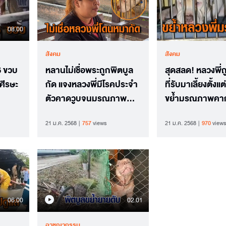
08.00
สังคม
สังคม
6 ขวบ
หลานไม่เชื่อพระถูกพิตบูล
สุดสลด! หลวงพี่ถ
ศีรษะ
กัด แจงหลวงพี่มีโรคประจำ
ที่รับมาเลี้ยงตั้งแต
ตัวคาดวูบจนมรณภาพ
ขย้ำมรณภาพคาก
โอดหมาพูดไม่ได้
21 ม.ค. 2568
757
views
21 ม.ค. 2568
970
views
06.00
02.01
อาชญากรรม