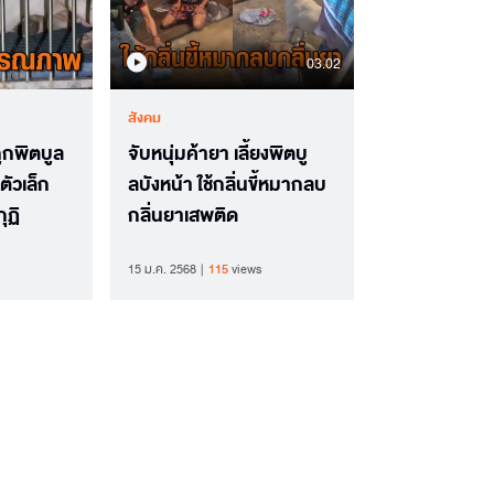
03.02
สังคม
ูกพิตบูล
จับหนุ่มค้ายา เลี้ยงพิตบู
่ตัวเล็ก
ลบังหน้า ใช้กลิ่นขี้หมากลบ
ุฏิ
กลิ่นยาเสพติด
15 ม.ค. 2568
115
views