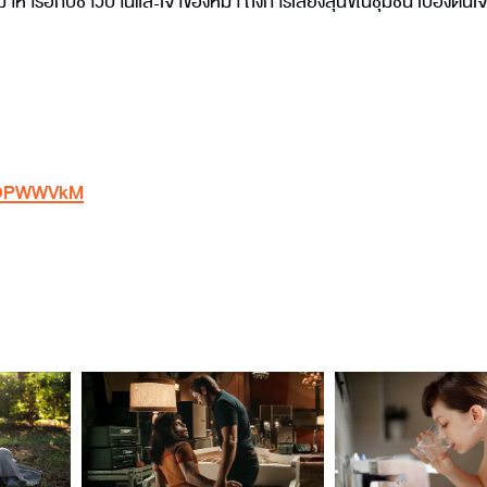
้ามาหารือกับชาวบ้านและเจ้าของหมา ถึงการเลี้ยงสุนัขในชุมชน เบื้องต้นเ
HtOPWWVkM