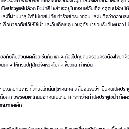
ากและร้องไห้ พร้อมขอโทษครอบครัวน้องไข่มุก และยังเล่าอีกว่าต้นเหตุเก
 เปิดประตูแต่ไม่ล็อค ซึ่งปกติ โซล่าจะอยู่ในกรง แต่วันเกิดเหตุตนปล่อยให้
าน และที่ผ่านมาสุนัขก็ไม่เคยไปกัด ทำร้ายใครมาก่อน และไม่คิดว่าความส
ื่อนายอุทัยไว้ให้ใช้น้ำ และวันเกิดเหตุ นายอุทัยมายอมรับกับตนว่า ไม่
อุทัยก็มีส่วนผิดด้วยเช่นกัน และจะต้องไปคุยกับครอบครัวน้องไข่มุกด้
ยินดีที่จะให้กรมปศุสัตว์จังหวัดไปตัดเขี้ยวและทำหมัน
ภาษณ์กับทีมข่าว ทั้งที่ยังมีกลิ่นสุราคละคลุ้ง ก็ยอมรับว่า เป็นคนเปิดประต
และล็อกแล้วพร้อมตะโกนบอกคนในบ้าน และระหว่างที่ เปิดประตูใช้น้ำ ก็คิดว่
่าหมากัดเด็ก