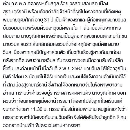
ต่อมา ร.ต.อ.ศตวรรษ ฮั่นสกุล ร้อยเวรสอบสวนสภ.เมือง
สุราษฎร์ธานี พร้อมด้วยกำลังเจ้าหน้าที่รุดไปตรวจสอบที่เกิดเหตุ
พบนายวุฒิศักดิ์ อายุ 31 ปี เป็นเจ้าของรถและผู้ก่อเหตุแทงนายวิมล
ยืนรอมอบตัวพร้อมด้วยอาวุธมีดพกสั้น 1 เล่ม เบื้องต้นจากการ
สอบถาม นายวุฒิศักดิ์ แจ้งว่าตนเป็นผู้ก่อเหตุขับรถยนต์กระบะไล่ชน
นายวิมล จนรถเสียหลักล้มลงรวมถึงก่อเหตุใช้อาวุธมีดแทงนาย
วิมล เนื่องจากเคยมีปัญหาส่วนตัว เกี่ยวกับเรื่องชู้สาวกันมาก่อน
หลังจากที่ตนพบว่านายวิมล กับภรรยาของตนมีความสัมพันธ์ลึก
ซึ้งกัน และก่อนหน้านี้ เมื่อวันที่ 2 พ.ย.2567 นายวิมล ได้ใช้อาวุธปืน
ยิงเข้าใส่ตน 3 นัด แต่ไม่ได้รับบาดเจ็บและตนได้แจ้งความดำเนินคดีไว้
ที่ สภ.เมืองสุราษฎร์ธานี ซึ่งศาลได้ออกหมายจับในข้อหาพยายาม
ฆ่า และทราบว่าตำรวจอยู่ระหว่างการติดตามตัว นายวุฒิศักดิ์ บอก
ด้วยว่า ก่อนเกิดเหตุเมื่อเช้านี้ ภรรยา ได้ออกไปส่งลูกที่โรงเรียนแต่
จนกระทั่งเวลา 11.30 น. ภรรยาก็ยังไม่กลับเข้าบ้าน ตนรู้สึกเอะใจว่า
ภรรยาอาจจะไปนัดเจอกับนายวิมลอีก จึงได้ตัดสินใจนำลูกอีก 2 คน
ออกจากบ้านพัก ขับตระเวนตามหาภรรยา