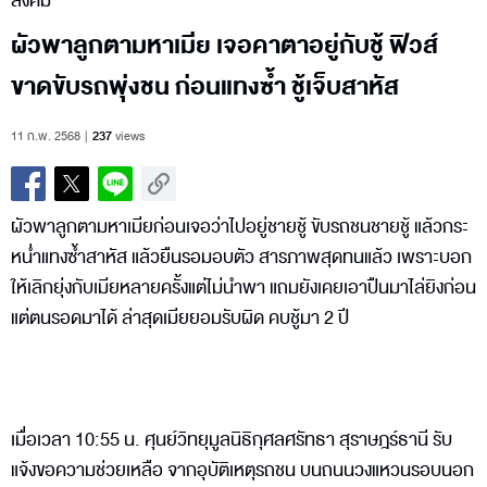
สังคม
ผัวพาลูกตามหาเมีย เจอคาตาอยู่กับชู้ ฟิวส์
ขาดขับรถพุ่งชน ก่อนแทงซ้ำ ชู้เจ็บสาหัส
11 ก.พ. 2568
237
views
ผัวพาลูกตามหาเมียก่อนเจอว่าไปอยู่ชายชู้ ขับรถชนชายชู้ แล้วกระ
หน่ำแทงซ้ำสาหัส แล้วยืนรอมอบตัว สารภาพสุดทนแล้ว เพราะบอก
ให้เลิกยุ่งกับเมียหลายครั้งแต่ไม่นำพา แถมยังเคยเอาปืนมาไล่ยิงก่อน
แต่ตนรอดมาได้ ล่าสุดเมียยอมรับผิด คบชู้มา 2 ปี
เมื่อเวลา 10:55 น. ศุนย์วิทยุมูลนิธิกุศลศรัทธา สุราษฎร์ธานี รับ
แจ้งขอความช่วยเหลือ จากอุบัติเหตุรถชน บนถนนวงแหวนรอบนอก