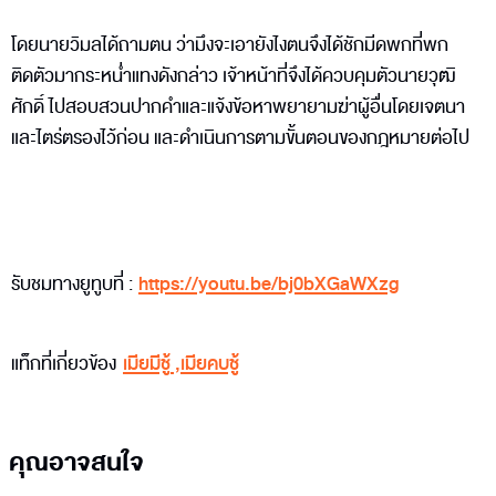
โดยนายวิมลได้ถามตน ว่ามึงจะเอายังไงตนจึงได้ชักมีดพกที่พก
ติดตัวมากระหน่ำแทงดังกล่าว เจ้าหน้าที่จึงได้ควบคุมตัวนายวุฒิ
ศักดิ์ ไปสอบสวนปากคำและแจ้งข้อหาพยายามฆ่าผู้อื่นโดยเจตนา
และไตร่ตรองไว้ก่อน และดำเนินการตามขั้นตอนของกฎหมายต่อไป
รับชมทางยูทูบที่ :
https://youtu.be/bj0bXGaWXzg
แท็กที่เกี่ยวข้อง
เมียมีชู้
,
เมียคบชู้
คุณอาจสนใจ