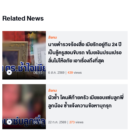
Related News
สังคม
นายตำรวจร้องสื่อ เมียรักอยู่กิน 24 ปี
เป็นชู้ครูสอนขับรถ ขโมยเงินปรนเปรอ
ลั่นไม่ให้อภัย เอาเรื่องถึงที่สุด
06.15
6 ส.ค. 2569
439
views
สังคม
ผัวช้ำ โดนตีท้ายครัว เมียแอบแซ่บลูกพี่
ลูกน้อง ซ้ำแจ้งความข้อหาบุกรุก
06.18
22 ก.ค. 2569
273
views