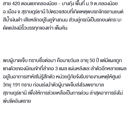
สาย 420 ตอนแยกคลองน้อย - บางกุ้ง พื้นที่ ม.9 ต.คลองน้อย
อ.เมือง จ.สุราษฎร์ธานี ไปตรวจสอบที่เกิดเหตุพบรถจักรยานยนต์
สีน้ำเงินดำ เสียหลักอยู่ในคูข้างถนน ส่วนคู่กรณีเป็นรถยนต์กระบะ
ดัดแปลงมีรั้วบรรทุกของเก่า เต็มคัน
พบผู้บาดเจ็บ ทราบชื่อต่อมา คือนายวิมล อายุ 50 ปี แต่มีแผลถูก
แทงด้วยของมีคมเข้าที่ลำคอ 3 แผล แผ่นหลังและลำตัวอีกหลายแผล
อยู่ในอาการสาหัสไม่รู้สึกตัว หน่วยกู้ภัยจึงรีบรายงานเหตุให้ศูนย์
วิทยุ 191 ทราบ ก่อนเร่งนำตัวผู้บาดเจ็บส่งโรงพยาบาล
สุราษฎร์ธานี เพื่อให้การช่วยเหลือเป็นการด่วน ล่าสุดอาการยังไม่
พ้นขีดอันตราย