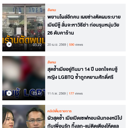
สังคม
พยานโผล่อีกคน เผยช่างตัดผมระบาย
เมียมีชู้ ลั่นจะหาวิธีฆ่า ก่อนรุมหนุ่มวัย
26 ดับคาร้าน
05.22
20 เม.ย. 2569
590
views
สังคม
สุดช้ำเมียอยู่กินมา 14 ปี นอกใจคบชู้
หญิง LGBTQ ซ้ำถูกหยามศักดิ์ศรี
03.41
11 ก.พ. 2569
177
views
คลิปเต็มรายการ
ผัวสุดช้ำ เมียเปิดเซฟหอบเงินทองหนีไป
กับเพื่อนรัก ทิ้งลูก-แม่ติดเตียงให้ดูแล