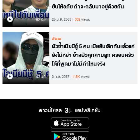
ยันให้อภัย ถ้าจะกลับมาอยู่ด้วยกัน
92.05
25 มิ.ย. 2568
332
views
สังคม
ผัวช้ำเมียมีชู้ 5 คน เมียยันเลิกกันแล้วแค่
ยังไม่หย่า อ้างผัวคุกคามลูก ครอบครัว
โต้ที่พูดมาไม่มีคำไหนจริง
43.45
3 ก.ย. 2567
1.5K
views
ดาวน์โหลด
แอปพลิเคชั่น