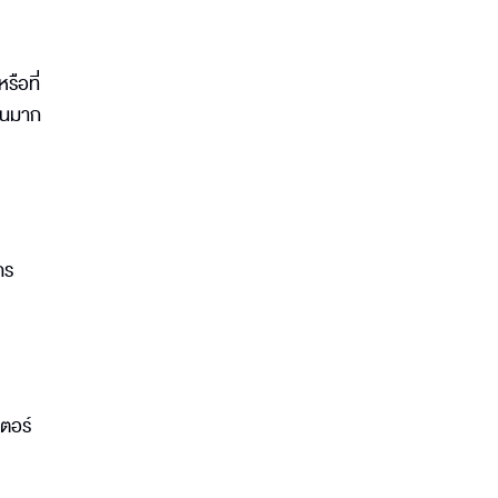
รือที่
นวนมาก
คร
ตอร์