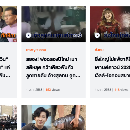
06.24
อาชญากรรม
สังคม
วิน”
สยอง! พ่อฉลองปีใหม่ เมา
ยิ่งใหญ่ไม่แพ้ชาต
” แค่
สติหลุด คว้าเคียวฟันหัว
เคานต์ดาวน์ 2025
คับ
ลูกชายดับ อ้างสุดทน ถูก
เวิลด์-ไอคอนสยาม
รเมือง
ด่าหยาบ
พลุ-ศิลปินคับคั่ง
1 ม.ค. 2568
153
views
1 ม.ค. 2568
116
views