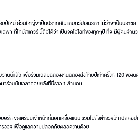
นรับปีใหม่ ส่วนใหญ่จะเป็นประเทศในแถบทวีปอเมริกา ไม่ว่าจะเป็นบราซิล ห
พาะที่ไทม์สแควร์ นี้ถือได้ว่า เป็นจุดไฮไลท์ของทุกๆปี ที่จะมีผู้คนจำ
่ายวานนี้แล้ว เพื่อร่วมเฉลิมฉลองงานฉลองส่งท้ายปีเก่าครั้งที่ 120 ของน
โลกมาร่วมนับเวลาถอยหลังที่นี่ราว 1 ล้านคน
์ก จัดเตรียมเจ้าหน้าที่นอกเครื่องแบบ รวมไปถึงตำรวจม้า เฮลิคอปเ
ัขตำรววจ เพื่อดูแลความปลอดภัยตลอดงานด้วย