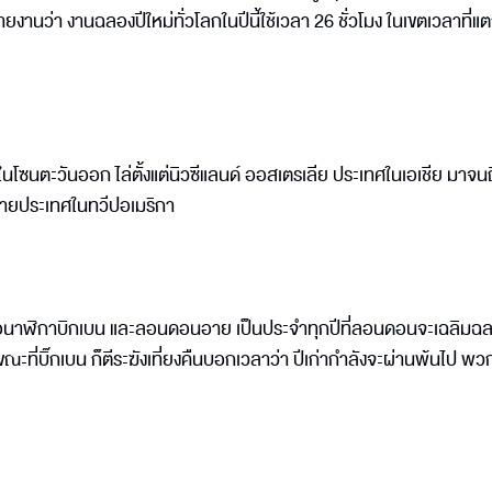
ายงานว่า งานฉลองปีใหม่ทั่วโลกในปีนี้ใช้เวลา 26 ชั่วโมง ในเขตเวลาที่แ
ศในโซนตะวันออก ไล่ตั้งแต่นิวซีแลนด์ ออสเตรเลีย ประเทศในเอเชีย มาจนถ
ลายประเทศในทวีปอเมริกา
อ หอนาฬิกาบิกเบน และลอนดอนอาย เป็นประจำทุกปีที่ลอนดอนจะเฉลิมฉล
ะที่บิ๊กเบน ก็ตีระฆังเที่ยงคืนบอกเวลาว่า ปีเก่ากำลังจะผ่านพ้นไป พว