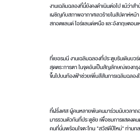
งานเฉลิมฉลองที่นี่ยังคงดำเนินต่อไป แม้ว่า
เผชิญกับสภาพอากาศเลวร้ายในสัปดาห์หน้า โ
สกอตแลนด์ ไอร์แลนด์เหนือ และอังกฤษตอนเ
ที่เยอรมนี งานเฉลิมฉลองที่ประตูบรันเดินบวร
สุดตระการตา ในจุดอันเป็นสัญลักษณ์ของกรุงเบอ
ขึ้นไปบนท้องฟ้าช่วยเพิ่มสีสันการเฉลิมฉลองให้ด
ที่ฝรั่งเศส ผู้คนหลายพันคนมาร่วมนับเวลาถอ
มารรวมตัวกันที่ประตูชัย เพื่อชมการแสดงดนต
คนที่นั่นพร้อมใจตะโกน "สวัสดีปีใหม่" ท่ามก