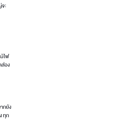
ญ่จะ
ไม้ไฟ
ดส่อง
มากยัง
ง ทุก