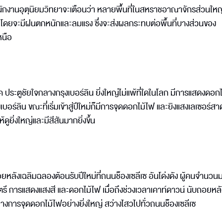
สำนักงานอุตุนิยมวิทยาจะเตือนว่า หลายพื้นที่ในสหราชอาณาจักรส่วนให
ดยจะมีฝนตกหนักและลมแรง ซึ่งจะส่งผลกระทบต่อพื้นที่บางส่วนของ
หนือ
์ค ประตูชัยใจกลางกรุงเบอร์ลิน ยิ่งใหญ่ไม่แพ้ที่ใดในโลก มีการแสดงดอก
ร์ลิน ขณะที่เริ่มเข้าสู่ปีใหม่ก็มีการจุดดอกไม้ไฟ และยิงแสงเลเซอร์สา
ูยิ่งใหญ่และมีสีสันมากยิ่งขึ้น
ยหลังเฉลิมฉลองต้อนรับปีใหม่ที่ถนนช็องเซลีเซ อันโด่งดัง ผู้คนจำนวน
รี การแสดงแสงสี และดอกไม้ไฟ เมื่อถึงช่วงเวลาเคาท์ดาวน์ นับถอยหลั
ลางการจุดดอกไม้ไฟอย่างยิ่งใหญ่ สว่างไสวไปทั่วถนนช็องเซลีเซ