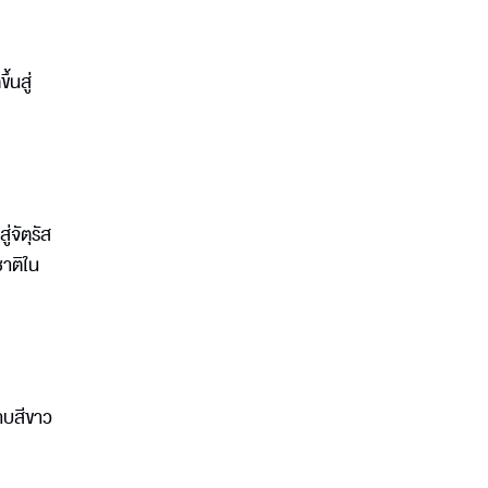
้นสู่
จัตุรัส
ชาติใน
ราบสีขาว