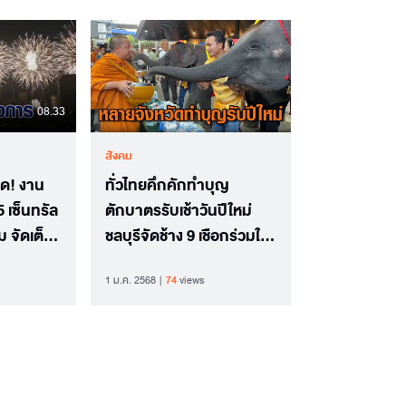
08.33
สังคม
ิใด! งาน
ทั่วไทยคึกคักทำบุญ
 เซ็นทรัล
ตักบาตรรับเช้าวันปีใหม่
 จัดเต็ม
ชลบุรีจัดช้าง 9 เชือกร่วมใส่
บาตรด้วย
1 ม.ค. 2568
74
views