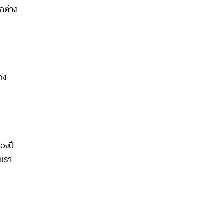
ตกต่าง
ึง
องปี
กเรา