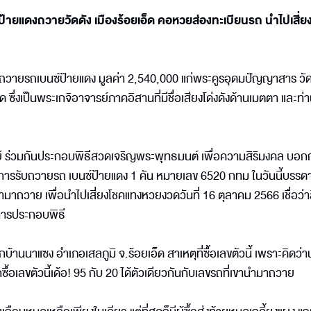
้ายแดงถวายวัดดัง เมืองร้อยเอ็ด คอหวยส่องทะเบียนรถ นำไปเสี่ย
ญ ถวายรถเบนซ์ป้ายแดง มูลค่า 2,540,000 แก่พระคูรอุดมปัญญาสาร วั
ซึ่งเป็นพระเกจิอาจารย์ภาคอิสานที่มีชื่อเสียงโด่งดังด้านเมตตา และท่า
ิษย์ ร่วมกันประกอบพิธีสวดเจริญพระพุทธมนต์ เพื่อความสิริมงคล บอก
ด ในการรับถวายรถ เบนซ์ป้ายแดง 1 คัน หมายเลข 6520 กทม ในวันนี้บรร
าถวาย เพื่อนำไปเสี่ยงโชคแทงหวยงวดวันที่ 16 ตุลาคม 2566 เชื่อว่าสิ่
มีการประกอบพิธี
้านนาแซง อำเภอเสลภูมิ จ.ร้อยเอ็ด สาเหตุที่ซื้อเลขตัวนี้ เพราะคิดว่า
ื้อเลขตัวนี้เด้อ! 95 กับ 20 ได้ตัวเดียวกันกับเลขรถที่เขานำมาถวาย