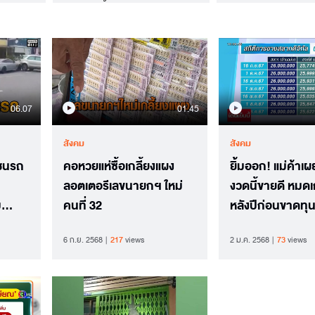
06.07
01.45
สังคม
สังคม
่ชนรถ
คอหวยแห่ซื้อเกลี้ยงแผง
ยิ้มออก! แม่ค้าเ
ลอตเตอรีเลขนายกฯ ใหม่
งวดนี้ขายดี หมดเ
ม
คนที่ 32
หลังปีก่อนขาดทุน
6 ก.ย. 2568
217
views
2 ม.ค. 2568
73
views