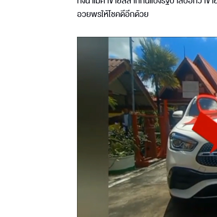
ทั้งนี้ แม่ค้าขายสลากกินแบ่งรัฐบาลบอกว่าขาย
อวยพรให้โชคดีอีกด้วย