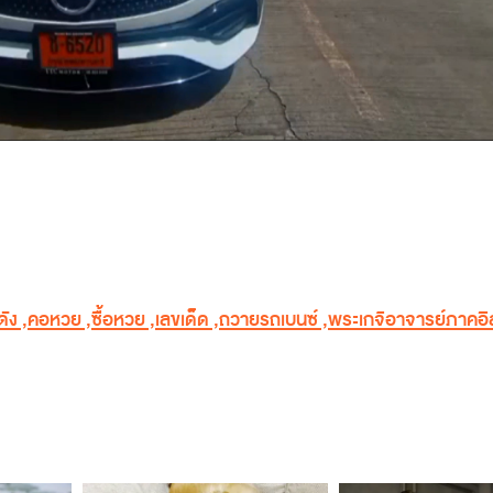
ดัง
,
คอหวย
,
ซื้อหวย
,
เลขเด็ด
,
ถวายรถเบนซ์
,
พระเกจิอาจารย์ภาคอ