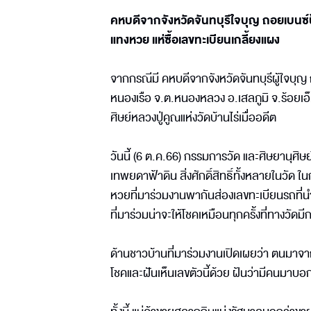
คหบดีจากจังหวัดจันทบุรีใจบุญ ถอยเบนซ์ป
แทงหวย แห่ซื้อเลขทะเบียนเกลี้ยงแผง
จากกรณีมี คหบดีจากจังหวัดจันทบุรีผู้ใจบุ
หนองเรือ จ.ต.หนองหลวง อ.เสลภูมิ จ.ร้อยเอ็ด 
ศิษย์หลวงปู่คูณแห่งวัดบ้านไร่เมื่ออดีต
วันนี้ (6 ต.ค.66) กรรมการวัด และศิษยานุศ
เทพยดาฟ้าดิน สิ่งศักดิ์สิทธิ์ทั้งหลายในวั
หวยที่มาร่วมงานพากันส่องเลขทะเบียนรถที่นำม
ที่มาร่วมน่าจะให้โชคเหมือนทุกครั้งที่ทางวัด
ด้านชาวบ้านที่มาร่วมงานเปิดเผยว่า ตนมาจากบ
โชคและฝันเห็นเลขตัวนี้ด้วย ฝ้นว่ามีคนมาบอกซ