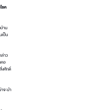
งโชค
ดบ้าน
นเป็น
กล่าว
ดาคอ
งศักดิ์
น่าจะนำ