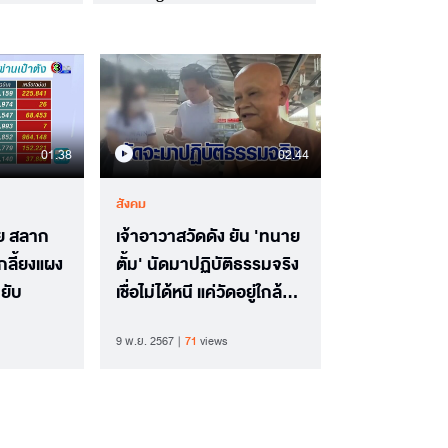
01.38
02.44
สังคม
ผย สลาก
เจ้าอาวาสวัดดัง ยัน 'ทนาย
กลี้ยงแผง
ตั้ม' นัดมาปฏิบัติธรรมจริง
ยับ
เชื่อไม่ได้หนี แค่วัดอยู่ใกล้
ชายแดน
9 พ.ย. 2567
71
views