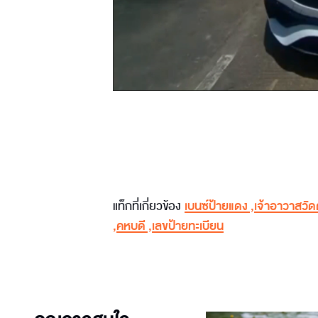
แท็กที่เกี่ยวข้อง
เบนซ์ป้ายแดง
,
เจ้าอาวาสวัด
,
คหบดี
,
เลขป้ายทะเบียน