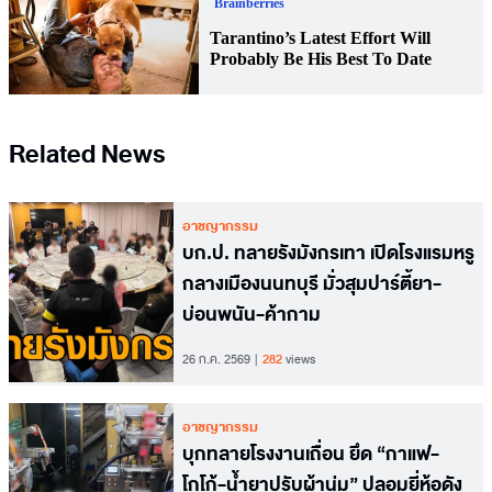
Related News
อาชญากรรม
บก.ป. ทลายรังมังกรเทา เปิดโรงแรมหรู
กลางเมืองนนทบุรี มั่วสุมปาร์ตี้ยา-
บ่อนพนัน-ค้ากาม
26 ก.ค. 2569
282
views
อาชญากรรม
บุกทลายโรงงานเถื่อน ยึด “กาแฟ-
โกโก้-น้ำยาปรับผ้านุ่ม” ปลอมยี่ห้อดัง