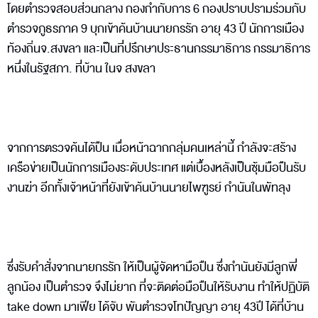
โดยตำรวจสอบส่วนกลาง กองกำกับการ 6 กองปราบปรามร่วมกับ
ตำรวจภูธรภาค 9 บุกเข้าค้นบ้านนายกรรัก อายุ 43 ปี นักการเมือง
ท้องถิ่นจ.สงขลา และเป็นที่ปรึกษาประธานกรรมาธิการ กรรมาธิการ
หนึ่งในรัฐสภา. ที่บ้าน ในจ สงขลา
จากการตรวจค้นได้ปืน เมื่อหน้าฉากกลุ่มคนเหล่านี้ กำลังจะสร้าง
เครือข่ายเป็นนักการเมืองระดับประเทศ แต่เบื้องหลังเป็นซุ้มมือปืนรับ
งานฆ่า อีกทั้งเจ้าหน้าที่ยังเข้าค้นบ้านนายไพฑูรย์ กำนันในพัทลุง
ซึ่งรับคำสั่งจากนายกรรัก ให้เป็นผู้จัดหามือปืน ซึ่งกำนันยังมีลูกพี่
ลูกน้อง เป็นตำรวจ จึงไม่ยาก ที่จะติดต่อมือปืนให้รับงาน ทำให้ปฏิบัติ
take down มาเฟีย ได้จับ พันตำรวจโทปัญญา อายุ 43ปี ได้ที่บ้าน