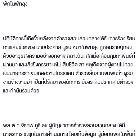
พักในพัทลุง
ปฏิบัติการนี้เกิดขึ้นหลังจากตำรวจสอบสวนกลางได้รับการร้องเรียน
การเสียชีวิตของ นายประศาล ผู้รับเหมาในพัทลุง ถูกคนร้ายบุกยิง
ด้วยอาวุธสงครามอย่างอุกอาจ กลางวันแสกเมื่อเดือนกุมภาพันธ์ที่
ผ่านมา และเล็งยิงภรรยาแต่ไม่เสียชีวิต สาเหตุเกิดจากผู้ตายไปทวง
เงินนายกรรัก จนเกิดความโกรธแค้น ตำรวจสืบสวนจนพบว่า ผู้รับ
งานจ้างวานฆ่า เป็นที่ปรึกษาของนักการเมืองระดับประเทศ มีตำรวจ
และกำนันร่วมด้วย
พล.ต.ท.จิรภพ ภูริเดช ผู้บัญชาการตำรวจสอบสวนกลาง ได้มี
มาตรการเชิงรุกในการดำเนินการ โดยเก็บข้อมูล ผู้มีอิทธิพลในพื้นที่