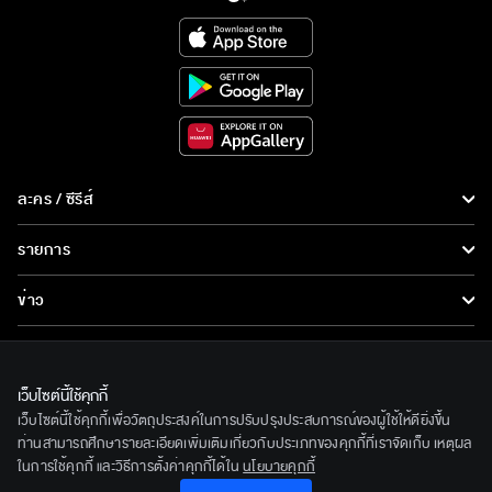
ละคร / ซีรีส์
ละคร/ซีรีส์
รายการ
ซีรีส์นานาชาติ
รายการทั้งหมด
ข่าว
การ์ตูน & เกม
ข่าวทั้งหมด
LIVE
รายการข่าว
ทีวีออนไลน์
เว็บไซต์นี้ใช้คุกกี้
เกี่ยวกับเรา
เว็บไซต์นี้ใช้คุกกี้เพื่อวัตถุประสงค์ในการปรับปรุงประสบการณ์ของผู้ใช้ให้ดียิ่งขึ้น
ข่าวประชาสัมพันธ์
BEC World
ท่านสามารถศึกษารายละเอียดเพิ่มเติมเกี่ยวกับประเภทของคุกกี้ที่เราจัดเก็บ เหตุผล
ติดตามเราได้ที่
ในการใช้คุกกี้ และวิธีการตั้งค่าคุกกี้ได้ใน
นโยบายคุกกี้
รู้จักเรา