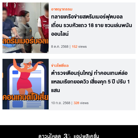
อาชญากรรม
ทลายเครือข่ายสตรีมเมอร์ฟุตบอล
เถื่อน รวบหัวแถว 18 ราย ชวนเล่นพนัน
ออนไลน์
8 ต.ค. 2568
152
views
ข่าวโซเชียล
ตำรวจเตือนรุ่นใหญ่ ทำคอนเทนต์ล่อ
แหลมเรียกยอดวิว เสี่ยงคุก 5 ปี ปรับ 1
แสน
10 ก.ย. 2568
328
views
ดาวน์โหลด
แอปพลิเคชั่น