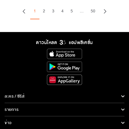
1
2
3
4
5
…
50
ดาวน์โหลด
แอปพลิเคชั่น
ละคร / ซีรีส์
ละคร/ซีรีส์
รายการ
ซีรีส์นานาชาติ
รายการทั้งหมด
ข่าว
การ์ตูน & เกม