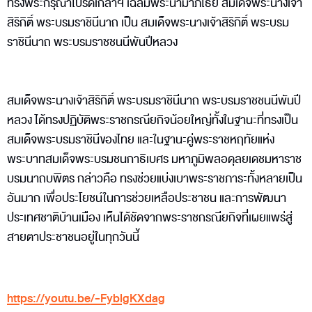
ทรงพระกรุณาโปรดเกล้าฯ เฉลิมพระนามาภิไธย สมเด็จพระนางเจ้า
สิริกิติ์ พระบรมราชินีนาถ เป็น สมเด็จพระนางเจ้าสิริกิติ์ พระบรม
ราชินีนาถ พระบรมราชชนนีพันปีหลวง
สมเด็จพระนางเจ้าสิริกิติ์ พระบรมราชินีนาถ พระบรมราชชนนีพันปี
หลวง ได้ทรงปฏิบัติพระราชกรณียกิจน้อยใหญ่ทั้งในฐานะที่ทรงเป็น
สมเด็จพระบรมราชินีของไทย และในฐานะคู่พระราชหฤทัยแห่ง
พระบาทสมเด็จพระบรมชนกาธิเบศร มหาภูมิพลอดุลยเดชมหาราช
บรมนาถบพิตร กล่าวคือ ทรงช่วยแบ่งเบาพระราชภาระทั้งหลายเป็น
อันมาก เพื่อประโยชน์ในการช่วยเหลือประชาชน และการพัฒนา
ประเทศชาติบ้านเมือง เห็นได้ชัดจากพระราชกรณียกิจที่เผยแพร่สู่
สายตาประชาชนอยู่ในทุกวันนี้
https://youtu.be/-FyblgKXdag