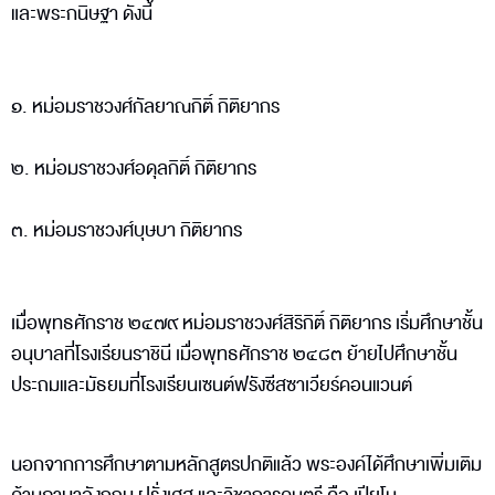
และพระกนิษฐา ดังนี้
๑. หม่อมราชวงศ์กัลยาณกิติ์ กิติยากร
๒. หม่อมราชวงศ์อดุลกิติ์ กิติยากร
๓. หม่อมราชวงศ์บุษบา กิติยากร
เมื่อพุทธศักราช ๒๔๗๙ หม่อมราชวงศ์สิริกิติ์ กิติยากร เริ่มศึกษาชั้น
อนุบาลที่โรงเรียนราชินี เมื่อพุทธศักราช ๒๔๘๓ ย้ายไปศึกษาชั้น
ประถมและมัธยมที่โรงเรียนเซนต์ฟรังซีสซาเวียร์คอนแวนต์
นอกจากการศึกษาตามหลักสูตรปกติแล้ว พระองค์ได้ศึกษาเพิ่มเติม