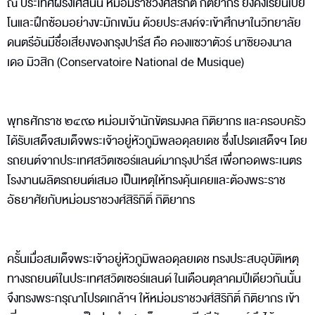
ณ ประเทศฝรั่งเศสนั้น หม่อมราชวงศ์สิริกิติ์ กิติยากร ยังคงเรียนเปีย
โนและฝึกซ้อมอย่างขะมักเขม้น ด้วยประสงค์จะเข้าศึกษาในวิทยาลัย
ดนตรีอันมีชื่อเสียงของกรุงปารีส คือ คองแซวาตัวร์ นาซิยองนาล
เดอ มิวสิก (Conservatoire National de Musique)
พุทธศักราช ๒๔๙๑ หม่อมเจ้านักขัตรมงคล กิติยากร และครอบครัว
ได้รับเสด็จสมเด็จพระเจ้าอยู่หัวภูมิพลอดุลยเดช ซึ่งโปรดเสด็จฯ โดย
รถยนต์จากประเทศสวิตเซอร์แลนด์มากรุงปารีส เพื่อทอดพระเนตร
โรงงานผลิตรถยนต์เสมอ เป็นเหตุให้ทรงคุ้นเคยและต้องพระราช
อัธยาศัยกับหม่อมราชวงศ์สิริกิติ์ กิติยากร
ครั้นเมื่อสมเด็จพระเจ้าอยู่หัวภูมิพลอดุลยเดช ทรงประสบอุบัติเหตุ
ทางรถยนต์ในประเทศสวิตเซอร์แลนด์ ในเดือนตุลาคมปีเดียวกันนั้น
จึงทรงพระกรุณาโปรดเกล้าฯ ให้หม่อมราชวงศ์สิริกิติ์ กิติยากร เข้า