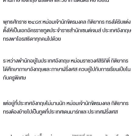
ด้านภาษาอังกฤษ ฝรั่งเศส และวิชาการดนตรี คือ เปียโน
พุทธศักราช ๒๔๘๙ หม่อมเจ้านักขัตรมงคล กิติยากร ทรงได้รับแต่ง
ตั้งให้เป็นเอกอัครราชทูตประจำราชสำนักเซนต์เจมส์ ประเทศอังกฤษ
ทรงพาโอรสธิดาทุกคนไปด้วย
ระหว่างพำนักอยู่ในประเทศอังกฤษ หม่อมราชวงศ์สิริกิติ์ กิติยากร
ได้ศึกษาภาษาอังกฤษและภาษาฝรั่งเศส ควบคู่ไปกับการเรียนเปียโน
กับครูพิเศษ
แต่อยู่ที่ประเทศอังกฤษไม่นานนัก หม่อมเจ้านักขัตรมงคล กิติยากร
ทรงต้องย้ายไปเป็นทูตที่ประเทศเดนมาร์กและประเทศฝรั่งเศส