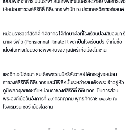
เยี่ยมพระอาการเป็นประจำ สมเด็จพระชนนีศรีสังวาลย์ จึงได้ทรงขอ
ให้หม่อมราชวงศ์สิริกิติ์ กิติยากร พำนัก ณ ประเทศสวิตเซอร์แลนด์
หม่อมราชวงศ์สิริกิติ์ กิติยากร ได้ศึกษาต่อที่โรงเรียนปองสิยองนา รี
นาเต รีฟเว (Pensionnat Rinate Rive) เป็นโรงเรียนประจำที่มีชื่อ
เสียงในการสอนวิชาชีพพิเศษของกุลสตรีแห่งเมืองโลซาน
และอีก ๑ ปีต่อมา สมเด็จพระชนนีศรีสังวาลย์ได้ทรงสู่ขอหม่อม
ราชวงศ์สิริกิติ์ กิติยากร และมีพิธีหมั้นระหว่างสมเด็จพระเจ้าอยู่หัว
ภูมิพลอดุลยเดชกับหม่อมราชวงศ์สิริกิติ์ กิติยากร เป็นการส่วน
พระองค์เมื่อวันอังคารที่ ๑๙ กรกฎาคม พุทธศักราช ๒๔๙๒ ณ
โรงแรมวินเซอร์ เมืองโลซาน