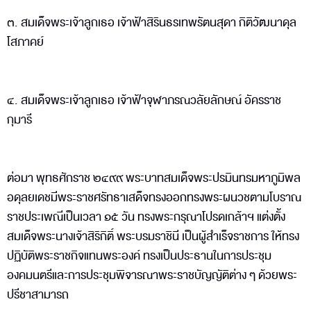
๓. สมเด็จพระเจ้าลูกเธอ เจ้าฟ้าสิรินธรเทพรัตนสุดา กิติวัฒนาดุล
โสภาคย์
๔. สมเด็จพระเจ้าลูกเธอ เจ้าฟ้าจุฬาภรณวลัยลักษณ์ อัครราช
กุมารี
ต่อมา พุทธศักราช ๒๔๙๙ พระบาทสมเด็จพระปรมินทรมหาภูมิพล
อดุลยเดชมีพระราชศรัทธาเสด็จทรงออกทรงพระผนวชตามโบราณ
ราชประเพณีเป็นเวลา ๑๕ วัน ทรงพระกรุณาโปรดเกล้าฯ แต่งตั้ง
สมเด็จพระนางเจ้าสิริกิติ์ พระบรมราชินี เป็นผู้สำเร็จราชการ ให้ทรง
ปฏิบัติพระราชกิจแทนพระองค์ ทรงเป็นประธานในการประชุม
องคมนตรีและการประชุมพิจารณาพระราชบัญญัติต่าง ๆ ด้วยพระ
ปรีชาสามารถ