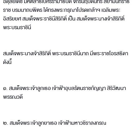
อดุลยเดช มหิตลาธิเบศรรามาธิบดี จักรีนฤบดินทร สยามินทราธิ
ราช บรมนาถบพิตร ได้ทรงพระกรุณาโปรดเกล้าฯ เฉลิมพระ
อิสริยยศ สมเด็จพระราชินีสิริกิติ์ เป็น สมเด็จพระนางเจ้าสิริกิติ์
พระบรมราชินี
สมเด็จพระนางเจ้าสิริกิติ์ พระบรมราชินีนาถ มีพระราชโอรสธิดา
ดังนี้
๑. สมเด็จพระเจ้าลูกเธอ เจ้าฟ้าอุบลรัตนราชกัญญา สิริวัฒนา
พรรณวดี
๒. สมเด็จพระเจ้าลูกยาเธอ เจ้าฟ้ามหาวชิราลงกรณ