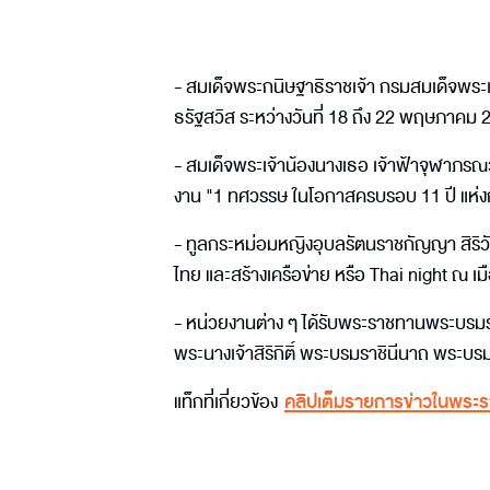
- สมเด็จพระกนิษฐาธิราชเจ้า กรมสมเด็จพร
ธรัฐสวิส ระหว่างวันที่ 18 ถึง 22 พฤษภาคม 
- สมเด็จพระเจ้าน้องนางเธอ เจ้าฟ้าจุฬาภรณ
งาน "1 ทศวรรษ ในโอกาสครบรอบ 11 ปี แห่
- ทูลกระหม่อมหญิงอุบลรัตนราชกัญญา สิริ
ไทย และสร้างเครือข่าย หรือ Thai night ณ เ
- หน่วยงานต่าง ๆ ได้รับพระราชทานพระบร
พระนางเจ้าสิริกิติ์ พระบรมราชินีนาถ พระบ
แท็กที่เกี่ยวข้อง
คลิปเต็มรายการข่าวในพระร