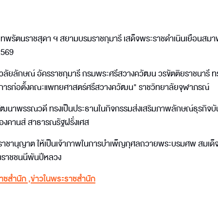
ะเทพรัตนราชสุดา ฯ สยามบรมราชกุมารี เสด็จพระราชดำเนินเยือนสมา
2569
วลัยลักษณ์ อัครราชกุมารี กรมพระศรีสวางควัฒน วรขัตติยราชนารี ทร
งการก่อตั้งคณะแพทยศาสตร์ศรีสวางควัฒน" ราชวิทยาลัยจุฬาภรณ์
วัฒนาพรรณวดี ทรงเป็นประธานในกิจกรรมส่งเสริมภาพลักษณ์ธุรกิจบัน
มืองคานส์ สาธารณรัฐฝรั่งเศส
มราชานุญาต ให้เป็นเจ้าภาพในการบำเพ็ญกุศลถวายพระบรมศพ สมเด็
รมราชชนนีพันปีหลวง
าชสำนัก
,
ข่าวในพระราชสำนัก