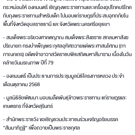
กระหม่อมให้ องคมนตรี เชิญถุงพระราชทานและเครื่องอุปโภคบริโภค
กับถุงพระราชทานสำหรับเด็ก ไปมอบแก่ราษฎรที่ประสบอุทกภัยใน
พื้นที่จังหวัดอุบลราชธานี และจังหวัดพระนครศรีอยุธยา
- สมเด็จพระอริยวงศาคตญาณ สมเด็จพระสังฆราช สกลมหาสังฆ
ปริณายก ทรงบำเพ็ญพระกุศลอุทิศถวายแด่พระศาสนโศภน (ภา
ภาณกเถร) อดีตเจ้าอาวาสวัดราชบพิธสถิตมหาสีมาราม เนื่องในวัน
คล้ายวันมรณภาพ ปีที่ 79
- องคมนตรี เป็นประธานการประชุมมูลนิธิโครงการหลวง ประจำ
เดือนตุลาคม 2568
- มูลนิธิชัยพัฒนา มอบเมล็ดพันธุ์ข้าวพระราชทาน แก่ราษฎรและ
เกษตรกร ที่จังหวัดสุรินทร์
- สำนักพระราชวัง ขอเชิญชวนประชาชนร่วมเจริญอริยมรรค
"สัมมาทิฏฐิ" เพื่อถวายเป็นพระราชกุศล