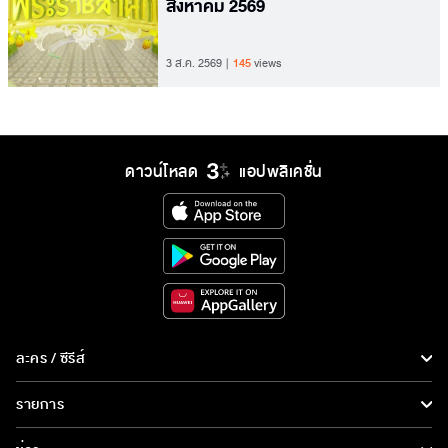
สิงหาคม 2569
3 ส.ค. 2569
145
views
ดาวน์โหลด
แอปพลิเคชั่น
ละคร / ซีรีส์
ละคร/ซีรีส์
รายการ
ซีรีส์นานาชาติ
รายการทั้งหมด