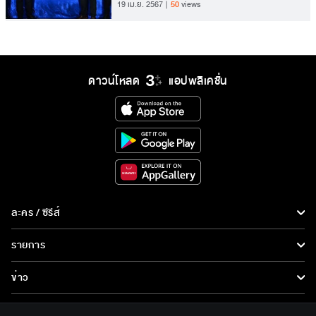
19 เม.ย. 2567
50
views
สุขภาพกระดูกและข้อ
ดาวน์โหลด
แอปพลิเคชั่น
ละคร / ซีรีส์
ละคร/ซีรีส์
รายการ
ซีรีส์นานาชาติ
รายการทั้งหมด
ข่าว
การ์ตูน & เกม
ข่าวทั้งหมด
LIVE