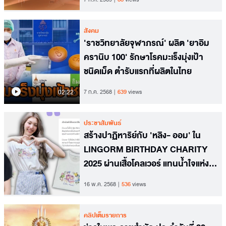
สังคม
'ราชวิทยาลัยจุฬาภรณ์' ผลิต 'ยาอิม
ครานิบ 100' รักษาโรคมะเร็งมุ่งเป้า
ชนิดเม็ด ตำรับแรกที่ผลิตในไทย
02.22
7 ก.ค. 2568
639
views
ประชาสัมพันธ์
สร้างปาฏิหาริย์กับ 'หลิง- ออม' ใน
LINGORM BIRTHDAY CHARITY
2025 ผ่านเสื้อโคลเวอร์ แทนน้ำใจแห่ง
การแบ่งปัน เพื่อน้องๆ ผู้ป่วยโรคมะเร็ง
16 พ.ค. 2568
536
views
คลิปเต็มรายการ