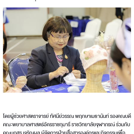
โดยผู้ช่วยศาสตราจารย์ ทัศนีย์วรรณ พฤกษาเมธานันท์ รองคณบดี
คณะพยาบาลศาสตร์อัครราชกุมารี ราชวิทยาลัยจุฬาภรณ์ ร่วมกับ
คุณนภสร เจริญผล ผู้จัดการฝ่ายสื่อสารองค์กรและกิจกรรมเพื่อ