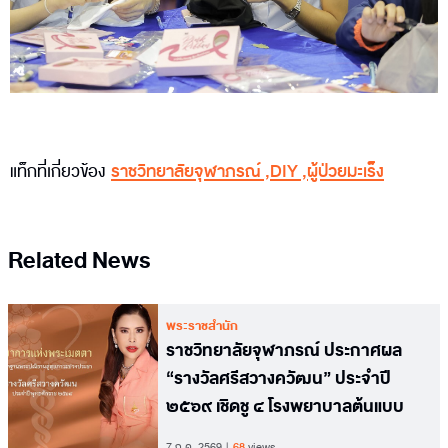
แท็กที่เกี่ยวข้อง
ราชวิทยาลัยจุฬาภรณ์
,
DIY
,
ผู้ป่วยมะเร็ง
Related News
พระราชสำนัก
ราชวิทยาลัยจุฬาภรณ์ ประกาศผล
“รางวัลศรีสวางควัฒน” ประจำปี
๒๕๖๙ เชิดชู ๔ โรงพยาบาลต้นแบบ
7 ก.ค. 2569
68
views