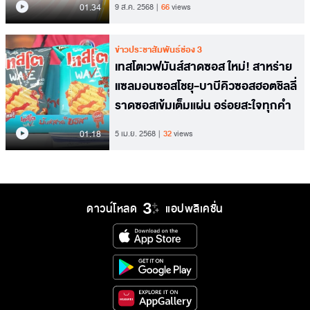
01.34
9 ส.ค. 2568
66
views
ข่าวประชาสัมพันธ์ช่อง 3
เทสโตเวฟมันส์สาดซอส ใหม่! สาหร่าย
แซลมอนซอสโชยุ-บาบีคิวซอสฮอตชิลลี่
ราดซอสเข้มเต็มแผ่น อร่อยสะใจทุกคำ
01.18
5 เม.ย. 2568
32
views
ดาวน์โหลด
แอปพลิเคชั่น