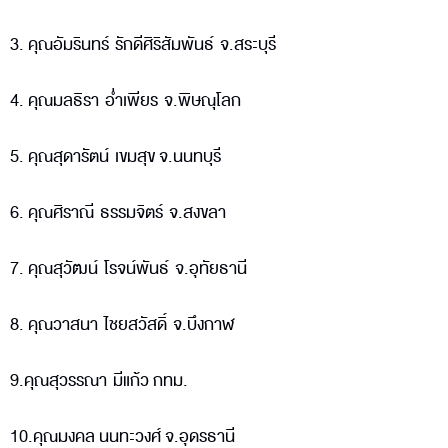
3. คุณอัมรินทร์ รักดีศิริสัมพันธ์ จ.สระบุรี
4. คุณมลธิรา อ่ำเพียร จ.พิษณุโลก
5. คุณสุดารัตน์ เขมสุข จ.นนทบุรี
6. คุณศิราณี ธรรมจิตร์ จ.สงขลา
7. คุณสุวัฒน์ โรจน์พันธ์ จ.อุทัยธานี
8. คุณวาสนา ไชยสวัสดิ์ จ.บึงกาฬ
9.คุณสุวรรณา มีแก้ว กทม.
10.คุณมงคล นนทะวงศ์ จ.อุดรธานี