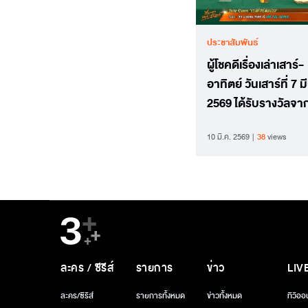
ประชาสัมพันธ์
ผู้โชคดีเรื่องเล่าเสาร์-
อาทิตย์ วันเสาร์ที่ 7
2569 ได้รับรางวัลจา
ครีมแดร์รี่ควีน
10 มี.ค. 2569
38
views
ละคร / ซีรีส์
รายการ
ข่าว
LIV
ละคร/ซีรีส์
รายการทั้งหมด
ข่าวทั้งหมด
ทีวีออ