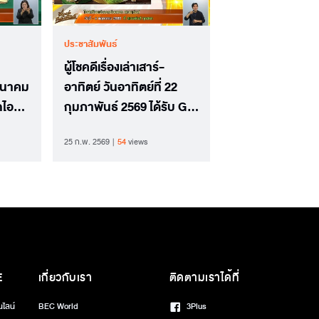
ประชาสัมพันธ์
ผู้โชคดีเรื่องเล่าเสาร์-
 มีนาคม
อาทิตย์ วันอาทิตย์ที่ 22
กไอศ
กุมภาพันธ์ 2569 ได้รับ Gift
Voucher จาก Swensen's
25 ก.พ. 2569
54
views
E
เกี่ยวกับเรา
ติดตามเราได้ที่
นไลน์
BEC World
3Plus