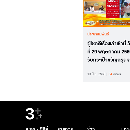
ประชาสัมพันธ์
ผู้โชคดีเรื่องเล่าเช้านี้ 
ที่ 29 พฤษภาคม 2569
รับกระเป๋าขวัญกรุง 
งาน BKK Shopping
13 มิ.ย. 2569
34
views
Festival 2026
ละคร / ซีรีส์
รายการ
ข่าว
LIV