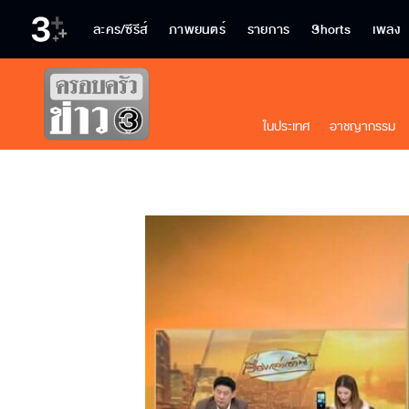
ละคร/ซีรีส์
ภาพยนตร์
รายการ
Shorts
เพลง
ในประเทศ
อาชญากรรม