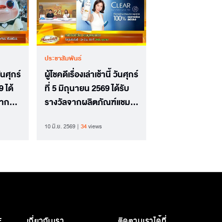
ประชาสัมพันธ์
วันศุกร์
ผู้โชคดีเรื่องเล่าเช้านี้ วันศุกร์
 ได้
ที่ 5 มิถุนายน 2569 ได้รับ
จาก
รางวัลจากผลิตภัณฑ์แชมพู
Clear
10 มิ.ย. 2569
34
views
E
เกี่ยวกับเรา
ติดตามเราได้ที่