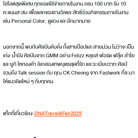
ไฮไลต์สุดพิเศษ ทุกยอดใช้จ่ายภายในงาน ครบ 100 บาท รับ 10
คะแนนสะสม เพื่อแลกของรางวัลและสิทธิ์ร่วมกิจกรรมภายในงาน
เช่น Personal Color, ดูดวง และอีกมากมาย
นอกจากนี้ พบกับศิลปินคับคั่ง ทั้งสายป๊อปและสายม่วน ไม่ว่าจะเป็น
เก่ง-น้ำปิง ศิลปินจาก GMM อย่าง Felizz หลุยส์ ฟอร์ด ฟลุ๊ค ลำไย
และยูกิ ไหทองคำ ลิเกสองเทพบุตรสุดที่รัก และระเบียบวาทะศิลป์
รวมถึง Talk session กับ คุณ CK Cheong จาก Fastwork ที่จะมา
ให้แนวคิดใหม่ ๆ กับทุกคน
แท็กที่เกี่ยวข้อง
DNATravel&Fair2025