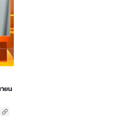
ุนายน