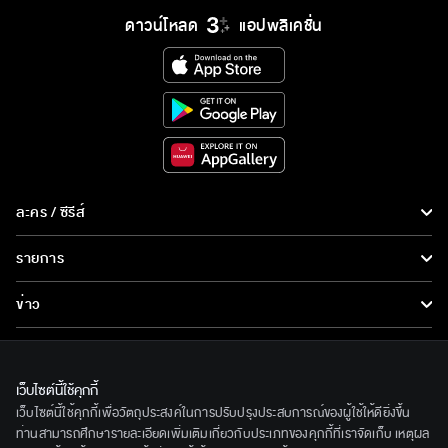
ดาวน์โหลด
แอปพลิเคชั่น
ละคร / ซีรีส์
ละคร/ซีรีส์
รายการ
ซีรีส์นานาชาติ
รายการทั้งหมด
ข่าว
การ์ตูน & เกม
ข่าวทั้งหมด
LIVE
รายการข่าว
ทีวีออนไลน์
เว็บไซต์นี้ใช้คุกกี้
เกี่ยวกับเรา
เว็บไซต์นี้ใช้คุกกี้เพื่อวัตถุประสงค์ในการปรับปรุงประสบการณ์ของผู้ใช้ให้ดียิ่งขึ้น
ข่าวประชาสัมพันธ์
BEC World
ท่านสามารถศึกษารายละเอียดเพิ่มเติมเกี่ยวกับประเภทของคุกกี้ที่เราจัดเก็บ เหตุผล
ติดตามเราได้ที่