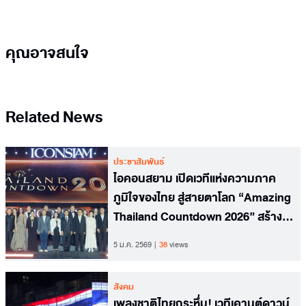
คุณอาจสนใจ
Related News
ประชาสัมพันธ์
ไอคอนสยาม เปิดเวทีแห่งความภาค
ภูมิใจของไทย สู่สายตาโลก “Amazing
Thailand Countdown 2026” สร้าง
มหาปรากฏการณ์ Global
5 ม.ค. 2569
38
views
Countdown Destination
สังคม
เพลงชาติไทยกระหึ่ม! เวทีเคานต์ดาวน์