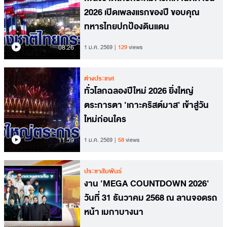
2026 เปิดเพลงแรกของปี ขอบคุณ
ทหารไทยปกป้องดินแดน
08.26
1 ม.ค. 2569
129
views
ต่างประเทศ
ทั่วโลกฉลองปีใหม่ 2026 ยิ่งใหญ่
ตระการตา 'เกาะคริสต์มาส' เข้าสู่วัน
ใหม่ก่อนใคร
11.59
1 ม.ค. 2569
58
views
ประชาสัมพันธ์
งาน 'MEGA COUNTDOWN 2026'
วันที่ 31 ธันวาคม 2568 ณ ลานจอดรถ
หน้า เมกาบางนา