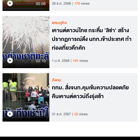
02.08
28 ธ.ค. 2568
170
views
เศรษฐกิจ
เคานต์ดาวน์ไทย กระหึ่ม 'ลิซ่า' สร้าง
ปรากฏการณ์ดึง นทท.เข้าประเทศ ทำ
ท่องเที่ยวคึกคัก
02.10
1 ม.ค. 2568
141
views
สังคม
กทม. สั่งจนท.คุมเข้มความปลอดภัย
คืนเคานต์ดาวน์ถึงรุ่งเช้า
02.37
31 ธ.ค. 2567
52
views