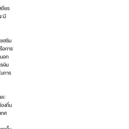
สถียร
จะมี
ยเสริม
หรือการ
ายนอก
เงิน
นในการ
และ
องถิ่น
ะเทศ