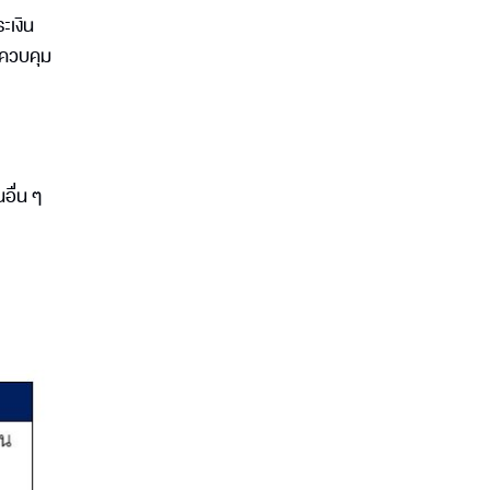
ะเงิน
รควบคุม
อื่น ๆ