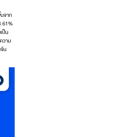
ึ้นจาก
น 4.61%
มเป็น
าความ
จีน