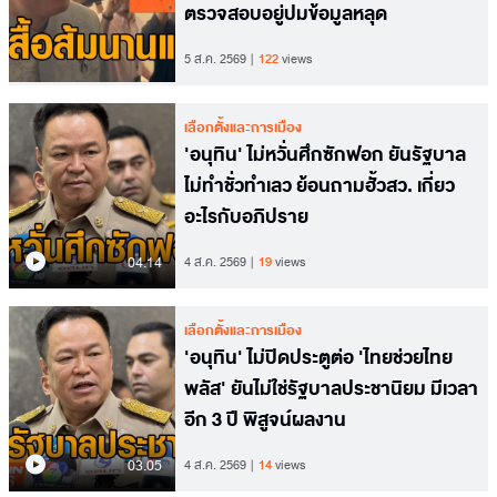
ตรวจสอบอยู่ปมข้อมูลหลุด
5 ส.ค. 2569
122
views
เลือกตั้งและการเมือง
'อนุทิน' ไม่หวั่นศึกซักฟอก ยันรัฐบาล
ไม่ทำชั่วทำเลว ย้อนถามฮั้วสว. เกี่ยว
อะไรกับอภิปราย
04.14
4 ส.ค. 2569
19
views
เลือกตั้งและการเมือง
'อนุทิน' ไม่ปิดประตูต่อ 'ไทยช่วยไทย
พลัส' ยันไม่ใช่รัฐบาลประชานิยม มีเวลา
อีก 3 ปี พิสูจน์ผลงาน
03.05
4 ส.ค. 2569
14
views