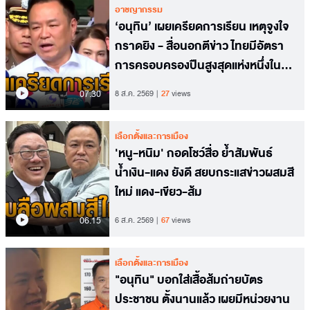
อาชญากรรม
‘อนุทิน’ เผยเครียดการเรียน เหตุจูงใจ
กราดยิง - สื่อนอกตีข่าว ไทยมีอัตรา
การครอบครองปืนสูงสุดแห่งหนึ่งใน
อาเซียน
07.30
8 ส.ค. 2569
27
views
เลือกตั้งและการเมือง
'หนู-หนิม' กอดโชว์สื่อ ย้ำสัมพันธ์
น้ำเงิน-แดง ยังดี สยบกระแสข่าวผสมสี
ใหม่ แดง-เขียว-ส้ม
06.15
6 ส.ค. 2569
67
views
เลือกตั้งและการเมือง
"อนุทิน" บอกใส่เสื้อส้มถ่ายบัตร
ประชาชน ตั้งนานแล้ว เผยมีหน่วยงาน