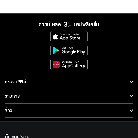
ดาวน์โหลด
แอปพลิเคชั่น
ละคร / ซีรีส์
ละคร/ซีรีส์
รายการ
ซีรีส์นานาชาติ
รายการทั้งหมด
ข่าว
การ์ตูน & เกม
ข่าวทั้งหมด
LIVE
รายการข่าว
ทีวีออนไลน์
เว็บไซต์นี้ใช้คุกกี้