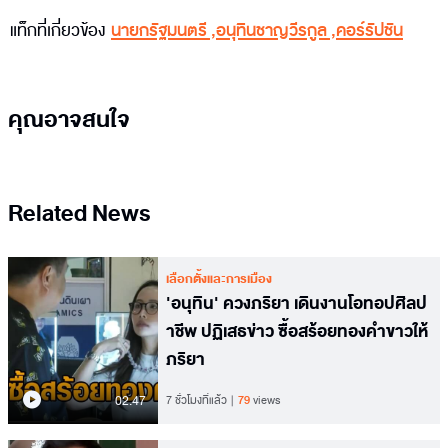
แท็กที่เกี่ยวข้อง
นายกรัฐมนตรี
,
อนุทินชาญวีรกูล
,
คอร์รัปชัน
คุณอาจสนใจ
Related News
เลือกตั้งและการเมือง
'อนุทิน' ควงภริยา เดินงานโอทอปศิลป
าชีพ ปฏิเสธข่าว ซื้อสร้อยทองคำขาวให้
ภริยา
02.47
7 ชั่วโมงที่แล้ว
79
views