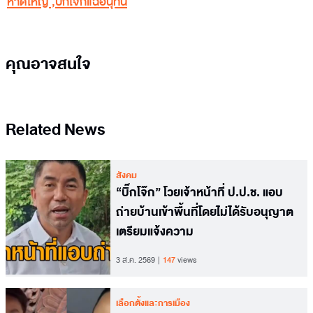
หาดใหญ่
,
บิ๊กโจ๊กแฉอนุทิน
คุณอาจสนใจ
Related News
สังคม
“บิ๊กโจ๊ก” โวยเจ้าหน้าที่ ป.ป.ช. แอบ
ถ่ายบ้านเข้าพื้นที่โดยไม่ได้รับอนุญาต
เตรียมแจ้งความ
3 ส.ค. 2569
147
views
เลือกตั้งและการเมือง