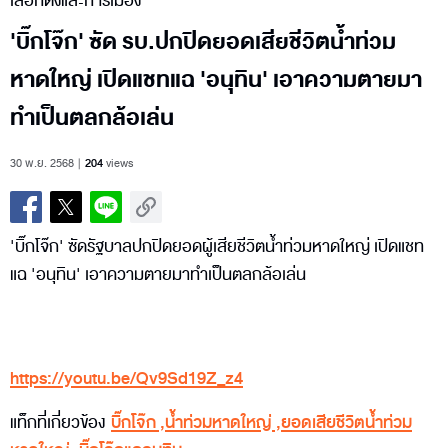
เลือกตั้งและการเมือง
'บิ๊กโจ๊ก' ซัด รบ.ปกปิดยอดเสียชีวิตน้ำท่วม
หาดใหญ่ เปิดแชทแฉ 'อนุทิน' เอาความตายมา
ทำเป็นตลกล้อเล่น
30 พ.ย. 2568
204
views
'บิ๊กโจ๊ก' ซัดรัฐบาลปกปิดยอดผู้เสียชีวิตน้ำท่วมหาดใหญ่ เปิดแชท
แฉ 'อนุทิน' เอาความตายมาทำเป็นตลกล้อเล่น
https://youtu.be/Qv9Sd19Z_z4
แท็กที่เกี่ยวข้อง
บิ๊กโจ๊ก
,
น้ำท่วมหาดใหญ่
,
ยอดเสียชีวิตน้ำท่วม