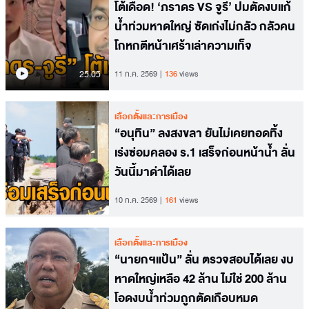
โต้เดือด! ‘ภราดร VS จูรี’ ปมตัดงบแก้
น้ำท่วมหาดใหญ่ ซัดเก่งไม่กลัว กลัวคน
โกหกตีหน้าเศร้าเล่าความเท็จ
25.05
11 ก.ค. 2569
136
views
เลือกตั้งและการเมือง
“อนุทิน” ลงสงขลา ยันไม่เคยทอดทิ้ง
เร่งซ่อมคลอง ร.1 เสร็จก่อนหน้าน้ำ ลั่น
วันนี้มาด่าได้เลย
10 ก.ค. 2569
161
views
เลือกตั้งและการเมือง
“นายกฯแป้น” ลั่น ตรวจสอบได้เลย งบ
หาดใหญ่เหลือ 42 ล้าน ไม่ใช่ 200 ล้าน
โอดงบน้ำท่วมถูกตัดเกือบหมด