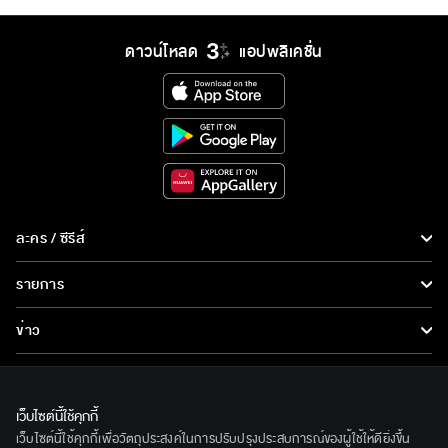
ดาวน์โหลด
แอปพลิเคชั่น
ละคร / ซีรีส์
ละคร/ซีรีส์
รายการ
ซีรีส์นานาชาติ
รายการทั้งหมด
ข่าว
การ์ตูน & เกม
ข่าวทั้งหมด
LIVE
รายการข่าว
ทีวีออนไลน์
เว็บไซต์นี้ใช้คุกกี้
เกี่ยวกับเรา
เว็บไซต์นี้ใช้คุกกี้เพื่อวัตถุประสงค์ในการปรับปรุงประสบการณ์ของผู้ใช้ให้ดียิ่งขึ้น
ข่าวประชาสัมพันธ์