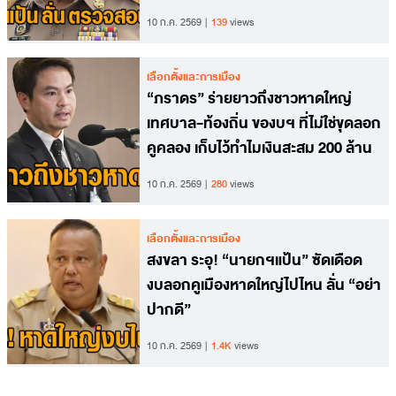
10 ก.ค. 2569
139
views
เลือกตั้งและการเมือง
“ภราดร” ร่ายยาวถึงชาวหาดใหญ่
เทศบาล-ท้องถิ่น ของบฯ ที่ไม่ใช่ขุดลอก
คูคลอง เก็บไว้ทำไมเงินสะสม 200 ล้าน
10 ก.ค. 2569
280
views
เลือกตั้งและการเมือง
สงขลา ระอุ! “นายกฯแป้น” ซัดเดือด
งบลอกคูเมืองหาดใหญ่ไปไหน ลั่น “อย่า
ปากดี”
10 ก.ค. 2569
1.4K
views