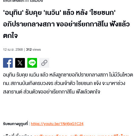
เลือกตั้งและการเมือง
'อนุทิน' รับคุย 'เนวิน' แล้ว หลัง 'ไชยชนก'
อภิปรายกลางสภา ขออย่าเรียกกาสิโน ฟังแล้ว
ตกใจ
12 เม.ย. 2568
312
views
อนุทิน รับคุย เนวิน แล้ว หลังลูกชายอภิปรายกลางสภา ไม่มีวันโหวต
กม.สถานบันเทิงครบวงจร ส่วนเจ้าตัว ไชยชนก แจ้ง จะมาหาช่วง
สงกรานต์ ส่วนตัวขออย่าเรียกกาสิโน ฟังแล้วตกใจ
รับชมทางยูทูบที่ :
https://youtu.be/1Nrj6pG1C24