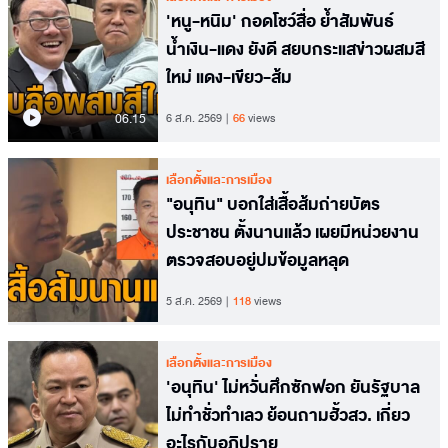
'หนู-หนิม' กอดโชว์สื่อ ย้ำสัมพันธ์
น้ำเงิน-แดง ยังดี สยบกระแสข่าวผสมสี
ใหม่ แดง-เขียว-ส้ม
06.15
6 ส.ค. 2569
66
views
เลือกตั้งและการเมือง
"อนุทิน" บอกใส่เสื้อส้มถ่ายบัตร
ประชาชน ตั้งนานแล้ว เผยมีหน่วยงาน
ตรวจสอบอยู่ปมข้อมูลหลุด
5 ส.ค. 2569
118
views
เลือกตั้งและการเมือง
'อนุทิน' ไม่หวั่นศึกซักฟอก ยันรัฐบาล
ไม่ทำชั่วทำเลว ย้อนถามฮั้วสว. เกี่ยว
อะไรกับอภิปราย