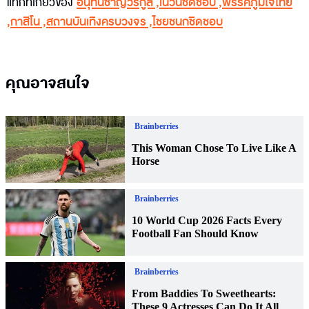
แท็กที่เกี่ยวข้อง
อนุทินชาญวีรกูล
,
เนวินชิดชอบ
,
พรรคภูมิใจไทย
,
กาสิโน
,
สถานบันเทิงครบวงจร
,
ไชยชนกชิดชอบ
คุณอาจสนใจ