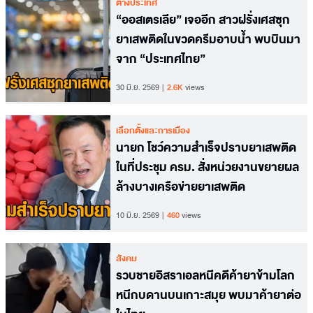
ต่างประเทศ
“ออสเตรเลีย” เจออีก สาวฝรั่งเศสซุก
ยาเสพติดในขวดครีมอาบน้ำ พบบินมา
จาก “ประเทศไทย”
30 มิ.ย. 2569
2.6K
views
เลือกตั้งและการเมือง
นายก โชว์ความสำเร็จปราบยาเสพติด
ในที่ประชุม ครม. สั่งหน่วยงานขยายผล
ล้างบางเครือข่ายยาเสพติด
10 มิ.ย. 2569
460
views
สังคม
รวบชายอิสราเอลหนีคดีค้ายาข้ามโลก
หนีกบดานบนเกาะสมุย พบมาค้ายาต่อ