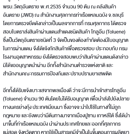
พรบ.วัตถุอันตราย พ.ศ.2535 จำนวน 90 ตัน ณ คลังสินค้า
อันตราย (JWD) ณ สำนักงานศุลกากรท่าเรือแหลมฉบัง จ.ชลบุรี
โดยการตรวจยึดดังกล่าวเป็นผลจากการที่ กรมศุลกากร ได้ตรวจ
สอบใบตราส่งสินค้าผ่านแดนสำแดงชนิดสินค้า โทลูอีน (Toluene)
ซึ่งเป็นวัตถุอันตรายชนิดที่ 3 จัดเป็นของต้องกำกัดต้องมีใบอนุญาต
ในการผ่านแดน จึงได้แจ้งกักสินค้าเพื่อตรวจสอบ ประกอบกับ กรม
โรงงานอุตสาหกรรม ยังได้ตรวจสอบพบว่าสินค้าผ่านแดนดังกล่าว
มิได้ขออนุญาตนำผ่าน อีกทั้งสำนักงานตำรวจแห่งชาติ และ
สำนักงานคณะกรรมการป้องกันและปราบปรามยาเสพติด
อีกทั้งได้รับแจ้งเบาะแสจากพลเมืองดี ว่าจะมีการนำเข้าสารโทลูอีน
(Toluene) จำนวน 90 ตันโดยไม่ได้รับอนุญาต เพื่อนำส่งไปยังปลาย
ทางนครย่างกุ้ง ประเทศเมียนมา ซึ่งอาจจะนำไปใช้ในทางที่ไม่ถูก
กฎหมาย และยังพบว่ามีต้นทางมาจากเมืองปูซาน เกาหลีใต้ ซึ่งได้นำ
มาขึ้นที่ท่าเรือแหลมฉบัง นำผ่านประเทศไทยและออกที่ศุลกากร
แม่สอด จังหวัดตาก หากใช้เป็นสารเคมีจำเป็นในขั้นตอนการผลิตยา