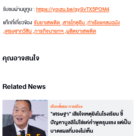
รับชมผ่านยูทูบ :
https://youtu.be/qySvTX5POM4
แท็กที่เกี่ยวข้อง
จับยาเสพติด
,
สารโทลูอีน
,
ท่าเรือแหลมฉบัง
,
เศรษฐาทวีสิน
,
ภารกิจนายกฯ
,
ผลิตยาเสพติด
คุณอาจสนใจ
Related News
เลือกตั้งและการเมือง
"เศรษฐา" เสียใจเหตุยิงในโรงเรียน ชี้
ปัญหาบูลลีไม่ใช่แค่คำพูดรุนแรง แต่เป็น
บาดแผลที่มองไม่เห็น