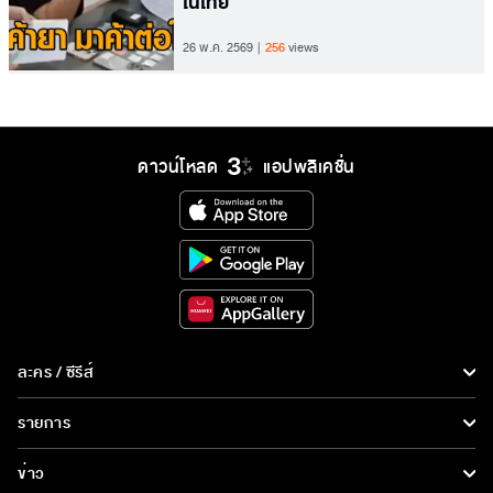
ในไทย
26 พ.ค. 2569
256
views
ดาวน์โหลด
แอปพลิเคชั่น
ละคร / ซีรีส์
ละคร/ซีรีส์
รายการ
ซีรีส์นานาชาติ
รายการทั้งหมด
ข่าว