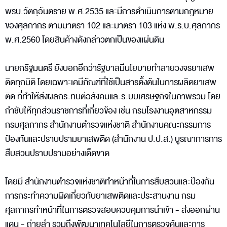
พรบ.วัตถุอันตราย พ.ศ.2535 และมีการดำเนินการตามกฎหมาย
ของศุลกากร ตามมาตรา 102 และมาตรา 103 แห่ง พ.ร.บ.ศุลกากร
พ.ศ.2560 โดยสินค้างดังกล่าวตกเป็นของแผ่นดิน
นายกรัฐมนตรี ยังบอกอีกว่ารัฐบาลมีนโยบายทำลายวงจรยาเสพ
ติดทุกมิติ โดยเฉพาะเคมีภัณฑ์ที่ใช้เป็นสารตั้งต้นในการผลิตยาเสพ
ติด ที่ทำให้ส่งผลกระทบต่อสังคมและระบบเศรษฐกิจในภาพรวม โดย
กำชับให้ทุกส่วนราชการที่เกี่ยวข้อง เช่น กรมโรงงานอุตสาหกรรม
กรมศุลกากร สำนักงานตำรวจแห่งชาติ สำนักงานคณะกรรมการ
ป้องกันและปราบปรามยาเสพติด (สำนักงาน ป.ป.ส.) บูรณาการการ
สืบสวนปราบปรามอย่างเด็ดขาด
โดยมี สำนักงานตำรวจแห่งชาติทำหน้าที่ในการสืบสวนและป้องกัน
การกระทำความผิดเกี่ยวกับยาเสพติดและประสานงาน กรม
ศุลกากรทำหน้าที่ในการตรวจสอบควบคุมการนำเข้า - ส่งออกผ่าน
แดน - ถ่ายลำ รวมถึงพัฒนาเทคโนโลยีในการตรวจค้นและการ