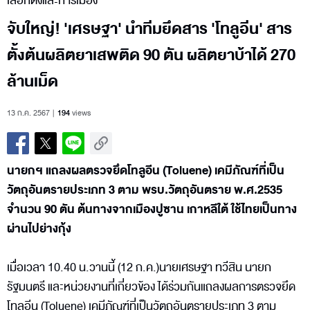
เลือกตั้งและการเมือง
จับใหญ่! 'เศรษฐา' นำทีมยึดสาร 'โทลูอีน' สาร
ตั้งต้นผลิตยาเสพติด 90 ตัน ผลิตยาบ้าได้ 270
ล้านเม็ด
13 ก.ค. 2567
194
views
นายกฯ แถลงผลตรวจยึดโทลูอีน (Toluene) เคมีภัณฑ์ที่เป็น
วัตถุอันตรายประเภท 3 ตาม พรบ.วัตถุอันตราย พ.ศ.2535
จำนวน 90 ตัน ต้นทางจากเมืองปูซาน เกาหลีใต้ ใช้ไทยเป็นทาง
ผ่านไปย่างกุ้ง
เมื่อเวลา 10.40 น.วานนี้ (12 ก.ค.)นายเศรษฐา ทวีสิน นายก
รัฐมนตรี และหน่วยงานที่เกี่ยวข้อง ได้ร่วมกันแถลงผลการตรวจยึด
โทลูอีน (Toluene) เคมีภัณฑ์ที่เป็นวัตถุอันตรายประเภท 3 ตาม