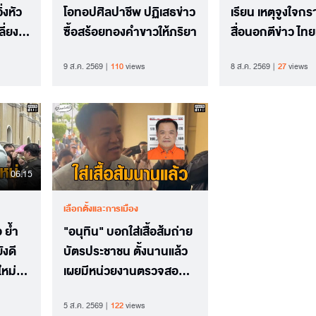
่งหัว
โอทอปศิลปาชีพ ปฏิเสธข่าว
เรียน เหตุจูงใจกร
ี่ยง
ซื้อสร้อยทองคำขาวให้ภริยา
สื่อนอกตีข่าว ไทย
การครอบครองปืน
9 ส.ค. 2569
110
views
8 ส.ค. 2569
27
views
แห่งหนึ่งในอาเซีย
06.15
เลือกตั้งและการเมือง
 ย้ำ
"อนุทิน" บอกใส่เสื้อส้มถ่าย
ังดี
บัตรประชาชน ตั้งนานแล้ว
หม่
เผยมีหน่วยงานตรวจสอบ
อยู่ปมข้อมูลหลุด
5 ส.ค. 2569
122
views