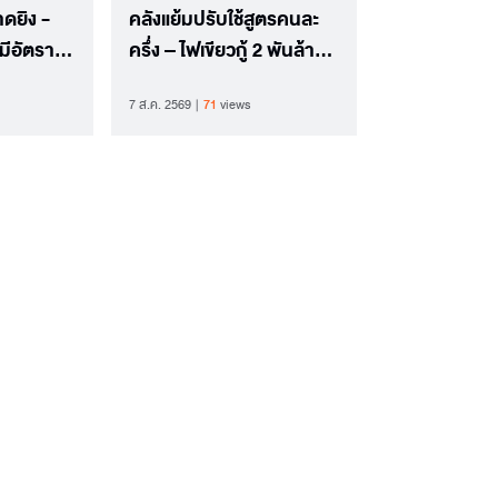
าดยิง -
คลังแย้มปรับใช้สูตรคนละ
มีอัตรา
ครึ่ง – ไฟเขียวกู้ 2 พันล้าน
สูงสุด
ลุย ‘ไทยเที่ยวไทยพลัส’
7 ส.ค. 2569
71
views
น