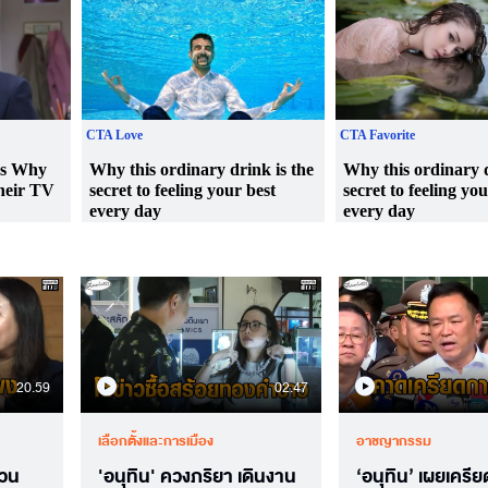
20.59
02.47
เลือกตั้งและการเมือง
อาชญากรรม
สวน
'อนุทิน' ควงภริยา เดินงาน
‘อนุทิน’ เผยเครี