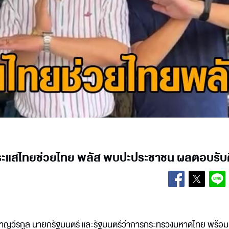
กระแสไทยช่วยไทย พลัส พบปะประชาชน ผลตอบรับ
น ชาญวีรกูล นายกรัฐมนตรี และรัฐมนตรีว่าการกระทรวงมหาดไทย พร้อม