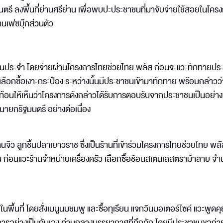
รี ลงพื้นที่ย่านศรีย่าน เพื่อพบปะประชาชนที่มาจับจ่ายใช้สอยในโคร
นเฟซบุ๊กส่วนตัว
ากร้านประจำ โดยจ่ายผ่านโครงการไทยช่วยไทย พลัส ก่อนจะแวะทักทายป
เลือกซื้อเงาะกระป๋อง ระหว่างนั้นมีประชาชนเข้ามาทักทาย พร้อมกล่าวว่
ท้อนให้เห็นว่าโครงการดังกล่าวได้รับการตอบรับจากประชาชนเป็นอย่างด
ยกรัฐมนตรี อย่างต่อเนื่อง
นจิว ลูกชิ้นปลาเยาวราช ซึ่งเป็นร้านที่เข้าร่วมโครงการไทยช่วยไทย พล
 ก่อนแวะร้านจำหน่ายเครื่องครัว เลือกซื้อช้อนสเตนเลสตราม้าลาย จ
พื้นที่ โดยสั่งเมนูนมชมพู และซื้อทุเรียน แจกวินมอเตอร์ไซค์ แวะพูดคุ
การอย่างเป็นกันเอง ท่ามกลางบรรยากาศที่คึกคัก โดยมีประชาชนขอถ่