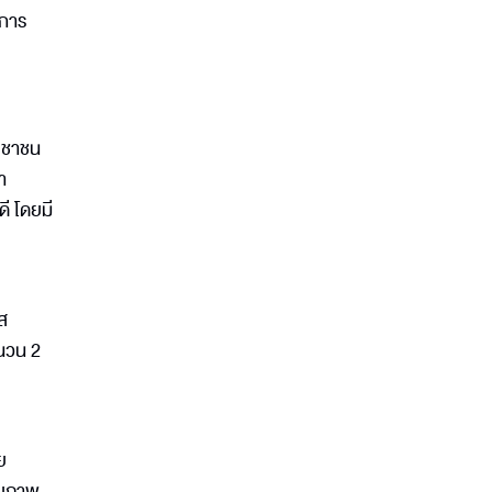
งการ
ระชาชน
า
ี โดยมี
ัส
ำนวน 2
ย
ายภาพ