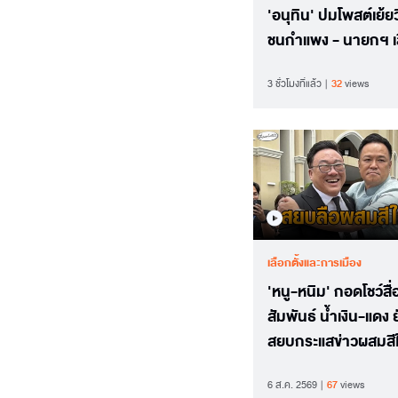
'อนุทิน' ปมโพสต์เย้ยวิ
ชนกำแพง - นายกฯ เล
ตอบหมายถึงใคร
3 ชั่วโมงที่แล้ว
32
views
เลือกตั้งและการเมือง
'หนู-หนิม' กอดโชว์สื่อ
สัมพันธ์ น้ำเงิน-แดง ย
สยบกระแสข่าวผสมสีใ
แดง-เขียว-ส้ม
6 ส.ค. 2569
67
views