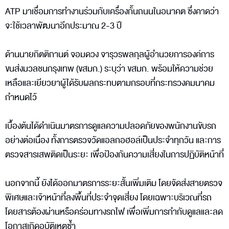
ATP มาเชื่อมการทำงานร่วมกับเครื่องกั้นถนนในอนาคต ซึ่งคาดว่า
จะใช้เวลาพัฒนาอีกประมาณ 2-3 ปี
ด้านนายกิตติกานต์ จอมดวง จารุวรพลกุลผู้อำนวยการองค์การ
ขนส่งมวลชนกรุงเทพ (ขสมก.) ระบุว่า ขสมก. พร้อมให้ความช่วย
เหลือและเยียวยาผู้ได้รับผลกระทบตามกรอบที่กระทรวงคมนาคม
กำหนดไว้
เบื้องต้นได้ดำเนินมาตรการดูแลความปลอดภัยของพนักงานขับรถ
อย่างต่อเนื่อง ทั้งการตรวจวัดแอลกอฮอล์เป็นประจำทุกวัน และการ
ตรวจสารเสพติดเป็นระยะ เพื่อป้องกันความเสี่ยงในการปฏิบัติหน้าที่
นอกจากนี้ ยังได้ออกมาตรการระยะสั้นเพิ่มเติม โดยจัดส่งสายตรวจ
พิเศษและเจ้าหน้าที่ลงพื้นที่ประจำจุดเสี่ยง โดยเฉพาะบริเวณที่รถ
โดยสารต้องผ่านหรือคร่อมทางรถไฟ เพื่อเพิ่มการกำกับดูแลและลด
โอกาสเกิดอุบัติเหตุซ้ำ