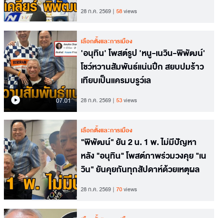
28 ก.ค. 2569
58
views
เลือกตั้งและการเมือง
'อนุทิน' โพสต์รูป 'หนู-เนวิน-พิพัฒน์'
โชว์หวานสัมพันธ์แน่นปึก สยบปมร้าว
เทียบเป็นแครมบรูว์เล
07.01
28 ก.ค. 2569
53
views
เลือกตั้งและการเมือง
"พิพัฒน์" ยัน 2 น. 1 พ. ไม่มีปัญหา
หลัง "อนุทิน" โพสต์ภาพร่วมวงคุย "เน
วิน" ยันคุยกันทุกสัปดาห์ด้วยเหตุผล
28 ก.ค. 2569
70
views