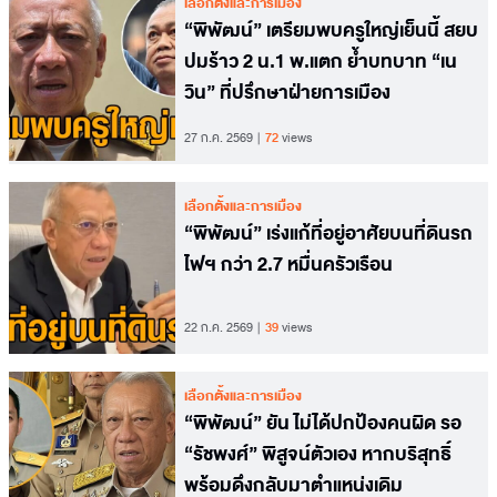
เลือกตั้งและการเมือง
“พิพัฒน์” เตรียมพบครูใหญ่เย็นนี้ สยบ
ปมร้าว 2 น.1 พ.แตก ย้ำบทบาท “เน
วิน” ที่ปรึกษาฝ่ายการเมือง
27 ก.ค. 2569
72
views
เลือกตั้งและการเมือง
“พิพัฒน์” เร่งแก้ที่อยู่อาศัยบนที่ดินรถ
ไฟฯ กว่า 2.7 หมื่นครัวเรือน
22 ก.ค. 2569
39
views
เลือกตั้งและการเมือง
“พิพัฒน์” ยัน ไม่ได้ปกป้องคนผิด รอ
“รัชพงศ์” พิสูจน์ตัวเอง หากบริสุทธิ์
พร้อมดึงกลับมาตำแหน่งเดิม