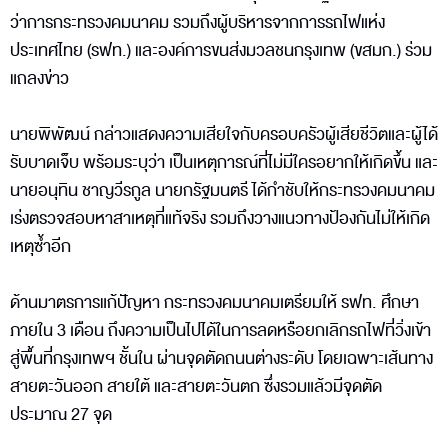
ว่าการกระทรวงคมนาคม รวมถึงผู้บริหารจากการรถไฟแห่ง
ประเทศไทย (รฟท.) และองค์การขนส่งมวลชนกรุงเทพ (ขสมก.) ร่วม
แถลงข่าว
นายพิพัฒน์ กล่าวแสดงความเสียใจกับครอบครัวผู้เสียชีวิตและผู้ได้
รับบาดเจ็บ พร้อมระบุว่า เป็นเหตุการณ์ที่ไม่มีใครอยากให้เกิดขึ้น และ
นายอนุทิน ชาญวีรกูล นายกรัฐมนตรี ได้กำชับให้กระทรวงคมนาคม
เร่งตรวจสอบหาสาเหตุที่แท้จริง รวมถึงวางแนวทางป้องกันไม่ให้เกิด
เหตุซ้ำอีก
ด้านมาตรการแก้ปัญหา กระทรวงคมนาคมเตรียมให้ รฟท. ศึกษา
ภายใน 3 เดือน ถึงความเป็นไปได้ในการลดหรือยกเลิกรถไฟที่วิ่งเข้า
สู่พื้นที่กรุงเทพฯ ชั้นใน ผ่านจุดตัดถนนต่างระดับ โดยเฉพาะเส้นทาง
สายตะวันออก สายใต้ และสายตะวันตก ซึ่งรวมแล้วมีจุดตัด
ประมาณ 27 จุด