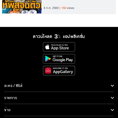
6 ก.ค. 2569
150
views
ดาวน์โหลด
แอปพลิเคชั่น
ละคร / ซีรีส์
ละคร/ซีรีส์
รายการ
ซีรีส์นานาชาติ
รายการทั้งหมด
ข่าว
การ์ตูน & เกม
ข่าวทั้งหมด