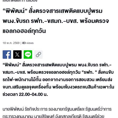
เลือกตั้งและการเมือง
“พิพัฒน์” สั่งตรวจสารเสพติดแบบปูพรม
พนง.ขับรถ รฟท.-ขสมก.-บขส. พร้อมตรวจ
แอลกอฮอล์ทุกวัน
18 พ.ค. 2569
83
views
“พิพัฒน์” สั่งตรวจสารเสพติดแบบปูพรม พนง.ขับรถ รฟท.-
ขสมก.-บขส. พร้อมตรวจแอลกอฮอล์ทุกวัน “รฟท. ” สั่งคนขับ
รถไฟ-พนักงานไม้กั้น ออกจากงานรอการสอบสวน เตรียมส่ง
จนท.เสริมดูแลจุดเครื่องกั้น พร้อมเข้มงวดรถขนสินค้าเฉพาะใน
ช่วงเวลา 22.00-04.00 น.
นายพิพัฒน์ รัชกิจประการ รองนายกรัฐมนตรีและรัฐมนตรีว่าการ
กระทรวงคมนาคม นายสิริพงศ์ อังคสกุลเกียรติ รัฐมนตรีช่วย