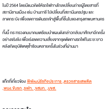
ในปี 2564 โดยมีแนวคิดให้รถไฟทางไกลเปลี่ยนถ่ายผู้โดยสารที่
สถานีชานเมือง เช่น บ้านภาชี ไปเปลี่ยนที่สถานีนครปฐม และ
ลาดกระบัง เพื่อลดการเดินรถเข้าสู่พื้นที่ชั้นในของกรุงเทพมหานคร
ทั้งนี้ กระทรวงคมนาคมเตรียมนำแผนดังกล่าวกลับมาศึกษาอีกครั้ง
อย่างจริงจัง เพื่อเร่งลดความเสี่ยงจากจุดตัดทางรถไฟในระยะยาว
หลังเกิดอุบัติเหตุซ้ำซ้อนหลายครั้งในช่วงที่ผ่านมา
แท็กที่เกี่ยวข้อง
พิพัฒน์รัชกิจประการ
,
ตรวจสารเสพติด
,
พนง.ขับรถ
,
รฟท.
,
ขสมก.
,
บขส.