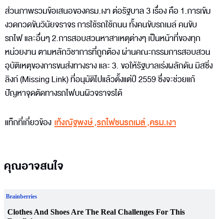
ส่วนภาพรวมข้อเสนอของครม.เงา ต่อรัฐบาล 3 เรื่อง คือ 1.การเข้ม
งวดกวดขันวินัยจราจร การใช้รถใช้ถนน ทั้งคนขับรถเมล์ คนขับ
รถไฟ และอื่นๆ 2.การสอบสวนหาสาเหตุต่างๆ เป็นหน้าที่ของทุก
หน่วยงาน ตามหลักวิชาการที่ถูกต้อง ผ่านคณะกรรมการสอบสวน
อุบัติเหตุของการขนส่งทางราง และ 3. ขอให้รัฐบาลเร่งผลักดัน มิสซิ่ง
ลิงก์ (Missing Link) ที่อนุมัติไปแล้วตั้งแต่ปี 2559 ซึ่งจะช่วยแก้
ปัญหาจุดตัดทางรถไฟบนผิวจราจรได้
แท็กที่เกี่ยวข้อง
เท้งณัฐพงษ์
,
รถไฟชนรถเมล์
,
ครม.เงา
คุณอาจสนใจ