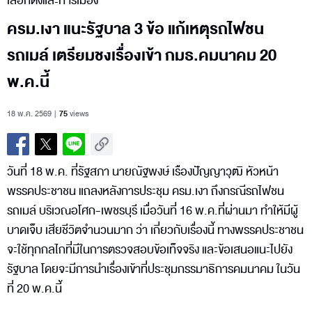
เลือกตั้งและการเมือง
ครม.เงา แนะรัฐบาล 3 ข้อ แก้เหตุรถไฟชน
รถเมล์ เตรียมชงเรื่องเข้า กมธ.คมนาคม 20
พ.ค.นี้
18 พ.ค. 2569
75
views
วันที่ 18 พ.ค. ที่รัฐสภา นายณัฐพงษ์ เรืองปัญญาวุฒิ หัวหน้า
พรรคประชาชน แถลงหลังการประชุม ครม.เงา ถึงกรณีรถไฟชน
รถเมล์ บริเวณอโศก-เพชรบุรี เมื่อวันที่ 16 พ.ค.ที่ผ่านมา ทำให้มีผู้
บาดเจ็บ เสียชีวิตจำนวนมาก ว่า เกี่ยวกับเรื่องนี้ ทางพรรคประชาชน
จะใช้ทุกกลไกที่มีในการตรวจสอบข้อเท็จจริง และข้อเสนอแนะไปยัง
รัฐบาล โดยจะมีการนำเรื่องเข้าที่ประชุมกรรมาธิการคมนาคม ในวัน
ที่ 20 พ.ค.นี้