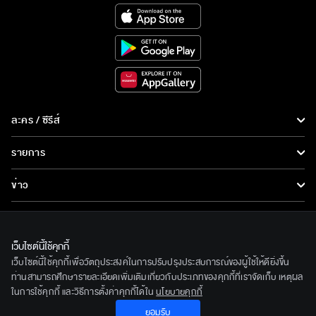
ละคร / ซีรีส์
ละคร/ซีรีส์
รายการ
ซีรีส์นานาชาติ
รายการทั้งหมด
ข่าว
การ์ตูน & เกม
ข่าวทั้งหมด
LIVE
รายการข่าว
ทีวีออนไลน์
เว็บไซต์นี้ใช้คุกกี้
เกี่ยวกับเรา
เว็บไซต์นี้ใช้คุกกี้เพื่อวัตถุประสงค์ในการปรับปรุงประสบการณ์ของผู้ใช้ให้ดียิ่งขึ้น
ข่าวประชาสัมพันธ์
BEC World
ท่านสามารถศึกษารายละเอียดเพิ่มเติมเกี่ยวกับประเภทของคุกกี้ที่เราจัดเก็บ เหตุผล
ติดตามเราได้ที่
ในการใช้คุกกี้ และวิธีการตั้งค่าคุกกี้ได้ใน
นโยบายคุกกี้
รู้จักเรา
ยอมรับ