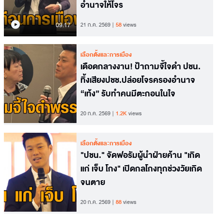
อำนาจให้โจร
09.17
21 ก.ค. 2569
58
views
เลือกตั้งและการเมือง
เดือดกลางงาน! ป้าถามจี้ใจดำ ปชน.
ทิ้งเสียงปชช.ปล่อยโจรครองอำนาจ
“เท้ง” รับทำคนมีตะกอนในใจ
20 ก.ค. 2569
1.2K
views
เลือกตั้งและการเมือง
"ปชน." จัดฟอรัมผู้นำฝ่ายค้าน "เกิด
แก่ เจ็บ โกง" เปิดกลโกงทุกช่วงวัยเกิด
จนตาย
20 ก.ค. 2569
88
views