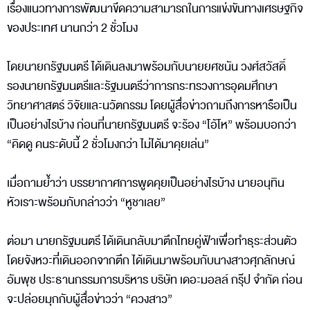
เรื่องแนวทางการพัฒนาขีดความสามารถในการแข่งขันทางเศรษฐกิจ
ของประเทศ นานกว่า 2 ชั่วโมง
โดยนายกรัฐมนตรี ได้เดินลงมาพร้อมกับนายยศชนัน วงศ์สวัสดิ์
รองนายกรัฐมนตรีและรัฐมนตรีว่าการกระทรวงการอุดมศึกษา
วิทยาศาสตร์ วิจัยและนวัตกรรม โดยผู้สื่อข่าวถามถึงการหารือเป็น
เป็นอย่างไรบ้าง ก่อนที่นายกรัฐมนตรี จะร้อง “โอ้โห” พร้อมบอกว่า
“คิดดู คนระดับนี้ 2 ชั่วโมงกว่า ไม่ได้มาคุยเล่น”
เมื่อถามย้ำว่า บรรยากาศการพูดคุยเป็นอย่างไรบ้าง นายอนุทิน
หัวเราะพร้อมกับกล่าวว่า “หูชาเลย”
ต่อมา นายกรัฐมนตรี ได้เดินกลับมาตึกไทยคู่ฟ้าเพื่อทำธุระส่วนตัว
โดยจังหวะที่เดินออกจากตึก ได้เดินมาพร้อมกับนางสาวศุภลักษณ์
อัมพุช ประธานกรรมการบริหาร บริษัท เดอะมอลล์ กรุ๊ป จำกัด ก่อน
จะปล่อยมุกกับผู้สื่อข่าวว่า “ควงสาว”