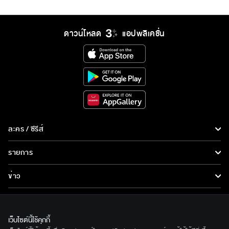
ดาวน์โหลด
แอปพลิเคชั่น
ละคร / ซีรีส์
ละคร/ซีรีส์
รายการ
ซีรีส์นานาชาติ
รายการทั้งหมด
ข่าว
การ์ตูน & เกม
ข่าวทั้งหมด
LIVE
รายการข่าว
ทีวีออนไลน์
เว็บไซต์นี้ใช้คุกกี้
เกี่ยวกับเรา